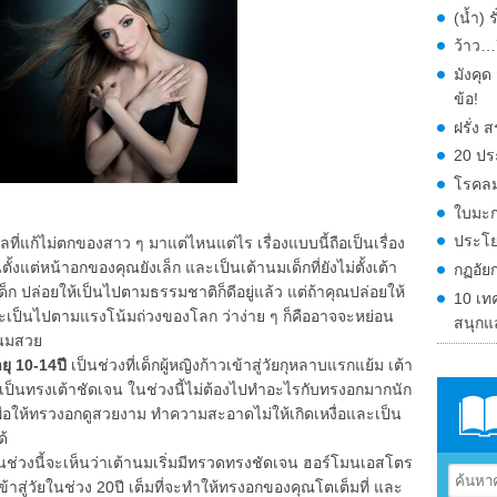
(น้ำ) 
ว้าว…ก
มังคุ
ข้อ!
ฝรั่ง
20 ปร
โรคลม
ใบมะก
ประโย
ลที่แก้ไม่ตกของสาว ๆ มาแต่ไหนแต่ไร เรื่องแบบนี้ถือเป็นเรื่อง
ั้งแต่หน้าอกของคุณยังเล็ก และเป็นเต้านมเด็กที่ยังไม่ตั้งเต้า
กฏอัย
ด็ก ปล่อยให้เป็นไปตามธรรมชาติก็ดีอยู่แล้ว แต่ถ้าคุณปล่อยให้
10 เท
ป็นไปตามแรงโน้มถ่วงของโลก ว่าง่าย ๆ ก็คืออาจจะหย่อน
สนุกแ
้านมสวย
ายุ 10-14ปี
เป็นช่วงที่เด็กผู้หญิงก้าวเข้าสู่วัยกุหลาบแรกแย้ม เต้า
่เห็นเป็นทรงเต้าชัดเจน ในช่วงนี้ไม่ต้องไปทำอะไรกับทรงอกมากนัก
พื่อให้ทรวงอกดูสวยงาม ทำความสะอาดไม่ให้เกิดเหงื่อและเป็น
ด้
ช่วงนี้จะเห็นว่าเต้านมเริ่มมีทรวดทรงชัดเจน ฮอร์โมนเอสโตร
้าสู่วัยในช่วง 20ปี เต็มที่จะทำให้ทรงอกของคุณโตเต็มที่ และ