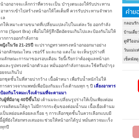
หน้าอกอาจจะเล็กกว่าที่ควรจะเป็น บำรุงตนเองให้รับประทาน
คำยอ
ารอาหารเข้าไปสร้างหน้าอกให้โตเต็มที่ ควรรับประทานจำพวก
ทะเล
กลอนรัก
กให้เหมาะตามขนาดที่เปลี่ยนแปลงไปในแต่ละวัย ออกกำลัง
ย (Sport Bra) เพื่อไม่ให้รู้สึกอึดอัดจนเกินไปและป้องกันไม่ให้
บ้านเดี่ย
กจากการออกกำลังกาย
ดูทีวีออ
้หญิงในวัย 21-25ปี
จะปรากฏทรวดทรงหน้าอกออกมาอย่าง
วันแม่แห
น้าอกลักษณะไหน เชอร์รี่ มะละกอ แตงโม จะเห็นรูปร่างที่
ลักษณะการมาของรอบเดือน วัยนี้เรียกว่าต้องดูแลหน้าอก
เช็คพัสดุ
นาดและรูปทรงหน้าอกตัวเอง หมั่นออกกำลังกายและใช้ครีมบำรุง
้อยจนเกินไป
้นในที่สายบ่ากว้าง เนื้อผ้าหนา เพื่อรับน้ำหนักไม่ให้
การตรวจจากแพทย์เพื่อป้องกันมะเร็งเต้านมทุก ๆ ปี
เลี่ยงอาหาร
่อป้องกันโรคมะเร็งเต้านมที่จะตามมา
บผู้ที่มีอายุ 40ปีขึ้นไป
เต้านมจะเปลี่ยนรูปร่างให้เป็นเพียงต่อม
การผลิตนมให้ลูก ไม่มีการกระตุ้นของต่อมน้ำนม เนื้อเยื่อเต้านม
ป็นหย่อนคล้อยลงเรื่อย ๆ การเลือกชุดชั้นในควรเลือกแบบมี
ผู้ที่ยังใส่ยกทรงเสมอจะช่วยให้หน้าอกได้รูป หมั่นตรวจมะเร็ง
ทุกปี