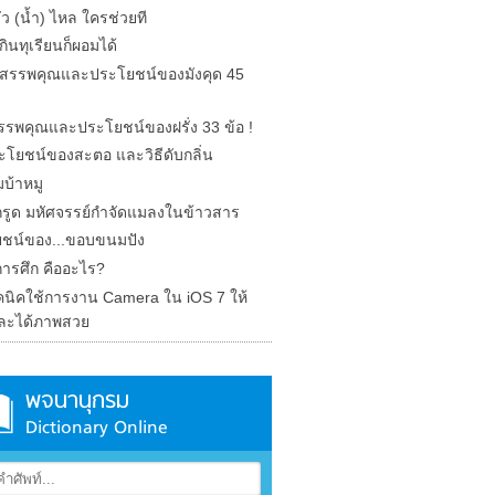
รั่ว (น้ำ) ไหล ใครช่วยที
ินทุเรียนก็ผอมได้
ด สรรพคุณและประโยชน์ของมังคุด 45
 สรรพคุณและประโยชน์ของฝรั่ง 33 ข้อ !
ะโยชน์ของสะตอ และวิธีดับกลิ่น
บ้าหมู
รูด มหัศจรรย์กำจัดแมลงในข้าวสาร
ชน์ของ...ขอบขนมปัง
การศึก คืออะไร?
คนิคใช้การงาน Camera ใน iOS 7 ให้
ละได้ภาพสวย
พจนานุกรม
Dictionary Online