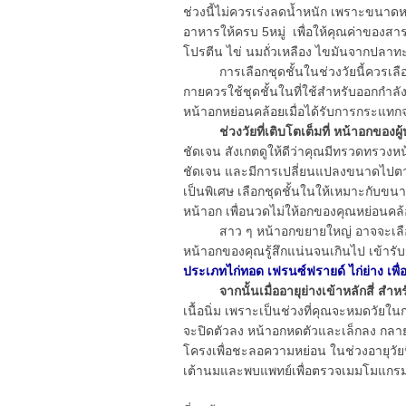
ช่วงนี้ไม่ควรเร่งลดน้ำหนัก เพราะขนาด
อาหารให้ครบ 5หมู่ เพื่อให้คุณค่าของส
โปรตีน ไข่ นมถั่วเหลือง ไขมันจากปลา
การเลือกชุดชั้นในช่วงวัยนี้ควรเลือ
กายควรใช้ชุดชั้นในที่ใช้สำหรับออกกำลังกา
หน้าอกหย่อนคล้อยเมื่อได้รับการกระแท
ช่วงวัยที่เติบโตเต็มที่ หน้าอกของผู
ชัดเจน สังเกตดูให้ดีว่าคุณมีทรวดทรวงห
ชัดเจน และมีการเปลี่ยนแปลงขนาดไปตาม
เป็นพิเศษ เลือกชุดชั้นในให้เหมาะกับข
หน้าอก เพื่อนวดไม่ให้อกของคุณหย่อนคล
สาว ๆ หน้าอกขยายใหญ่ อาจจะเลือกชุดชั
หน้าอกของคุณรู้สึกแน่นจนเกินไป เข้ารับ
ประเภทไก่ทอด เฟรนซ์ฟรายด์ ไก่ย่าง เพื
จากนั้นเมื่ออายุย่างเข้าหลักสี่ สำหรั
เนื้อนิ่ม เพราะเป็นช่วงที่คุณจะหมดวัยใน
จะปิดตัวลง หน้าอกหดตัวและเล็กลง กลายเ
โครงเพื่อชะลอความหย่อน ในช่วงอายุวัยนี้
เต้านมและพบแพทย์เพื่อตรวจเมมโมแกรม