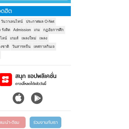
ดฮิต
 วันวาเลนไทน์
ประกาศผล O-Net
ว รังสิต
Admission
เกม
กฏอัยการศึก
นไลน์
เกมส์
เพลงใหม่
เพลง
่งชาติ
วันสารทจีน
เทศกาลกินเจ
สนุก แอปพลิเคชั่น
ดาวน์โหลดได้แล้ววันนี้
แนะนำ-ติชม
ร่วมงานกับเรา