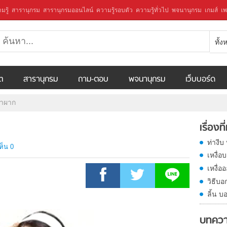
มรู้
สารานุกรม
สารานุกรมออนไลน์
ความรู้รอบตัว
ความรู้ทั่วไป
พจนานุกรม
เกมส์
เพ
ทั้
ีต
สารานุกรม
ถาม-ตอบ
พจนานุกรม
เว็บบอร์ด
้าผาก
เรื่องที
ท่างีบ
ห็น 0
เหงื่
เหงื่
วิธีบอ
ลิ้น 
บทควา