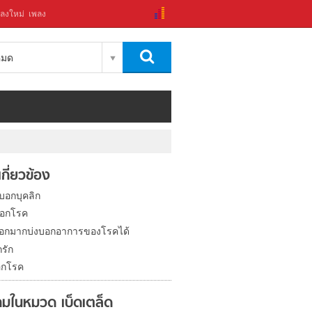
ลงใหม่
เพลง
งหมด
่เกี่ยวข้อง
 บอกบุคลิก
อบอกโรค
อออกมากบ่งบอกอาการของโรคได้
กรัก
บอกโรค
มในหมวด เบ็ดเตล็ด