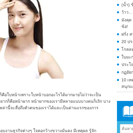
(น้ำ) 
ว้าว…ก
มังคุ
ข้อ!
ฝรั่ง
20 ปร
โรคลม
ใบมะก
ประโย
กฏอัย
10 เท
สนุกแ
กันก็คือใบหน้าเพราะใบหน้าบอกอะไรได้มากมายไม่ว่าจะเป็น
ด้ไม่ยากก็คือหน้าผาก หน้าผากของเรามีหลายแบบบางคนก็เถิก บาง
หล่านี้จะสื่อถึงตัวตนของเราได้และเป็นด่านแรกของการ
านธุรกิจต่างๆ ใจคอกว้างขวางมั่นคง มีเหตุผล รู้จัก