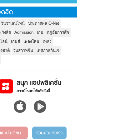
ดฮิต
 วันวาเลนไทน์
ประกาศผล O-Net
ว รังสิต
Admission
เกม
กฏอัยการศึก
นไลน์
เกมส์
เพลงใหม่
เพลง
่งชาติ
วันสารทจีน
เทศกาลกินเจ
สนุก แอปพลิเคชั่น
ดาวน์โหลดได้แล้ววันนี้
แนะนำ-ติชม
ร่วมงานกับเรา