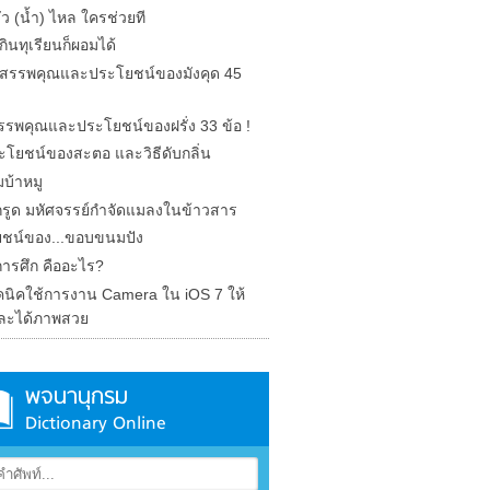
รั่ว (น้ำ) ไหล ใครช่วยที
ินทุเรียนก็ผอมได้
ด สรรพคุณและประโยชน์ของมังคุด 45
 สรรพคุณและประโยชน์ของฝรั่ง 33 ข้อ !
ะโยชน์ของสะตอ และวิธีดับกลิ่น
บ้าหมู
รูด มหัศจรรย์กำจัดแมลงในข้าวสาร
ชน์ของ...ขอบขนมปัง
การศึก คืออะไร?
คนิคใช้การงาน Camera ใน iOS 7 ให้
ละได้ภาพสวย
พจนานุกรม
Dictionary Online