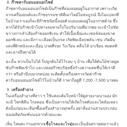
8.
ก๊าซคาร์บอนมอนอกไซด์
ก๊าซคาร์บอนมอนอกไซด์เป็นก๊าซที่ล่องลอยอยู่ในอากาศ เพราะเกิด
จากเครื่องยนต์และก๊าซธรรมชาติที่เผาไหม้ไม่สมบูรณ์ จึงไม่แปลกที่
ในบ้านเราเองก็จะมีก๊าซชนิดนี้ลอยตัวแอบแฝงอยู่ในอากาศด้วย ซึ่ง
หากได้รับก๊าซเข้าไปทางลมหายใจในปริมาณที่มากพอ จะเข้าไปขัด
ขวางการลำเลียงก๊าซออกซิเจน ทำให้เนื้อเยื่อและเซลล์สมองขาด
ออกซิเจน และมีภาวะเลือดเป็นกรด เกิดพิษเฉียบพลัน เช่น เกิดผื่น
แดงที่ผิวหนังและเยื่อบุ ปวดศีรษะ วิงเวียน คลื่นไส้ อาเจียน หมดสติ
และอาจถึงตายได้
ฉะนั้น หากเป็นไปได้ ก็ปลูกต้นไม้ไว้รอบ ๆ บ้าน เพื่อให้ต้นไม้ช่วยดูด
ซับก๊าซพิษเข้าไป และปล่อยก๊าซบริสุทธิ์สร้างความสดชื่นให้เราดี
กว่า หรือถ้ามีงบมากหน่อย จะติดตั้งเครื่องตรวจวัดค่าก๊าซ
คาร์บอนมอนอกไซด์ไว้ในบ้านก็ดี ราคาก็อยู่ที่ 7,200 -7,500 บาทค่ะ
9.
เครื่องสำอาง
ในเครื่องสำอางที่สาว ๆ ใช้แต่งแต้มใบหน้าให้ดูสวยงามน่ามอง มัก
จะมี โพรพิลีน ไกลคอน ซึ่งเป็นสารก่อให้เกิดโรคตับและไตล้มเหลว
ดังนั้นก่อนจะเลือกซื้อเครื่องสำอางทุกครั้ง อย่าลืมอ่านส่วนประกอบ
ของผลิตภัณฑ์บนฉลากด้วยนะคะ
เห็น ไหมคะว่านอกจาก
เชื้อโรคและไรฝุ่น
จะเป็นอันตรายต่อเราแล้ว