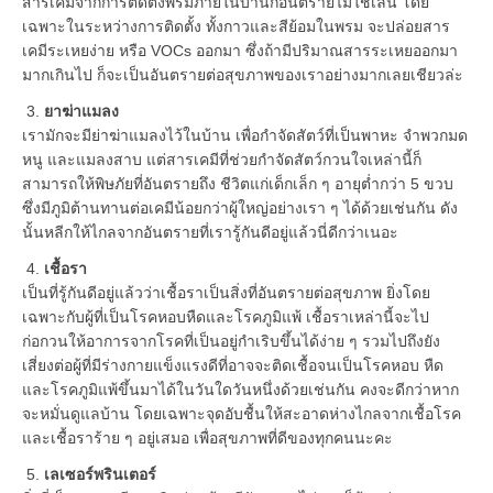
สารเคมีจากการติดตั้งพรมภายในบ้านก็อันตรายไม่ใช่เล่น โดย
เฉพาะในระหว่างการติดตั้ง ทั้งกาวและสีย้อมในพรม จะปล่อยสาร
เคมีระเหยง่าย หรือ VOCs ออกมา ซึ่งถ้ามีปริมาณสารระเหยออกมา
มากเกินไป ก็จะเป็นอันตรายต่อสุขภาพของเราอย่างมากเลยเชียวล่ะ
3.
ยาฆ่าแมลง
เรามักจะมีย่าฆ่าแมลงไว้ในบ้าน เพื่อกำจัดสัตว์ที่เป็นพาหะ จำพวกมด
หนู และแมลงสาบ แต่สารเคมีที่ช่วยกำจัดสัตว์กวนใจเหล่านี้ก็
สามารถให้พิษภัยที่อันตรายถึง ชีวิตแก่เด็กเล็ก ๆ อายุต่ำกว่า 5 ขวบ
ซึ่งมีภูมิต้านทานต่อเคมีน้อยกว่าผู้ใหญ่อย่างเรา ๆ ได้ด้วยเช่นกัน ดัง
นั้นหลีกให้ไกลจากอันตรายที่เรารู้กันดีอยู่แล้วนี่ดีกว่าเนอะ
4.
เชื้อรา
เป็นที่รู้กันดีอยู่แล้วว่าเชื้อราเป็นสิ่งที่อันตรายต่อสุขภาพ ยิ่งโดย
เฉพาะกับผู้ที่เป็นโรคหอบหืดและโรคภูมิแพ้ เชื้อราเหล่านี้จะไป
ก่อกวนให้อาการจากโรคที่เป็นอยู่กำเริบขึ้นได้ง่าย ๆ รวมไปถึงยัง
เสี่ยงต่อผู้ที่มีร่างกายแข็งแรงดีที่อาจจะติดเชื้อจนเป็นโรคหอบ หืด
และโรคภูมิแพ้ขึ้นมาได้ในวันใดวันหนึ่งด้วยเช่นกัน คงจะดีกว่าหาก
จะหมั่นดูแลบ้าน โดยเฉพาะจุดอับชื้นให้สะอาดห่างไกลจากเชื้อโรค
และเชื้อราร้าย ๆ อยู่เสมอ เพื่อสุขภาพที่ดีของทุกคนนะคะ
5.
เลเซอร์พรินเตอร์