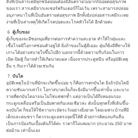
สิ่งที่เป็นสารเคมีทุกชนิดย่อมต้องมีอันตรายไม่มากก็น้อยต่อสุขภาพ
ของเรา สารเคมีจากเลเซอร์พรินเตอร์ก็ไม่เว้น เพราะสามารถปล่อย
อนุภาคนาโนที่เป็นอันตรายต่อสุขภาพ อีกทั้งยังปล่อยสารเคมีระเหย
ง่ายที่เป็นสาเหตุให้เกิดโรคปอดและโรคหัวใจได้ อีกด้วยค่ะ
6.
ตู้เก็บของ
ตู้เก็บของจะมีซอกมุมที่ยากต่อการทำความสะอาด ทำให้ไรฝุ่นและ
เชื้อโรคมีโอกาสซ่อนตัวอยู่ได้ ยิ่งถ้าของในตู้มีเยอะ ฝุ่นก็ยิ่งมีที่ทางให้
เกาะได้อย่างสบายใจขึ้นไปอีก นอกจากนี้ด้วยความรีบร้อนในการ
เปิด-ปิดตู้ ก็อาจทำให้เกิดบาดแผล เนื่องจากประตูหนีบ หรืออุบัติเหตุ
อื่น ๆ กับเราได้ด้วยเช่นกัน
7.
บันได
อุบัติเหตุในบ้านที่มักจะเกิดขึ้นบ่อย ๆ ก็คือการตกบันได ยิ่งถ้าบันไดมี
ความชันมากเท่าไร โอกาสบาดเจ็บก็จะยิ่งมีมากขึ้นเท่านั้น และบาง
รายที่ตกบันไดอาจจะไม่ใช่แค่ฟกช้ำ แต่อาจเป็นได้ถึงหมอนรอง
กระดูกเคลื่อนหรือเป็นอัมพาตกันเลยเชียวล่ะ ดังนั้นทุกครั้งที่เดินขึ้น-
ลงบันได ก็ขอให้ใช้ความระมัดระวังอย่างยิ่งยวด โดยเฉพาะบ้านที่มี
เด็กและคนชรา ก็ควรจะดูแลตรงจุดนี้ให้ดี ด้วยการติดแถบกันลื่น
เป็นการป้องกันเบื้องต้นก็ได้ค่ะ ราคาก็ไม่แพงมาก ประมาณ 250 บาท
ต่อม้วน เท่านั้นเอง