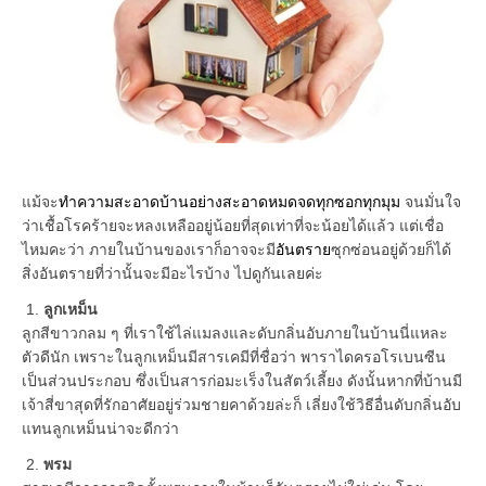
แม้จะ
ทำความสะอาดบ้านอย่างสะอาดหมดจดทุกซอกทุกมุม
จนมั่นใจ
ว่าเชื้อโรคร้ายจะหลงเหลืออยู่น้อยที่สุดเท่าที่จะน้อยได้แล้ว แต่เชื่อ
ไหมคะว่า ภายในบ้านของเราก็อาจจะมี
อันตราย
ซุกซ่อนอยู่ด้วยก็ได้
สิ่งอันตรายที่ว่านั้นจะมีอะไรบ้าง ไปดูกันเลยค่ะ
1.
ลูกเหม็น
ลูกสีขาวกลม ๆ ที่เราใช้ไล่แมลงและดับกลิ่นอับภายในบ้านนี่แหละ
ตัวดีนัก เพราะในลูกเหม็นมีสารเคมีที่ชื่อว่า พาราไดครอโรเบนซีน
เป็นส่วนประกอบ ซึ่งเป็นสารก่อมะเร็งในสัตว์เลี้ยง ดังนั้นหากที่บ้านมี
เจ้าสี่ขาสุดที่รักอาศัยอยู่ร่วมชายคาด้วยล่ะก็ เลี่ยงใช้วิธีอื่นดับกลิ่นอับ
แทนลูกเหม็นน่าจะดีกว่า
2.
พรม