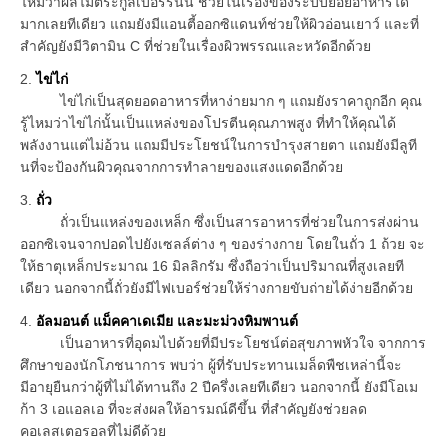
ไหมว่าผลไม้ตระกูลเบอร์รี่นั้น ช่วยในเรื่องของระบบย่อยอาหารได้
มากเลยทีเดียว แถมยังมีแอนตี้ออกซิแดนท์ช่วยให้ผิวอ่อนเยาว์ และที่
สำคัญยังมีวิตามิน C ที่ช่วยในเรื่องผิวพรรณและหวัดอีกด้วย
2.
ไข่ไก่
ไข่ไก่เป็นสุดยอดอาหารที่หาง่ายมาก ๆ แถมยังราคาถูกอีก คุณ
รู้ไหมว่าไข่ไก่นั้นเป็นแหล่งของโปรตีนคุณภาพสูง ที่ทำให้คุณได้
พลังงานแต่ไม่อ้วน แถมมีประโยชน์ในการบำรุงสายตา แถมยังมีลูที
นที่จะป้องกันผิวคุณจากการทำลายของแสงแดดอีกด้วย
3.
ถั่ว
ถั่วเป็นแหล่งของเหล็ก ซึ่งเป็นสารอาหารที่ช่วยในการส่งผ่าน
ออกซิเจนจากปอดไปยังเซลล์ต่าง ๆ ของร่างกาย โดยในถั่ว 1 ถ้วย จะ
ให้ธาตุเหล็กประมาณ 16 มิลลิกรัม ซึ่งถือว่าเป็นปริมาณที่สูงเลยที
เดียว นอกจากนี้ถั่วยังมีไฟเบอร์ช่วยให้ร่างกายขับถ่ายได้ง่ายอีกด้วย
4.
อัลมอนต์ แม็คคาเดเมีย และมะม่วงหิมพานต์
เป็นอาหารที่อุดมไปด้วยที่มีประโยชน์ต่อสุขภาพหัวใจ จากการ
ศึกษาของนักโภชนาการ พบว่า ผู้ที่รับประทานเมล็ดพืชเหล่านี้จะ
มีอายุยืนกว่าผู้ที่ไม่ได้ทานถึง 2 ปีครึ่งเลยทีเดียว นอกจากนี้ ยังมีโอเม
ก้า 3 เอแอลเอ ที่จะส่งผลให้อารมณ์ดีขึ้น ที่สำคัญยังช่วยลด
คอเลสเตอรอลที่ไม่ดีด้วย