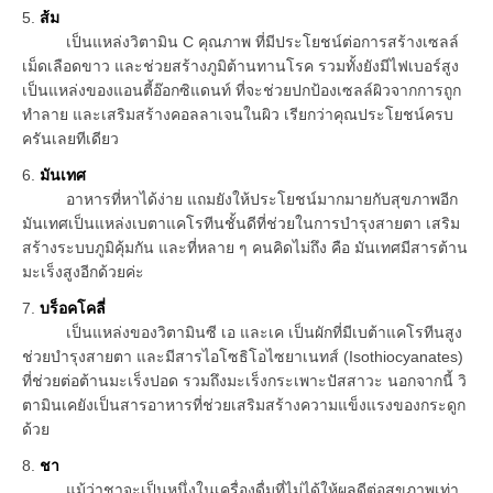
5.
ส้ม
เป็นแหล่งวิตามิน C คุณภาพ ที่มีประโยชน์ต่อการสร้างเซลล์
เม็ดเลือดขาว และช่วยสร้างภูมิต้านทานโรค รวมทั้งยังมีไฟเบอร์สูง
เป็นแหล่งของแอนตี้อ๊อกซิแดนท์ ที่จะช่วยปกป้องเซลล์ผิวจากการถูก
ทำลาย และเสริมสร้างคอลลาเจนในผิว เรียกว่าคุณประโยชน์ครบ
ครันเลยทีเดียว
6.
มันเทศ
อาหารที่หาได้ง่าย แถมยังให้ประโยชน์มากมายกับสุขภาพอีก
มันเทศเป็นแหล่งเบตาแคโรทีนชั้นดีที่ช่วยในการบำรุงสายตา เสริม
สร้างระบบภูมิคุ้มกัน และที่หลาย ๆ คนคิดไม่ถึง คือ มันเทศมีสารต้าน
มะเร็งสูงอีกด้วยค่ะ
7.
บร็อคโคลี่
เป็นแหล่งของวิตามินซี เอ และเค เป็นผักที่มีเบต้าแคโรทีนสูง
ช่วยบำรุงสายตา และมีสารไอโซธิโอไซยาเนทส์ (Isothiocyanates)
ที่ช่วยต่อต้านมะเร็งปอด รวมถึงมะเร็งกระเพาะปัสสาวะ นอกจากนี้ วิ
ตามินเคยังเป็นสารอาหารที่ช่วยเสริมสร้างความแข็งแรงของกระดูก
ด้วย
8.
ชา
แม้ว่าชาจะเป็นหนึ่งในเครื่องดื่มที่ไม่ได้ให้ผลดีต่อสุขภาพเท่า