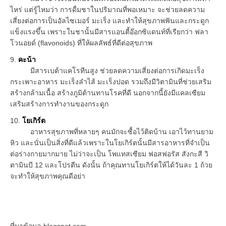
ไหร่ แต่รู้ไหมว่า การดื่มชาในปริมาณที่พอเหมาะ จะช่วยลดความ
เสี่ยงต่อการเป็นอัลไซเมอร์ มะเร็ง และทำให้สุขภาพฟันและกระดูก
แข็งแรงขึ้น เพราะในชานั้นมีสารแอนตี้อ๊อกซิแดนท์ที่เรียกว่า ฟลา
โวนอยด์ (flavonoids) ที่ให้ผลลัพธ์ที่ดีต่อสุขภาพ
9.
คะน้า
มีสารเบต้าแคโรทีนสูง ช่วยลดความเสี่ยงต่อการเกิดมะเร็ง
กระเพาะอาหาร มะเร็งลำไส้ มะเร็งปอด รวมถึงมีวิตามินที่ช่วยเสริม
สร้างกล้ามเนื้อ สร้างภูมิต้านทานโรคที่ดี นอกจากนี้ยังมีแคลเซียม
เสริมสร้างการทำงานของกระดูก
10.
โยเกิร์ต
อาหารสุขภาพที่หลายๆ คนมักจะซื้อไว้ติดบ้าน เอาไว้ทานยาม
หิว และนั่นเป็นสิ่งที่ดีแล้วเพราะในโยเกิร์ตนั้นมีสารอาหารที่จำเป็น
ต่อร่างกายมากมาย ไม่ว่าจะเป็น โพแทสเซียม ฟอสฟอรัส สังกะสี วิ
ตามินบี 12 และโปรตีน ดังนั้น ถ้าคุณทานโยเกิร์ตให้ได้วันละ 1 ถ้วย
จะทำให้สุขภาพคุณดีอย่า
ที่มาข้อมูล blogspot.com