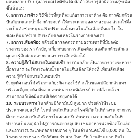
ผ่อนคลายปรับปรุงอารมณ์ให้ดีขึ้นได้ คือทำให้เรารู้สึกมีความสุขเพิ่ม
ขึ้นนั่นเอง
6. อาการเมาค้าง
วิธีที่เร็วที่สุดที่จะแก้อาการเมาค้าง คือ การดื่มกล้วย
ปั่นกับนมและน้ำผึ้ง กล้วยจะทำให้กระเพาะของเราสงบลง ส่วนน้ำผึ้ง
จะเป็นตัวช่วยหนุนเสริมปริมาณน้ำตาลในเส้นเลือดที่หมดไป ใน
ขณะที่นมก็ช่วยปรับระดับของเหลวในร่างกายของเรา
7. อาการเสียดท้อง
กล้วยมีสารลดกรดตามธรรมชาติที่มีผลต่อ
ร่างกายของเรา ถ้าปัญาเกี่ยวกับอาการเสียดท้อง ลองกินกล้วยสักผล
คุณจะรู้สึกผ่อนคลายจากอาการเสียดท้องได้
8. ความรู้สึกไม่สบายในตอนเช้า
การกินกล้วยเป็นอาหารว่างระหว่าง
มื้ออาหาร จะรักษาระดับน้ำตาลในเส้นเลือดให้คงที่ เพื่อหลีกเลี่ยง
ความรู้สึกไม่สบายในตอนเช้า
9. ยุงกัด
ก่อนใช้ครีมทาแก้ยุงกัด ลองใช้ด้านในของเปลือกกล้วยทา
บริเวณที่ถูกยุงกัด มีหลายคนพบอย่างมหัศจรรย์ว่า เปลือกกล้วย
สามารถแก้เม็ดผื่นคันที่เกิดจากยุงกัดได้
10. ระบบระสาท
ในกล้วยมีวิตามินบี สูงมาก ช่วยทำให้ระบบ
ประสาทสงบลงได้ โรคน้ำหนักเกินและโรคที่เกิดในที่ทำงาน จากการ
ศึกษาของสถาบันจิตวิทยาในออสเตรียค้นพบว่า ความกดดันในที่
ทำงานเป็นเหตุนำไปสู่การกินอย่างจุบจิบ เช่นอาหารพวกช็อคโกแล็ต
และอาหารประเภททอดกรอบต่าง ๆ ในนจำนวนคนไข้ 5,000 คน ใน
โรงพยาบายต่าง ๆ นักวิจัยพบว่า ส่วนใหญ่เป็นโรคอ้วนมากเกินไป