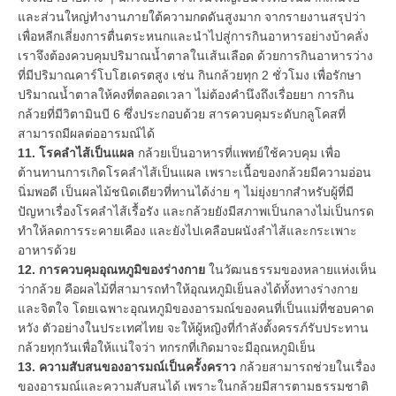
และส่วนใหญ่ทำงานภายใต้ความกดดันสูงมาก จากรายงานสรุปว่า
เพื่อหลีกเลี่ยงการตื่นตระหนกและนำไปสู่การกินอาหารอย่างบ้าคลั่ง
เราจึงต้องควบคุมปริมาณน้ำตาลในเส้นเลือด ด้วยการกินอาหารว่าง
ที่มีปริมาณคาร์โบโฮเดรตสูง เช่น กินกล้วยทุก 2 ชั่วโมง เพื่อรักษา
ปริมาณน้ำตาลให้คงที่ตลอดเวลา ไม่ต้องคำนึงถึงเรื่อยยา การกิน
กล้วยที่มีวิตามินบี 6 ซึ่งประกอบด้วย สารควบคุมระดับกลูโคสที่
สามารถมีผลต่ออารมณ์ได้
11. โรคลำไส้เป็นแผล
กล้วยเป็นอาหารที่แพทย์ใช้ควบคุม เพื่อ
ต้านทานการเกิดโรคลำไส้เป็นแผล เพราะเนื้อของกล้วยมีความอ่อน
นิ่มพอดี เป็นผลไม้ชนิดเดียวที่ทานได้ง่าย ๆ ไม่ยุ่งยากสำหรับผู้ที่มี
ปัญหาเรื่องโรคลำไส้เรื้อรัง และกล้วยยังมีสภาพเป็นกลางไม่เป็นกรด
ทำให้ลดการระคายเคือง และยังไปเคลือบผนังลำไส้และกระเพาะ
อาหารด้วย
12. การควบคุมอุณหภูมิของร่างกาย
ในวัฒนธรรมของหลายแห่งเห็น
ว่ากล้วย คือผลไม้ที่สามารถทำให้อุณหภูมิเย็นลงได้ทั้งทางร่างกาย
และจิตใจ โดยเฉพาะอุณหภูมิของอารมณ์ของคนที่เป็นแม่ที่ชอบคาด
หวัง ตัวอย่างในประเทศไทย จะให้ผู้หญิงที่กำลังตั้งครรภ์รับประทาน
กล้วยทุกวันเพื่อให้แน่ใจว่า ทกรกที่เกิดมาจะมีอุณหภูมิเย็น
13. ความสับสนของอารมณ์เป็นครั้งคราว
กล้วยสามารถช่วยในเรื่อง
ของอารมณ์และความสับสนได้ เพราะในกล้วยมีสารตามธรรมชาติ