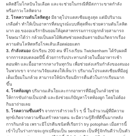
ผลิตฮีโมโกลบินในเลือด และจะช่วยในกรณีที่มีสภาวะขาดกำลัง
หรือภาวะโลหิตจาง
2. โรคความดันโลหิตสูง
มีธาตุโปรแตสเซียมสูงสุด แต่มีปริมาณ
เกลือต่ำ ทำให้เป็นอาหารที่สมบูรณ์แบบที่สุดที่จะช่วยความดันโลหิต
มาก อย.ของอเมริกายินยอมให้อุตสาหกรรมการปลูกกล้วยสามารถ
โฆษณาได้ว่า กล้วยเป็นผลไม้พิเศษช่วยลดอันตรายอันเกิดจากเรื่อง
ความดันโลหิตหรือโรคเส้นเลือดฝอยแตก
3. กำลังสมอง
นักเรียน 200 คน ที่โรงเรียน Twickenham ได้รับผลดี
จากการสอบตลอดปีนี้ ด้วยการรับประทานกล้วยในมื้ออาหารเช้า
ตอนพัก และมื้ออาหารกลางวันทุกวัน เพื่อช่วยส่งเสริมกำลังของสมอง
ในพวกเขา จากงานวิจัยแสดงให้เห็นว่า ปริมาณโปรแตสเซียมที่มีอยู่
เต็มเปี่ยมในกล้วย สามารถให้นักเรียนมีการตื่นตัวในการเรียนมาก
ขึ้น
4. โรคท้องผูก
ปริมาณเส้นใยและกากอาหารที่มีอยู่ในกล้วยช่วย
ให้การขับถ่ายเป็นปกติ และยังช่วยแก้ปัญหาโรคท้องผูก โดยไม่ต้อง
กินยาถ่ายเลย
5. โรคความซึมเศร้า
จากการสำรวจเร็ว ๆ นี้ ในจำนวนผู้ที่มีความ
ทุกข์เกิดจากความซึมเศร้าหลายคน จะมีความรู้สึกที่ดีขึ้นมากหลัง
การกินกล้วย เพราะมีโปรตีนชนิดที่เรียกว่า try potophan เมื่อสารนี้
เข้าไปในร่างกายจะถูกเปลี่ยนเป็น serotonin เป็นที่รู้จักกันดีว่าเป็นตัว