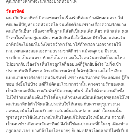
คุณรักต่างหากที่จะนำเรื่องปวดหัวมาให้
วันอาทิตย์
คน เกิดวันอาทิตย์ มีดวงชะตาในเรื่องรักที่ค่อนข้างดีพอสมควร ไม่
ค่อยจะมีปัญหาปวดหัวปวดใจ จนเดือดร้อนเพราะเรื่องความรักอย่าง
คนเกิดวันอื่นๆ เนื่องจากพื้นฐานนิสัยที่เป็นคนเด็ดเดี่ยว หนักแน่น คุณ
จึงคบใครก็คบอยู่คนเดียว พอเลิกกันเมื่อใดจึงค่อยมีรักใหม่ แต่คนวัน
อาทิตย์จะไม่ออกไปวิ่งไขว่คว้าหารักมาใส่ตัวหรอก นอกจากรอให้
กามเทพแผลงสอนเองตามธรรมชาติดีกว่า แม้จะดูสุขุม มีระบบ
ระเบียบ เป็นคนตรง หัวแข็งไม่เบา แต่ในใจคนวันอาทิตย์ก็อ่อนไหว
ไม่อยากกับเรื่องรัก เห็นใครถูกใจก็ชอบแต่ก็รู้จักยับยั้งใจ ไม่วิ่งเข้า
ประกบทันทีเด็ดขาด ถ้าจะมีความเจ้าชู้ ก็เจ้าชู้เงียบ แต่ไม่ใช่เงียบ
แบบแอบเอาจริงอย่างคนวันจันทร์ เพราะคนวันอาทิตย์จะแค่มอง รู้สึก
ชอบ ส่งยิ้มไปบ้าง แต่ก็ไม่คิดอะไรมากกว่านั้น ดวงความรักของคุณ
เป็นลักษณะที่มีความสัมพันธ์มีความผูกพันธ์ เต็มไปด้วยความลึกซึ้ง
ไม่ใช่รักแบบตื่นเต้นเร้าใจสั้นๆ แล้วจบลงเหมือนเพียงจุดพลุดอกไม้ไฟ
คนวันอาทิตย์ทำให้คนอื่นประทับใจได้เสมอ กับความสุขุมทระนง
อดทนมุ่งมั่นใส่ใจคนรักอย่างเสมอต้นเสมอปลาย แต่ถ้าใครคนนั้น
ฟู่ฟ่าหรูหราใช้เงินกระหน่ำเกินไปคุณก็ไม่ชอบใจเหมือนกัน ความที่
เป็นคนช่างเลือกคนวันอาทิตย์ จึงไม่ใช่คนประเภทที่มีใครๆ เคียงข้าง
อยู่ตลอดเวลา บางปีถ้าไม่งใครมากๆ ก็ยอมเปลี่ยวใจตลอดปีไม่ซีเรียส