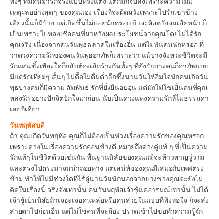
ทั้งๆ ที่มีคนมารักจริงแบบหวังแต่ง แต่ก็มักจบลงเพราะความไม่มี
เหตุผลอย่างสุดๆ ของคุณเอง เรื่องที่จะผิดหวังเพราะไปรักเขาข้าง
เดียวนั้นก็มีบ้าง แต่เกิดขึ้นไม่บ่อยนักหรอก ถ้าจะผิดหวังจนเสียหน้า ก็
เป็นเพราะไปหลงเชื่อคนที่มาหวังผลประโยชน์จากคุณโดยไม่ได้รัก
คุณจริง เนื่องจากคนวันพุธฉลาดในเรื่องอื่น แต่ไม่ทันคนนักหรอก ที่
ว่าดวงความรักของคนวันพุธอาภัพก็เพราะว่า แม้บางจังหวะชีวิตจะมี
รักแสนซึ้งเพียงใดก็กลับต้องเลิกร้างกันทั้งๆ ที่ยังรักบางคนก็อาภัพแบบ
มีแต่รักเทียมๆ สั้นๆ ไม่ดื้อไม่ดื่มด่ำลึกซึ้งนานวันให้อิ่มใจนักคนเกิดวัน
พุธบางคนก็มีความ สัมพันธ์ รักที่ยั่งยืนอบอุ่น แต่มักไม่ใช่เป็นคนที่คุณ
หลงรัก อย่างปักจิตปักใจมาก่อน นับเป็นดวงแห่งความรักที่ไม่ธรรมดา
เลยทีเดียว
วันพฤหัสบดี
ถ้า คุณเกิดวันพฤหัส คุณก็ไม่ต้องเป็นห่วงเรื่องความรักของคุณหรอก
เพราะดวงในเรื่องความรักค่อนข้างดี หมายถึงดวงคู่แท้ ๆ ที่เป็นความ
รักแท้ๆในชีวิตด้วยเช่นกัน พื้นฐานนิสัยของคุณแม้จะห้าวหาญวู่วาม
และตรงไปตรงมาจนน่าถอยห่าง แต่เสน่ห์ของคุณมีเสมอกับเพศตรง
ข้าม ทำให้ไม่มีช่วงใดที่ไร้คู่นานวันนักนอกจากบางช่วงคุณจะยังไม่
คิดในเรื่องนี้ จริงจังเท่านั้น คนวันพฤหัสเจ้าชู้แค่อารมณ์เท่านั้น ไม่ได้
เจ้าชู้เป็นนิสัยถ้าเจอะเจอคนหล่อหรือคนสวยในแบบที่พึงพอใจ ก็จะส่ง
สายตาไปก่อนอื่น แต่ไม่ใช่คนที่จะต้อง ปราดเข้าไปขอทำความรู้จัก