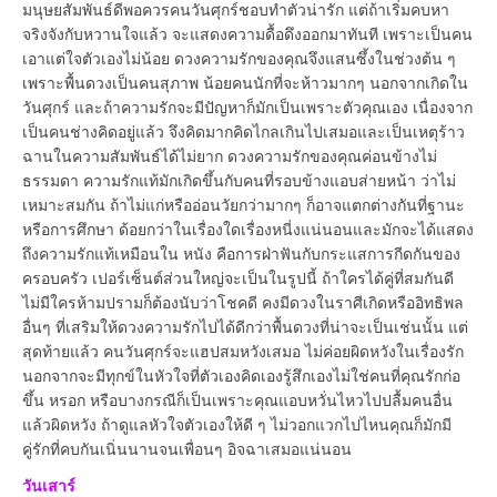
มนุษยสัมพันธ์ดีพอควรคนวันศุกร์ชอบทำตัวน่ารัก แต่ถ้าเริ่มคบหา
จริงจังกับหวานใจแล้ว จะแสดงความดื้อดึงออกมาทันที เพราะเป็นคน
เอาแต่ใจตัวเองไม่น้อย ดวงความรักของคุณจึงแสนซึ้งในช่วงต้น ๆ
เพราะพื้นดวงเป็นคนสุภาพ น้อยคนนักที่จะห้าวมากๆ นอกจากเกิดใน
วันศุกร์ และถ้าความรักจะมีปัญหาก็มักเป็นเพราะตัวคุณเอง เนื่องจาก
เป็นคนช่างคิดอยู่แล้ว จึงคิดมากคิดไกลเกินไปเสมอและเป็นเหตุร้าว
ฉานในความสัมพันธ์ได้ไม่ยาก ดวงความรักของคุณค่อนข้างไม่
ธรรมดา ความรักแท้มักเกิดขึ้นกับคนที่รอบข้างแอบส่ายหน้า ว่าไม่
เหมาะสมกัน ถ้าไม่แก่หรืออ่อนวัยกว่ามากๆ ก็อาจแตกต่างกันที่ฐานะ
หรือการศึกษา ด้อยกว่าในเรื่องใดเรื่องหนี่งแน่นอนและมักจะได้แสดง
ถึงความรักแท้เหมือนใน หนัง คือการฝ่าฟันกับกระแสการกีดกันของ
ครอบครัว เปอร์เซ็นต์ส่วนใหญ่จะเป็นในรูปนี้ ถ้าใครได้คู่ที่สมกันดี
ไม่มีใครห้ามปรามก็ต้องนับว่าโชคดี คงมีดวงในราศีเกิดหรืออิทธิพล
อื่นๆ ที่เสริมให้ดวงความรักไปได้ดีกว่าพื้นดวงที่น่าจะเป็นเช่นนั้น แต่
สุดท้ายแล้ว คนวันศุกร์จะแฮปสมหวังเสมอ ไม่ค่อยผิดหวังในเรื่องรัก
นอกจากจะมีทุกข์ในหัวใจที่ตัวเองคิดเองรู้สึกเองไม่ใช่คนที่คุณรักก่อ
ขึ้น หรอก หรือบางกรณีก็เป็นเพราะคุณแอบหวั่นไหวไปปลื้มคนอื่น
แล้วผิดหวัง ถ้าดูแลหัวใจตัวเองให้ดี ๆ ไม่วอกแวกไปไหนคุณก็มักมี
คู่รักที่คบกันเนิ่นนานจนเพื่อนๆ อิจฉาเสมอแน่นอน
วันเสาร์