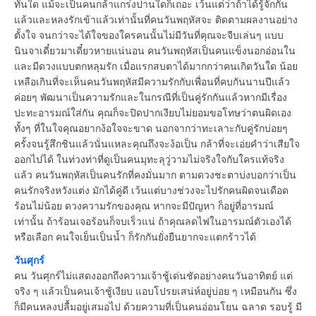
ทันใด แม้จะเป็นคนกล้าแกร่งปานใดก็เถอะ เว้นแต่ว่าถ้าได้รู้จักกัน
แล้วและหลงรักเข้าแล้วเท่านั้นที่คนวันพฤหัสจะ ติดตามผลงานอย่าง
ตั้งใจ จนกว่าจะได้ใจของใครคนนั้นไม่มีวันที่คุณจะจีบเล่นๆ แบบ
นินจาเดี๋ยวมาเดี๋ยวหายแน่นอน คนวันพฤหัสเป็นคนแข็งนอกอ่อนใน
และมีดวงแบบตกหลุมรัก เมื่อแรกสบตาได้มากกว่าคนเกิดวันใด น้อย
เหลือเกินที่จะเห็นคนวันพฤหัสมีความรักกับเพื่อนที่คบกันนานปีแล้ว
ค่อยๆ พัฒนาเป็นความรักและในกรณีที่เป็นคู่รักกันแล้วหากมีเรื่อง
ปะทะอารมณ์ใส่กัน คุณก็จะปิดปากเงียบไม่ยอมขอโทษว่าตนผิดเอง
ทั้งๆ ที่ในใจคุณอยากง้อใจจะขาด นอกจากว่าทะเลาะกับคู่รักบ่อยๆ
ครั้งจนรู้สึกชินแล้วนั่นแหละคุณถึงจะง้อเป็น กล้าที่จะเอ่ยคำว่าเสียใจ
ออกไปได้ ในท่วงท่าที่ดูเป็นคนมุทะลุวู่วามไม่จริงใจกับใครแท้จริง
แล้ว คนวันพฤหัสเป็นคนรักที่คงมั่นมาก ตามดวงชะตาบ่งบอกว่าเป็น
คนรักจริงหวังแต่ง มักได้คู่ดี เว้นแต่บางช่วงจะไปรักคนผิดจนเดือด
ร้อนไม่น้อย ดวงความรักของคุณ หากจะมีปัญหา ก็อยู่ที่อารมณ์
เท่านั้น ถ้าร้อนเจอร้อนก็จบเร็วแน่ ถ้าคุณลดไฟในอารมณ์ตัวเองได้
หรือเลือก คนใจเย็นเป็นน้ำ ก็รักกันยั่งยืนยากจะแตกร้าวได้
วันศุกร์
คน วันศุกร์ไม่แสดงออกถึงความเจ้าชู้เด่นชัดอย่างคนวันอาทิตย์ แต่
จริง ๆ แล้วเป็นคนเจ้าชู้เงียบ แอบโปรยเสน่ห์อยู่บ่อย ๆ เหมือนกัน ซึ่ง
ก็มีคนหลงปลื้มอยู่เสมอไป ด้วยความที่เป็นคนอ่อนโยน ฉลาด รอบรู้ มี