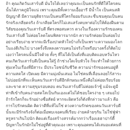
ถ้า คุณเกิดวันเสาร์บดี มั่นใจได้เลยว่าคุณจะเป็นคนรักที่ดีให้ใครคน
นั้นได้ภาคภูมิใจแน่ เพราะคุณมีทั้งความเอื้ออารี มีน้ำใจ เป็นคนสติ
ปัญญาดี มีความยุติธรรมเป็นคนที่ใครก็ยอมรับและชื่นชมคุณเป็นคน
รักจริงเกลียดจริง ถ้าเกลียดใครก็ไม่เสแสร้งคบหาต่อไปให้ต้องฝืนตาม
วิสัยของคุณวันเสาร์บดี ที่ตรงพอสมควร ดวงในเรื่องความรักของคน
วันเสาร์บดี ไม่ค่อยโลดโผนพิสดารมากนัก ความรักค่อยเป็นค่อยไป
อย่างเรียบง่าย หากจะมีเรื่องปวดหัวใจบ้างก็เป็นเพราะความมองโลก
ในแง่ดีเกินไป บางครั้งจึงหลงคารมคนไม่จริงใจหรือบางครั้งก็คิดไป
เองว่าใครคนนั้นมีใจด้วย ทั้งๆ ที่ไม่ได้เป็นดั่งที่แอบคิดแอบหวั่นไหว
คนเกิดวันเสาร์บดีเป็นคนใฝ่รู้ ถ้าช่วงใดเจ็บหัวใจ ก็จะทำใจด้วยการ
ทุ่มเทในเรื่องที่มีสาระ มีประโยชน์กับชีวิต ความน่ารักของคนอยู่ที่
ความสดใส เปิดเผย มีความมุ่งมั่นเสมอ ไม่ใช่คนที่เลื่อนลอยไร้สาระ
ไม่บ่อยนักที่จะเห็นคนวันเสาร์บดีอีกลักษณะหนึ่งคือไม่ค่อยเรียบร้อย
และขาด ความสุขุมรอบคอบ คนวันเสาร์บดีไม่ค่อยเจ้าชู้ แม้จะดูมี
ท่าทีเข้ากับคนง่ายสดใสเป็นกันเองแต่ไม่ได้ชอบใครง่าย ๆ เสมอไป
ถ้ารักใครก็จะรักอย่างซื่อสัตย์ หากจะผิดหวังก็ดังที่กล่าวมาแล้ว คือ
การไปรักคนผิด คิดว่าดีที่แท้ไม่ใช่ ดวงความรักดของคนวันเสาร์บดี
นั้นจะมีรักจริงจังก็ต่อเมื่อพบเจอคนที่เรียบ ง่ายคล้ายๆกัน ไม่ใช่ฟู่ฟ่า
หรูหราเกินไปนัก คิดแต่เรื่องสร้างสรรค์มากกว่าเรื่องเฮฮาปาร์ตี้
ปัญหาในรักมักใม่ใช่อยู่ที่ตัวคุณเอง เพราะคุณอดทนได้เสมอแต่คนที่