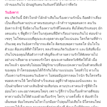
เจ้าของเกินไป มักอยู่กับคนวันจันทร์ได้สั้นกว่าที่หวัง
วันอังคาร
คน เกิดวันนี้ มีหัวใจกล้าได้กล้าเสียในเรื่องความรักนั้น ถือคติว่าเสี่ยง
เป็นเสี่ยงกันตามประสาคนชอบสนุก เจ้าสำราญพอสมควร คนวัน
อังคารเจ้าชู้ จึงมีดวงในเรื่องความรักที่โดดเด่น คือได้พบรักเสมอๆ มัก
งคนเด่น ๆ ที่ดูดีกว่าใครในกลุ่มคนที่มีท่าเรียบง่ายจนเกินไป ค่อนข้าง
เชยๆ ไม่ใช่คนแบบที่คุณจะสะดุดตาสะดุดใจแน่นอน ใครก็ตามที่ห้าว
เกินเหตุ คนวันอังคารก็ยากจะตัดใจ คิดชอบพอความสดใส มั่นใจใน
ตัวเอง คือเสน่ห์ที่ทำให้ใครๆ หลงรักคนเกิดวันอังคาร และนิสัยที่แข็ง
เกินไปของคุณก็คือตัวการสำคัญที่จะทำลายความรักให้พังทลายไป
อย่างน่าเสียดาย ยามหลงรักใคร คุณจะตามติดหวังพิชิตให้ได้ เมื่อ
สมใจแล้ว คุณกลับไม่ยอมให้คู่รักมาเปลี่ยนแปลงความเป็นตัวตนที่แท้
ของคุณ ถ้าใครยอมคุณได้ก็รักกันได้นานแน่นอน โดยทั่วไป ดวงใน
เรื่องความรักของคนวันอังคาร ไม่ค่อยมีอุปสรรคอะไรนัก จีบใครหรือ
ทอดสะพานให้ ใครก็มักสำเร็จเสมอ อยู่ที่ว่าตัวคุณเองนั่นแหละ จะ
เป็นฝ่ายจืดจางห่างเหินอีกฝ่ายเสียก่อน ตามประสาคนเจ้าชู้ที่หัวใจ
อ่อนไหว และอยากคบคนใหม่ๆ เพราะรู้สึกว่าเป็นเรื่องท้าทายดีชอบ
หาความมั่นใจให้ตัวเองด้วยเรื่องรักๆ ใคร่ๆ บางครั้งทั้ง 4 ห้องหัวใจ
เต็มหมด ห้องไหนทนไม่ไหวโบกมือลาไปคุณก็ไม่เสียใจ มีใครคนใหม่
มาแทนได้เร็วเสมอ ดวงความรักค่อนข้างดี ตัวเองไม่มีปัญหา แม้จะ