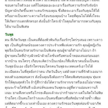
ชอบตามใจตัวเอง แต่ก็ไม่ค่อยเอะอะเอาเรื่องกับความรักจริงจังนัก
ปัญหามักเกิดขึ้นเพราะคนรักของคุณ ซึ่งคิดจะเอาเรื่องกับคุณให้ได้
หรืออาจเป็นเพราะความใจร้อนของคุณบ้าง โดยที่คุณไม่ได้ตั้งใจจะ
ให้เกิดการแตกหักหรอก ดังนั้นถ้าใครเข้าใจคุณก็สามารถควงกับคุณ
ได้นานเป็นพิเศษ
วันพุธ
คน ที่เกิดวันพุธ เป็นคนที่ต้องพัวพันกับเรื่องรักๆใคร่ๆเสมอ เพราะดาว
พุธ เป็นสัญลักษณ์ของดวงดาวประจำเทพีแห่งความรัก คุณผู้หญิงวัน
พุธจึงเป็นคนรักสวยรักงามเป็นพิเศษ คุณผู้ชายก็สำอางไม่เบา ถ้า
ผู้ชายคนใดที่บำรุงผิวหน้าด้วยโลชั่นหรือพรมน้ำหอมเสมอก่อนออก
จากบ้าน จนใครๆ เกือบจะคิดว่าเป็นเกย์ละก็ที่แท้เขาคนนั้นเป็นคน
วันพุธนั่นเอง เมื่อรักใครชอบใครคนวันพุธจะเทคแคร์เอาใจได้
ละเมียดละไมที่สุดยิ่งกว่าคน เกิดวันอื่นๆ แต่ด้วยความที่รักตัวเองมาก
หลงตัวเองพอสมควร ดังนั้นคุณจึงต้องการให้คนพิเศษของคุณ ทุ่มเท
รักให้คุณสุดหัวใจ ถ้ารู้สึกว่ายังได้ความรักจากเขาหรือเธอไม่มากพอ
คุณจะร้ายใส่ทันที แม้เสน่ห์ของคนวันพุธจะอยู่ที่ความอ่อนหวานก็
เถอะ ยามหึงหวงหรือโกรธเคืองแล้วจะปากร้ายมาก แต่ในจิตใจไม่พิษ
ร้ายใดๆ เป็นคนใจกว้างและเป็นคนซื่อตรงซื่อสัตย์มากด้วยซ้ำ เพียง
แต่คิดมากขี้ระแวงเท่านั้นเอง ดวงความรักของวันพุธค่อนข้างอาภัพ