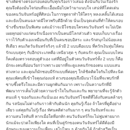
ช่างคิดช่างตรองรอบคอบกับทุกเรื่องราวเสมอ ดังนั้นกับในเรื่องรัก
คุณจึงต้องมั่นใจก่อนที่จะเอื้อมมือไปคว้ามาแนบใจ เสน่ห์ที่โดดเด่น
ของคนวันจันทร์อยู่ที่ศิลปะในการพูดจาทำให้ใครๆ หลงเคลิ้มได้เสมอ
และยังเป็นคนฉลาดมีไหวพริบดีอีกด้วย นั่นเป็นจุดเด่นที่ทำให้คนรอบ
ข้างชื่นชมเป็นพิเศษ แต่แม้ว่าจะมีใจชอบใครคนวันจันทร์ จะไม่เปิด
เผยทุกอย่างแก่คนรักเนื่องจากเป็นคนมีโลกส่วนตัว ชอบเก็บบางเรื่อง
ราวไว้กับตัวเองเหมือนกับที่เป็นคนชอบอิสระ และรักสนุกไม่น้อยเลย
ทีเดียว คนเกิดวันจันทร์จริงๆ แล้วมี 2 แบบคือแบบ ที่ควักเงินทุ่มให้คน
รักแบบสุดๆ กับอีกประเภทคือ เหนียวสุด ๆ กับคนรัก คุณเป็นแบบไหน
ก็คงต้องตรวจสอบดูตัวเอง แต่ที่มีอยู่ในตัวคนวันจันทร์ทั้ง 2 แบบ ก็คือ
มักจะงคนที่อ่อนวัยกว่าเพราะอยากที่จะดูแลคนรักของตน แบบแสน
ห่วงหวง และคุณก็มักชอบมีรักแบบที่ค่อยๆ ใกล้ชิดติดใจกันไปทีละนิด
คุณแพ้คนที่เข้าใจคุณถ่องแท้ ดวงของคุณจึงมีแนวโน้มที่จะพบรักที่
ซาบซึ้งตรึงใจและมีความผูกพันกันมาก เพราะเป็นความรักที่มี
พัฒนาการเต็มไปด้วยความเข้าใจในกันและกัน พยายามที่จะรู้จักตัว
ตนแท้ ๆ ของกันและกันนั่นเอง คนวันจันทร์โชคดีที่ได้งกับคนคล้ายๆ
กัน รสนิยมไม่ต่างกันราวฟ้ากับดินนัก คุยกันรู้เรื่อง ถ้าใครที่ดูดีอย่าง
เดียว แต่คุยกันไม่รู้เรื่อง ทัศนคติต่างกันมาก ๆ คนวันจันทร์จะละ
ความสนใจทันที หากเมื่อใดที่อกหัก คนวันจันทร์ก็จะไม่ฟูมฟายมาก
นักแม้จะปวดใจเพียงใด คนที่เป็นคู่รักของคนวันจันทร์ได้ดีต้องมี
ลักษณะของความเป็นเพื่อน เฮไปไหน ๆ ด้วยกันได้ ถ้าทำสวีทเป็น