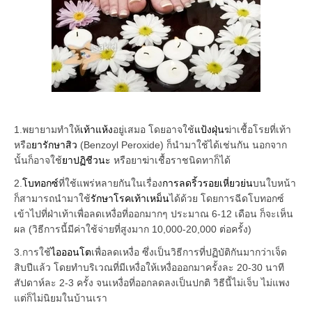
1.พยายามทำให้
เท้าแห้ง
อยู่เสมอ โดยอาจใช้
แป้งฝุ่น
ฆ่าเชื้อโรยที่เท้า
หรือ
ยารักษาสิว
(Benzoyl Peroxide) ก็นำมาใช้ได้เช่นกัน นอกจาก
นั้นก็อาจใช้
ยาปฏิชีวนะ
หรือยาฆ่าเชื้อราชนิดทาก็ได้
2.
โบทอกซ์
ที่ใช้แพร่หลายกันในเรื่อง
การลดริ้วรอยเหี่ยวย่น
บนใบหน้า
ก็สามารถนำมาใช้
รักษาโรคเท้าเหม็น
ได้ด้วย โดยการฉีดโบทอกซ์
เข้าไปที่ฝ่าเท้าเพื่อลดเหงื่อที่ออกมากๆ ประมาณ 6-12 เดือน ก็จะเห็น
ผล (วิธีการนี้มีค่าใช้จ่ายที่สูงมาก 10,000-20,000 ต่อครั้ง)
3.การใช้
ไอออนโต
เพื่อลดเหงื่อ ซึ่งเป็นวิธีการที่ปฏิบัติกันมากว่าเจ็ด
สิบปีแล้ว โดยทำบริเวณที่มีเหงื่อให้เหงื่อออกมาครั้งละ 20-30 นาที
สัปดาห์ละ 2-3 ครั้ง จนเหงื่อที่ออกลดลงเป็นปกติ วิธีนี้ไม่เจ็บ ไม่แพง
แต่ก็ไม่นิยมในบ้านเรา