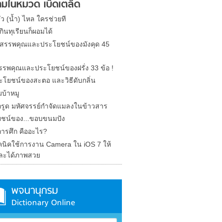
มในหมวด เบ็ดเตล็ด
รั่ว (น้ำ) ไหล ใครช่วยที
ินทุเรียนก็ผอมได้
ด สรรพคุณและประโยชน์ของมังคุด 45
 สรรพคุณและประโยชน์ของฝรั่ง 33 ข้อ !
ะโยชน์ของสะตอ และวิธีดับกลิ่น
บ้าหมู
รูด มหัศจรรย์กำจัดแมลงในข้าวสาร
ชน์ของ...ขอบขนมปัง
การศึก คืออะไร?
คนิคใช้การงาน Camera ใน iOS 7 ให้
ละได้ภาพสวย
พจนานุกรม
Dictionary Online