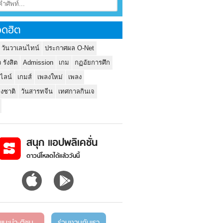
ดฮิต
 วันวาเลนไทน์
ประกาศผล O-Net
ว รังสิต
Admission
เกม
กฏอัยการศึก
นไลน์
เกมส์
เพลงใหม่
เพลง
่งชาติ
วันสารทจีน
เทศกาลกินเจ
สนุก แอปพลิเคชั่น
ดาวน์โหลดได้แล้ววันนี้