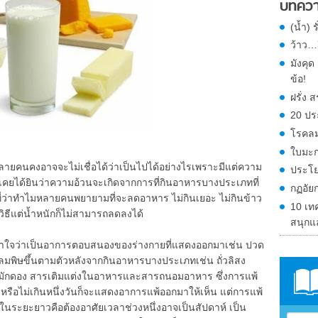
บทควา
(น้ำ) 
ว้าว…ก
มังคุ
ข้อ!
ฝรั่ง
20 ปร
โรคลม
ใบมะก
หลายคนคงอาจจะไม่เชื่อได้ว่าเป็นไปได้อย่างไรเพราะมีแต่ความ
ประโย
ไม่เคยได้ยินว่าความอ้วนจะเกิดจากการที่กินอาหารบางประเภทที่
กฏอัย
บที่ว่าทำไมหลายคนพยายามที่จะลดอาหาร ไม่กินเยอะ ไม่กินข้าว
10 เท
ธีแต่น้ำหนักก็ไม่สามารถลดลงได้
สนุกแ
้าใจว่าเป็นอาการตอบสนองของร่างกายที่แสดงออกมาเช่น ปวด
รือลมพิษขึ้นตามตัวหลังจากกินอาหารบางประเภทเช่น ถั่วลิสง
มักดอง สารเติมแต่งในอาหารและสารถนอมอาหาร ซึ่งการแพ้
งหรือไม่เกินหนึ่งวันก็จะแสดงอาการแพ้ออกมาให้เห็น แต่การแพ้
พ้ในระยะยาวคือต้องอาศัยเวลาช่วงหนึ่งอาจเป็นสัปดาห์ เป็น