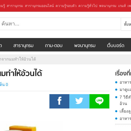
มรู้
สารานุกรม
สารานุกรมออนไลน์
ความรู้รอบตัว
ความรู้ทั่วไป
พจนานุกรม
เกมส์
เพ
ทั้
ีต
สารานุกรม
ถาม-ตอบ
พจนานุกรม
เว็บบอร์ด
าจากนมทำให้อ้วนได้
มทำให้อ้วนได้
เรื่องที
อาหาร
ห็น 0
มาดูแ
7 วิธี
อ้วน
เลี้ยงล
อาหาร