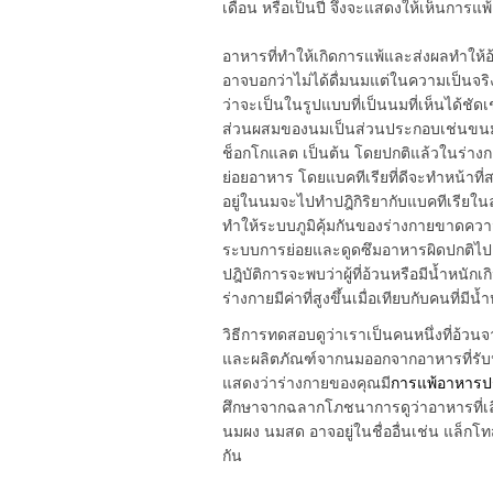
เดือน หรือเป็นปี จึงจะแสดงให้เห็นการแ
อาหารที่ทำให้เกิดการแพ้และส่งผลทำให้อ
อาจบอกว่าไม่ได้ดื่มนมแต่ในความเป็นจริ
ว่าจะเป็นในรูปแบบที่เป็นนมที่เห็นได้ชั
ส่วนผสมของนมเป็นส่วนประกอบเช่นขนมปัง 
ช็อกโกแลต เป็นต้น โดยปกติแล้วในร่างกา
ย่อยอาหาร โดยแบคทีเรียที่ดีจะทำหน้าที่ส
อยู่ในนมจะไปทำปฎิกิริยากับแบคทีเรียในลำ
ทำให้ระบบภูมิคุ้มกันของร่างกายขาดควา
ระบบการย่อยและดูดซึมอาหารผิดปกติไ
ปฎิบัติการจะพบว่าผู้ที่อ้วนหรือมีน้ำหนั
ร่างกายมีค่าที่สูงขึ้นเมื่อเทียบกับคนที่มีน้
วิธีการทดสอบดูว่าเราเป็นคนหนึ่งที่อ้ว
และผลิตภัณฑ์จากนมออกจากอาหารที่รับป
แสดงว่าร่างกายของคุณมี
การแพ้อาหาร
ศึกษาจากฉลากโภชนาการดูว่าอาหารที่เลือ
นมผง นมสด อาจอยู่ในชื่ออื่นเช่น แล็กโทส 
กัน