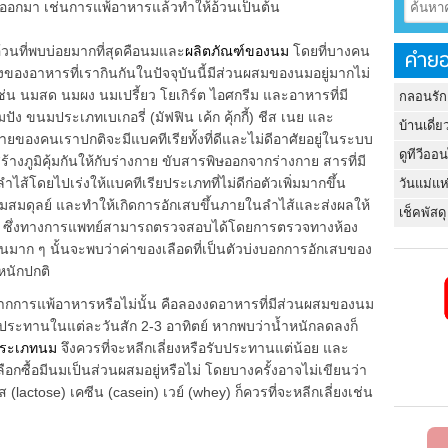
พ้ออกมา เช่นการแพ้อาหารแล้วทำให้อ้วนเป็นต้น
้วนที่พบบ่อยมากที่สุดคือนมและ
ผลิตภัณฑ์ของนม
โดยที่บางคน
คำยอ
งของอาหารที่เรากินกันในปัจจุบันนี้มีส่วนผสมของนมอยู่มากไม่
ดเช่น นมสด นมผง นมเปรี้ยว โยเกิร์ต ไอศกรีม และอาหารที่มี
กลอนรัก
ขนมประเภทเบเกอรี่ (มัฟฟิน เค้ก คุ้กกี้) ชีส เนย และ
บ้านเดี่ย
ยของคนเราปกติจะมีแบคทีเรียทั้งที่ดีและไม่ดีอาศัยอยู่ในระบบ
ดูทีวีออ
ร้างภูมิคุ้มกันให้กับร่างกาย ขับสารพิษออกจากร่างกาย สารที่มี
ไส้โดยไปเร่งให้แบคทีเรียประเภทที่ไม่ดีก่อตัวเพิ่มมากขึ้น
วันแม่แห
มสมดุลย์ และทำให้เกิดการอักเสบขึ้นภายในลำไส้และส่งผลให้
เช็คพัสดุ
ป ซึ่งทางการแพทย์สามารถตรวจสอบได้โดยการตรวจทางห้อง
กเกินมาก ๆ นั้นจะพบว่าค่าของเลือดที่เป็นตัวบ่งบอกการอักเสบของ
ำหนักปกติ
นจากการแพ้อาหารหรือไม่นั้น คือลองงดอาหารที่มีส่วนผสมของนม
ระทานในแต่ละวันสัก 2-3 อาทิตย์ หากพบว่าน้ำหนักลดลงก็
ประเภทนม
จึงควรที่จะหลีกเลี่ยงหรือรับประทานแต่น้อย และ
กซื้อมีนมเป็นส่วนผสมอยู่หรือไม่ โดยบางครั้งอาจไม่เขียนว่า
(lactose) เคซีน (casein) เวย์ (whey) ก็ควรที่จะหลีกเลี่ยงเช่น