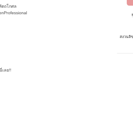
 หัตถโกศล
enProfessional
สงวนลิข
ี่เลย!!