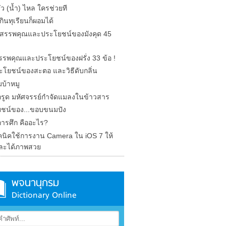
รั่ว (น้ำ) ไหล ใครช่วยที
ินทุเรียนก็ผอมได้
ด สรรพคุณและประโยชน์ของมังคุด 45
 สรรพคุณและประโยชน์ของฝรั่ง 33 ข้อ !
ะโยชน์ของสะตอ และวิธีดับกลิ่น
บ้าหมู
รูด มหัศจรรย์กำจัดแมลงในข้าวสาร
ชน์ของ...ขอบขนมปัง
การศึก คืออะไร?
คนิคใช้การงาน Camera ใน iOS 7 ให้
ละได้ภาพสวย
พจนานุกรม
Dictionary Online