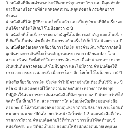
3. หนังสือที่มีคุณค่าทางประวัติศาสตร์ทุกสาขาวิชา และมีคุณค่าต่อ
การศึกษาหรือตามที่สำนักหอจดหมายเหตุแห่งชาติ กรมศิลปากร
กำหนด
4. หนังสือที่ได้ปฏิบัติงานเสร็จสิ้นแล้ว และเป็นคู่สำเนาที่มีต้นเรื่องจะ
ค้นได้จากที่อื่นให้เก็บไว้ไม่น้อยกว่า ๕ ปี
5. หนังสือที่เป็นเรื่องธรรมดาสามัญซึ่งไม่มีความสำคัญ และเป็นเรื่อง
ที่เกิดขึ้นเป็นประจำเมื่อดำเนินการแล้วเสร็จให้เก็บไว้ไม่น้อยกว่า ๑ ปี
6.
หนังสือ
หรือเอกสารเกี่ยวกับการรับเงิน การจ่ายเงิน หรือการก่อหนี้
ผูกพันทางการเงินที่ไม่เป็นหลักฐานแห่งการก่อ เปลี่ยนแปลง โอน
สงวน หรือระงับซึ่งสิทธิในทางการเงิน ฯลฯ เมื่อสำนักงานการตรวจ
เงินแผ่นดินตรวจสอบแล้วไม่มีปัญหา และไม่มีความจำเป็นต้องใช้
ประกอบการตรวจสอบหรือเพื่อการใด ๆ อีก ให้เก็บไว้ไม่น้อยกว่า ๕ ปี
หนังสือเกี่ยวกับการเงิน ซึ่งเห็นว่าไม่มีความจำเป็นต้องเก็บไว้ถึง ๑๐ ปี
หรือ ๕ ปี แล้วแต่กรณีให้ทำความตกลงกับกระทรวงการคลัง ทุก
ปีปฏิทินให้ส่วนราชการจัดส่งหนังสือที่มีอายุครบ ๒๐ ปี นับจากวันที่ได้
จัดทำขึ้น ที่เก็บไว้ ณ ส่วนราชการใด พร้อมทั้งบัญชีส่งมอบหนังสือ
ครบ ๒๐ ปี ให้สำนักหอจดหมายเหตุแห่งชาติกรมศิลปากร ภายในวันที่
๓๑ มกราคม ของปีถัดไป ยกเว้นหนังสือในข้อ 1-3 และหนังสือที่ส่วน
ราชการมีความจำเป็นต้องเก็บไว้ที่ส่วนราชการนั้นให้จัดทำบัญชี
หนังสือครบ ๒๐ ปีที่ขอเก็บเอง ส่งมอบให้สำนักหอจดหมายเหตุแห่ง