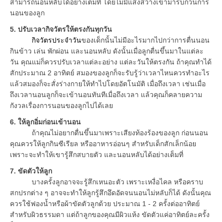
สามารถนอนหลับได้อย่างเต็มที่ โดยไม่มีแสงสว่างเข้ามารบกวนการ
นอนของลูก
5. ปรับเวลากิจวัตรให้ตรงกันทุกวัน
กิจวัตรประจำวัน
ของเด็กนั้นไม่มีอะไรมากไปกว่าการตื่นนอน
กินข้าว เล่น พักผ่อน และนอนหลับ ดังนั้นเมื่อลูกตื่นขึ้นมาในแต่ละ
วัน คุณแม่ก็ควรปรับเวลาแต่ละอย่าง แต่ละวันให้ตรงกัน ถ้าคุณทำได้
สักประมาณ 2 อาทิตย์ สมองของลูกก็จะรับรู้ว่าเวลาไหนควรทำอะไร
แล้วสมองก็จะสั่งร่างกายให้ทำไปโดยอัตโนมัติ เมื่อถึงเวลา เช่นเมื่อ
ถึงเวลานอนลูกก็จะเข้านอนทันทีเมื่อถึงเวลา แล้วคุณก็คลายความ
กังวลเรื่องการนอนของลูกไปได้เลย
6. ให้ลูกอิ่มก่อนเข้านอน
ถ้าคุณไม่อยากตื่นขึ้นมาเพราะเสียงท้องร้องของลูก ก่อนนอน
คุณควรให้ลูกกินซีเรียล หรืออาหารอ่อนๆ สำหรับเด็กสักเล็กน้อย
เพราะจะทำให้เขารู้สึกสบายตัว และนอนหลับได้อย่างเต็มที่
7. ขัดตัวให้ลูก
บางครั้งลูกอาจจะรู้สึกเหนอะตัว เพราะเหงื่อไคล หรือคราบ
สกปรกต่าง ๆ อาจจะทำให้ลูกรู้สึกอึดอัดจนนอนไม่หลับก็ได้ ดังนั้นคุณ
ควรใช้ฟองน้ำหรือผ้าขัดตัวลูกด้วย ประมาณ 1 - 2 ครั้งต่ออาทิตย์
สำหรับผิวธรรมดา แต่ถ้าลูกของคุณมีผิวแห้ง ขัดตัวแค่อาทิตย์ละครั้ง