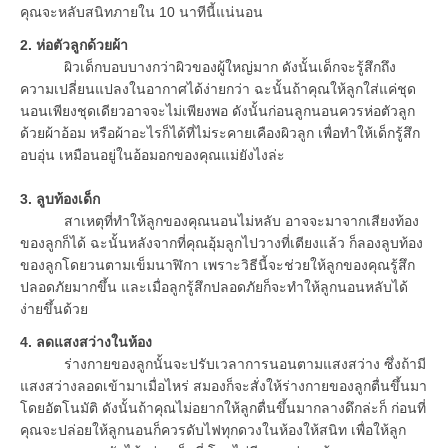
คุณจะหลับสนิทภายใน 10 นาทีนี้แน่นอน
2. ห่อตัวลูกด้วยผ้า
ผิวเด็กบอบบางกว่าผิวของผู้ใหญ่มาก ดังนั้นเด็กจะรู้สึกถึง
ความเปลี่ยนแปลงในอากาศได้ง่ายกว่า ฉะนั้นถ้าคุณให้ลูกใส่แค่ชุด
นอนเพียงชุดเดียวอาจจะไม่เพียงพอ ดังนั้นก่อนลูกนอนควรห่อตัวลูก
ด้วยผ้าอ้อม หรือผ้าอะไรก็ได้ที่ไม่ระคายเคืองผิวลูก เพื่อทำให้เด็กรู้สึก
อบอุ่น เหมือนอยู่ในอ้อมอกของคุณแม่ยังไงล่ะ
3. ลูบท้องเด็ก
สาเหตุที่ทำให้ลูกของคุณนอนไม่หลับ อาจจะมาจากเสียงท้อง
ของลูกก็ได้ ฉะนั้นหลังจากที่คุณอุ้มลูกไปวางที่เตียงแล้ว ก็ลองลูบท้อง
ของลูกโดยวนตามเข็มนาฬิกา เพราะวิธีนี้จะช่วยให้ลูกของคุณรู้สึก
ปลอดภัยมากขึ้น และเมื่อลูกรู้สึกปลอดภัยก็จะทำให้ลูกนอนหลับได้
ง่ายขึ้นด้วย
4. ลดแสงสว่างในห้อง
ร่างกายของลูกนั้นจะปรับเวลาการนอนตามแสงสว่าง ซึ่งถ้ามี
แสงสว่างลอดเข้ามาเมื่อไหร่ สมองก็จะสั่งให้ร่างกายของลูกตื่นขึ้นมา
โดยอัตโนมัติ ดังนั้นถ้าคุณไม่อยากให้ลูกตื่นขึ้นมากลางดึกล่ะก็ ก่อนที่
คุณจะปล่อยให้ลูกนอนก็ควรดับไฟทุกดวงในห้องให้สนิท เพื่อให้ลูก