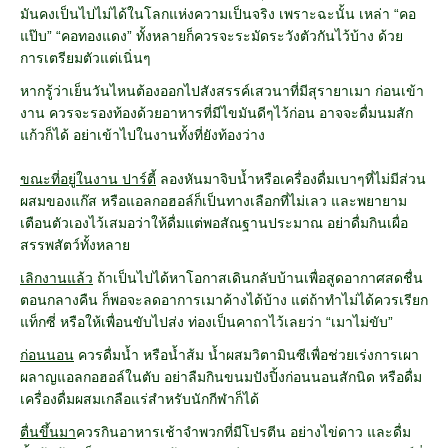
มันคงเป็นไปไม่ได้ในโลกแห่งความเป็นจริง เพราะฉะนั้น เหล่า “คอ
แป๊บ” “คอทองแดง” ทั้งหลายก็ควรจะระมัดระวังตัวกันไว้บ้าง ด้วย
การเตรียมตัวแต่เนิ่นๆ
หากรู้ว่าเย็นวันไหนต้องออกไปสังสรรค์เสวนาที่มีสุรายาเมา ก่อนเข้า
งาน ควรจะรองท้องด้วยอาหารที่มีไขมันดีๆไว้ก่อน อาจจะดื่มนมสัก
แก้วก็ได้ อย่าเข้าไปในงานทั้งที่ยังท้องว่าง
ขณะที่อยู่ในงาน ปาร์ตี้
ลองหันมาจิบน้ำหรือเครื่องดื่มเบาๆที่ไม่มีส่วน
ผสมของแก๊ส หรือแอลกอฮอล์ก็เป็นทางเลือกที่ไม่เลว และพยายาม
เตือนตัวเองไว้เสมอว่าให้ดื่มแต่พอสัณฐานประมาณ อย่าดื่มกินเผื่อ
สรรพสัตว์ทั้งหลาย
เลิกงานแล้ว
ถ้าเป็นไปได้หาโอกาสเดินกลับบ้านเพื่อสูดอากาศสดชื่น
ตอนกลางคืน ก็พอจะลดอาการเมาค้างได้บ้าง แต่ถ้าทำไม่ได้ควรเรียก
แท็กซี่ หรือให้เพื่อนขับไปส่ง ท่องเป็นคาถาไว้เลยว่า “เมาไม่ขับ”
ก่อนนอน
ควรดื่มน้ำ หรือน้ำส้ม น้ำผสมวิตามินซีเพื่อช่วยเร่งการเผา
ผลาญแอลกอฮอล์ในตับ อย่าลืมกินขนมปังปิ้งก่อนนอนสักนิด หรือดื่ม
เครื่องดื่มผสมเกลือแร่สำหรับนักกีฬาก็ได้
ตื่นขึ้นมา
ควรกินอาหารเช้าจำพวกที่มีโปรตีน อย่างไข่ดาว และดื่ม