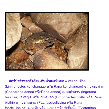
สัตว์ป่าจําพวกสัตว์สะเทินน้ำสะเทินบก
๑ กบเกาะช้าง
(Linmonectes kohchangae หรือ Rana kohchangae)
๒ กบดอยช้าง
(Chaparana aenea หรือRana aenea)
๓ กบท่าสาร (Ingerana
tasanae)
๔ กบทูด หรือ เขียดแลว (Limnonectes blythii หรือ Rana
blythii)
๕ กบอกหนาม (Paa fasciculispina หรือ Rana
fasciculispina)
๖ กะทั่ง หรือ กะท่าง หรือ จักกิ้มน้ำ (Tylototriton