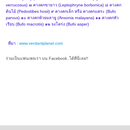
verrucosus)
๗ คางคกขายาว (Leptophryne borbonica)
๘ คางคก
ต้นไม้ (Pedostibes hosii)
๙ คางคกเล็ก หรือ คางคกแคระ (Bufo
parvus)
๑๐ คางคกห้วยมลายู (Ansonia malayana)
๑๑ คางคกหัว
เรียบ (Bufo macrotis)
๑๒ จงโคร่ง (Bufo asper)
ที่มา :
www.verdantplanet.com
ร่วมเป็นแฟนเพจเรา บน Facebook..ได้ที่นี่เลย!!