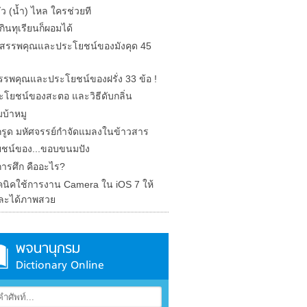
รั่ว (น้ำ) ไหล ใครช่วยที
ินทุเรียนก็ผอมได้
ด สรรพคุณและประโยชน์ของมังคุด 45
 สรรพคุณและประโยชน์ของฝรั่ง 33 ข้อ !
ะโยชน์ของสะตอ และวิธีดับกลิ่น
บ้าหมู
รูด มหัศจรรย์กำจัดแมลงในข้าวสาร
ชน์ของ...ขอบขนมปัง
การศึก คืออะไร?
คนิคใช้การงาน Camera ใน iOS 7 ให้
ละได้ภาพสวย
พจนานุกรม
Dictionary Online