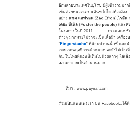
อีกหลายประเทศในยุโรป มีผู้เข้าร่วมมากถ
เข้มด้วยหนวดเคราเดินขวั่กไขว่ทั่ว
อย่าง
แซค แอฟรอน
(
Zac Efron
),
ไรอัน 
เดอะ พีเพิล
(
Foster the people
) และ
หน
โครงการในปี 2011 กระแสแฟชั่นหนวดจ
ต่างๆ มากมายไม่ว่าจะเป็นเสื้อผ้า เครื่อง
"
Fingerstache
" ที่นิยมทำบนนิ้วชี้ 
เทศกาลพฤศจิกาหน้าหนวด จะยังไม่เป็นที่รู
กัน ในไทยที่ตอนนี้เต็มไปด้วยสาวๆ ใส่เส
ออกมาขายเป็นจำนวนมาก
ที่มา : www.payear.com
ร่วมเป็นแฟนเพจเรา บน Facebook..ได้ที่น