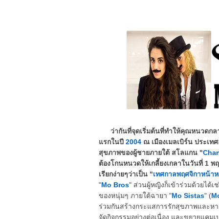
ว่ากันที่จุดเริ่มต้นที่ทำให้คุณหนวด
แรกในปี
2004
ณ เมืองเมลเบิร์น ประเทศอ
สุขภาพของผู้ชายภายใต้ สโลแกน "
Chan
ต้องโกนหนวดให้เกลี้ยงเกลาในวันที่ 1 พ
เรียกง่ายๆว่าเป็น "
เทศกาลพฤศจิกาหน้า
"
Mo Bros
" ส่วนผู้หญิงก็เข้าร่วมด้วยได
ของหนุ่มๆ ภายใต้ฉายา "
Mo Sistas
" (
Mo
ร่วมกันสร้างกระแสการรักสุขภาพและหาเ
จัดกิจกรรมอย่างต่อเนื่อง และขยายแคมเ