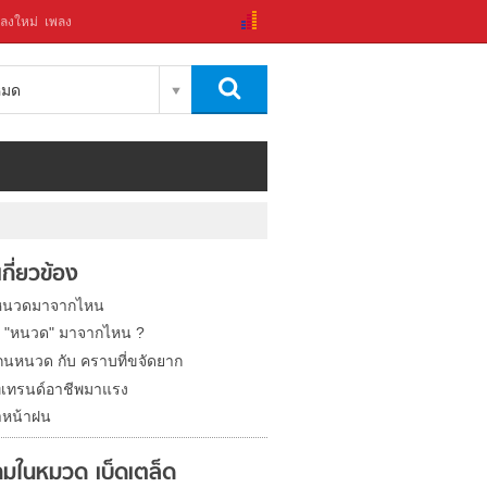
ลงใหม่
เพลง
งหมด
่เกี่ยวข้อง
หนวดมาจากไหน
น "หนวด" มาจากไหน ?
กนหนวด กับ คราบที่ขจัดยาก
ทเทรนด์อาชีพมาแรง
าหน้าฝน
มในหมวด เบ็ดเตล็ด