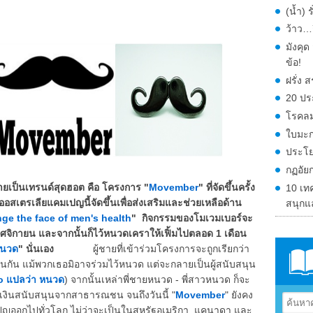
(น้ำ) 
ว้าว…ก
มังคุ
ข้อ!
ฝรั่ง
20 ปร
โรคลม
ใบมะก
ประโย
กฏอัย
กลายเป็นเทรนด์สุดฮอต คือ โครงการ "
Movember
" ที่จัดขึ้นครั้ง
10 เท
อสเตรเลียแคมเปญนี้จัดขึ้นเพื่อส่งเสริมและช่วยเหลือด้าน
สนุกแ
ge the face of men's health
" กิจกรรมของโมเวมเบอร์จะ
ฤศจิกายน และจากนั้นก็ไว้หนวดเคราให้เฟิ้มไปตลอด 1 เดือน
หนวด
" นั่นเอง
ผู้ชายที่เข้าร่วมโครงการจะถูกเรียกว่า
้เช่นกัน แม้พวกเธอมิอาจร่วมไว้หนวด แต่จะกลายเป็นผู้สนับสนุน
 แปลว่า หนวด
) จากนั้นเหล่าพี่ชายหนวด - พี่สาวหนวด ก็จะ
งินสนับสนุนจากสาธารณชน จนถึงวันนี้ "
Movember
" ยังคง
ปญออกไปทั่วโลก ไม่ว่าจะเป็นในสหรัฐอเมริกา, แคนาดา และ