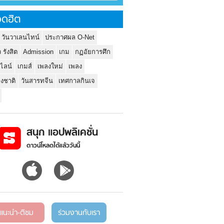
ดฮิต
 วันวาเลนไทน์
ประกาศผล O-Net
ว รังสิต
Admission
เกม
กฏอัยการศึก
นไลน์
เกมส์
เพลงใหม่
เพลง
่งชาติ
วันสารทจีน
เทศกาลกินเจ
สนุก แอปพลิเคชั่น
ดาวน์โหลดได้แล้ววันนี้
แนะนำ-ติชม
ร่วมงานกับเรา