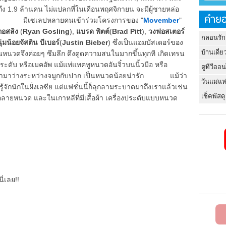
ึง 1.9 ล้านคน ไม่แปลกที่ในเดือนพฤศจิกายน จะมีผู้ชายหล่อ
คำยอ
เมือง มีเซเลปหลายคนเข้าร่วมโครงการของ "
Movember
"
กอสลิง
(
Ryan Gosling
),
แบรด พิตต์
(
Brad Pitt
),
วงฟอสเตอร์
กลอนรัก
ุ่มน้อยจัสติน บีเบอร์
(
Justin Bieber
) ซึ่งเป็นแอมบัสเดอร์ของ
บ้านเดี่ย
ึงค่อยๆ ซึมลึก ดึงดูดความสนในมากขึ้นทุกที เกิดเทรน
ประดับ หรือเมคอัพ แม้แท่แทคทูหนวดอันจิ๋วบนนิ้วมือ หรือ
ดูทีวีออ
และนำมาว่างระหว่างจมูกกับปาก เป็นหนวดน้อยน่ารัก แม้ว่า
วันแม่แห
้จักนักในฝั่งเอซีย แต่แฟชั่นนี้ก็ลุกลามระบาดมาถึงเราแล้วเช่น
เช็คพัสดุ
ื้อลายหนวด และในเกาหลีที่มีเสื้อผ้า เครื่องประดับแบบหนวด
ี่เลย!!