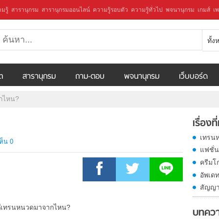
มรู้
สารานุกรม
สารานุกรมออนไลน์
ความรู้รอบตัว
ความรู้ทั่วไป
พจนานุกรม
เกมส์
เพ
ทั้
ีต
สารานุกรม
ถาม-ตอบ
พจนานุกรม
เว็บบอร์ด
กไหน?
เรื่องที
เทรน
ห็น 0
แฟชั่
ครีมโ
อัพเด
สัญญ
บทควา