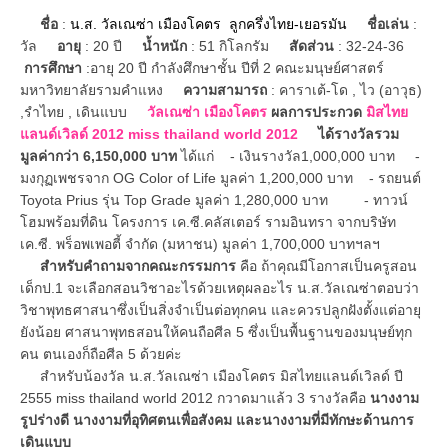
ชื่อ
:
น.ส. วัลเณซ่า เมืองโคตร ลูกครึ่งไทย-เยอรมัน
ชื่อเล่น
:
วัล
อายุ
: 20 ปี
น้ำหนัก
: 51 กิโลกรัม
สัดส่วน
: 32-24-36
การศึกษา
:อายุ 20 ปี กำลังศึกษาชั้น ปีที่ 2 คณะมนุษย์ศาสตร์
มหาวิทยาลัยรามคำแหง
ความสามารถ
: คาราเต้-โด , ไว (อาวุธ)
,รำไทย , เดินแบบ
วัลเณซ่า เมืองโคตร
ผลการประกวด
มิสไทย
แลนด์เวิลด์ 2012 miss thailand world 2012
ได้รางวัลรวม
มูลค่ากว่า 6,150,000 บาท
ได้แก่ - เงินรางวัล1,000,000 บาท -
มงกุฏเพชรจาก OG Color of Life มูลค่า 1,200,000 บาท - รถยนต์
Toyota Prius รุ่น Top Grade มูลค่า 1,280,000 บาท - ทาวน์
โฮมพร้อมที่ดิน โครงการ เค.ซี.คลัสเตอร์ รามอินทรา จากบริษัท
เค.ซี. พร็อพเพอตี้ จำกัด (มหาชน) มูลค่า 1,700,000 บาทฯลฯ
สำหรับคำถามจากคณะกรรมการ
คือ ถ้าคุณมีโอกาสเป็นครูสอน
เด็กป.1 จะเลือกสอนวิชาอะไรด้วยเหตุผลอะไร น.ส.วัลเณซ่าตอบว่า
วิชาพุทธศาสนาซึ่งเป็นสิ่งจำเป็นต่อทุกคน และควรปลูกฝังตั้งแต่อายุ
ยังน้อย ศาสนาพุทธสอนให้คนถือศีล 5 ซึ่งเป็นพื้นฐานของมนุษย์ทุก
คน ตนเองก็ถือศีล 5 ด้วยค่ะ
สำหรับน้องวัล น.ส.วัลเณซ่า เมืองโคตร มิสไทยแลนด์เวิลด์ ปี
2555 miss thailand world 2012 กวาดมาแล้ว 3 รางวัลคือ
นางงาม
รูปร่างดี นางงามที่อุทิศตนเพื่อสังคม และนางงามที่มีทักษะด้านการ
เดินแบบ