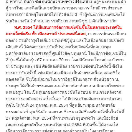
มี
ฟาบิโอ ปินก้า ซึ่งเป็นนักมวยไทยชาวฝรั่งเศส
เป็นผู้ชนะคะแนนนัก
สู้ชาวไทย และถือเป็นแชมป์คนแรกของรายการ โดยมีการถ่ายทอด
สดทางสถานีวิทยุโทรทัศน์ไทยทีวีสีช่อง 3 ซึ่งผู้ชนะการแข่งขันจะได้
รับเงินรางวัล 2 ล้านบาท รวมถึงรถกระบะอีซูซุ 1 คันเป็นรางวัล
พ.ศ. 2554 ได้มีแผนการจัดการแข่งขันขึ้นในหลายประเทศใน
แบบเอ็กซ์ตรีม ทั้ง เมืองคานส์ ประเทศฝรั่งเศส
, เขตการปกครองพิเศษ
ฮ่องกง รวมถึงกรุงโตเกียว ประเทศญี่ปุ่น และในเดือนกันยายนของปี
เดียวกันนี้ ได้จัดการแข่งขันที่ประเทศไทยอีกครั้งที่หอประชุม
มหาวิทยาลัยธรรมศาสตร์ ศูนย์รังสิต ปทุมธานี โดยมีการชิงแชมป์ใน
2 รุ่น ซึ่งได้แก่รุ่น 67 กก. และ 70 กก. โดยมีนักมวยไทยอย่าง บัวขาว
ป. ประมุข และ เข้ม ศิษย์สองพี่น้อง ร่วมการแข่งขันในครั้งนี้ ซึ่งใน
การแข่งขันครั้งนี้ เข้ม ศิษย์สองพี่น้อง เป็นฝ่ายชนะน็อค อเลสซิโอ
แองเจลโล่ ซึ่งเป็นนักมวยไทยชาวอิตาลีในยกแรก ส่วนบัวขาว ป.
ประมุข ได้เป็นฝ่ายชนะคะแนน อับดาห์ลาห์ มาเบล นักมวยไทยชาว
แคเมอรูน โดยเป็นคู่เอกของการแข่งขันในรอบ 8 คน ภายหลังจาก
การแข่งรอบดังกล่าวเสร็จสิ้นลง ได้มีการเตรียมจัดการแข่งขันรอบ
ถัดไปในวันที่ 24 ตุลาคม พ.ศ. 2554 ที่ศูนย์ประชุมมหาวิทยาลัย
ธรรมศาสตร์ ศูนย์รังสิต และรอบชิงชนะเลิศซึ่งเตรียมจัดขึ้นในวันที่
27 พฤศจิกายน พ.ศ. 2554 ที่ลานพระบรมรูปทรงม้า แต่เนื่องด้วย
เหตุการณ์อุทกภัยในประเทศไทย พ.ศ. 2554 ที่เกิดขึ้น ได้ส่งผลให้
เลื่อนการจัดรายการแข่งขันรอบดังกล่าวออกไป โดยมาจัดรอบ