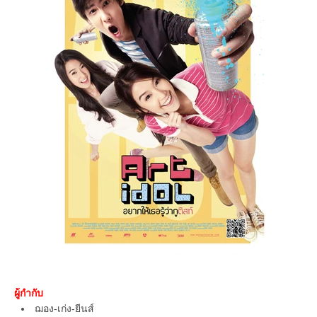
ผู้กำกับ
ฌอง-​เก่ง-ยีนส์