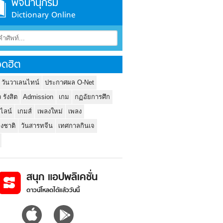
พจนานุกรม
Dictionary Online
ดฮิต
 วันวาเลนไทน์
ประกาศผล O-Net
ว รังสิต
Admission
เกม
กฏอัยการศึก
นไลน์
เกมส์
เพลงใหม่
เพลง
่งชาติ
วันสารทจีน
เทศกาลกินเจ
สนุก แอปพลิเคชั่น
ดาวน์โหลดได้แล้ววันนี้