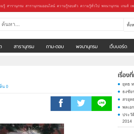
มรู้
สารานุกรม
สารานุกรมออนไลน์
ความรู้รอบตัว
ความรู้ทั่วไป
พจนานุกรม
เกมส์
เพ
ทั้
ีต
สารานุกรม
ถาม-ตอบ
พจนานุกรม
เว็บบอร์ด
เรื่องที
ยุทธ 
ห็น 0
ธงชัย
สรยุท
พลเอก
ประวั
2014