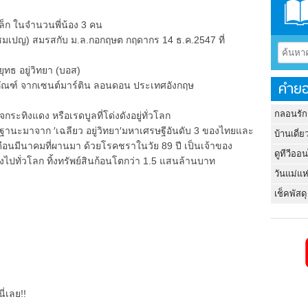
ล็ก ในจำนวนพี่น้อง 3 คน
 (แชมเปญ) สมรสกับ ม.ล.กอกฤษต กฤดากร 14 ธ.ค.2547 ที่
ยุทธ อยู่วิทยา (บอส)
คำยอ
ภัณฑ์ จากเซนต์มาร์ติน ลอนดอน ประเทศอังกฤษ
กลอนรัก
กระทิงแดง หรือเรดบูลที่โด่งดังอยู่ทั่วโลก
างฐานะมาจาก ′เฉลียว อยู่วิทยา′มหาเศรษฐีอันดับ 3 ของไทยและ
บ้านเดี่ย
่อเดือนมีนาคมที่ผานมา ด้วยโรคชราในวัย 89 ปี เป็นเจ้าของ
ดูทีวีออ
ดังไปทั่วโลก ทิ้งทรัพย์สินก้อนโตกว่า 1.5 แสนล้านบาท
วันแม่แห
เช็คพัสดุ
ี่เลย!!