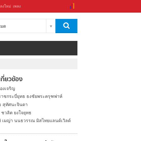
ลงใหม่
เพลง
งหมด
่เกี่ยวข้อง
ทองเจริญ
ราชกระบี่ยุทธ ธงชัยพระครุฑพ่าห์
ธ สุทัศนะจินดา
 ชวลิต ยงใจยุทธ
ติ เมญ่า นนธวรรณ มิสไทยแลนด์เวิลด์