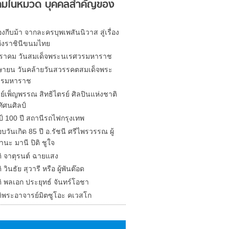
มในหมวด บุคคลสำคัญของ
งกีบม้า จากละครบุพเพสันนิวาส สู่เรื่อง
ห่งราชินีขนมไทย
ราคม วันสมเด็จพระนเรศวรมหาราช
ษายน วันคล้ายวันสวรรคตสมเด็จพระ
วรมหาราช
ย์เพ็ญพรรณ สิทธิไตรย์ ศิลปินแห่งชาติ
ัศนศิลป์
์ 100 ปี สถานีรถไฟกรุงเทพ
วันเกิด 85 ปี อ.รัชนี ศรีไพรวรรณ ผู้
านะ มานี ปิติ ชูใจ
ติ จาตุรนต์ ฉายแสง
 วินธัย สุวารี หรือ ผู้พันต๊อด
ิ พลเอก ประยุทธ์ จันทร์โอชา
ติพระอาจารย์มิตซูโอะ คเวสโก