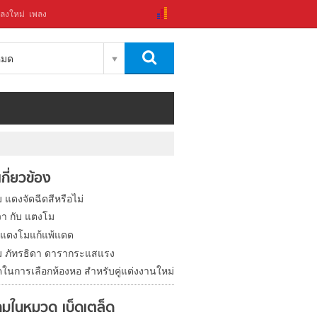
ลงใหม่
เพลง
งหมด
่เกี่ยวข้อง
 แดงจัดฉีดสีหรือไม่
า กับ แตงโม
กแตงโมแก้แพ้แดด
 ภัทรธิดา ดารากระแสแรง
คในการเลือกห้องหอ สำหรับคู่แต่งงานใหม่
มในหมวด เบ็ดเตล็ด