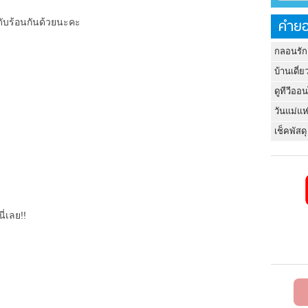
คำยอ
ดับร้อนกันด้วยนะคะ
กลอนรัก
บ้านเดี่ย
ดูทีวีออ
วันแม่แห
เช็คพัสดุ
ี่เลย!!