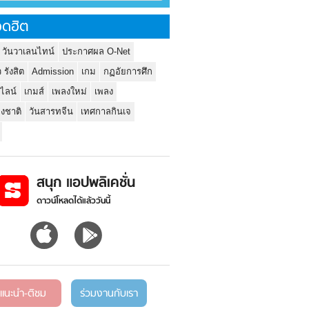
ดฮิต
 วันวาเลนไทน์
ประกาศผล O-Net
ว รังสิต
Admission
เกม
กฏอัยการศึก
นไลน์
เกมส์
เพลงใหม่
เพลง
่งชาติ
วันสารทจีน
เทศกาลกินเจ
สนุก แอปพลิเคชั่น
ดาวน์โหลดได้แล้ววันนี้
แนะนำ-ติชม
ร่วมงานกับเรา