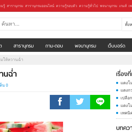
มรู้
สารานุกรม
สารานุกรมออนไลน์
ความรู้รอบตัว
ความรู้ทั่วไป
พจนานุกรม
เกมส์
เพ
ทั้
ีต
สารานุกรม
ถาม-ตอบ
พจนานุกรม
เว็บบอร์ด
โมให้หวานฉ่ำ
านฉ่ำ
เรื่องที
แตงโม
ห็น 0
แตงกว
เปลือ
แตงโม
เทคนิ
บทควา