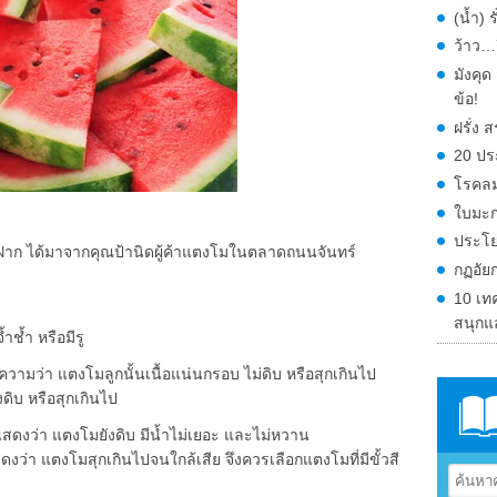
(น้ำ) 
ว้าว…ก
มังคุ
ข้อ!
ฝรั่ง
20 ปร
โรคลม
ใบมะก
ประโย
ฝาก ได้มาจากคุณป้านิดผู้ค้าแตงโมในตลาดถนนจันทร์
กฏอัย
10 เท
สนุกแ
ำช้ำ หรือมีรู
วามว่า แตงโมลูกนั้นเนื้อแน่นกรอบ ไม่ดิบ หรือสุกเกินไป
งดิบ หรือสุกเกินไป
แสดงว่า แตงโมยังดิบ มีน้ำไม่เยอะ และไม่หวาน
ดงว่า แตงโมสุกเกินไปจนใกล้เสีย จึงควรเลือกแตงโมที่มีขั้วสี