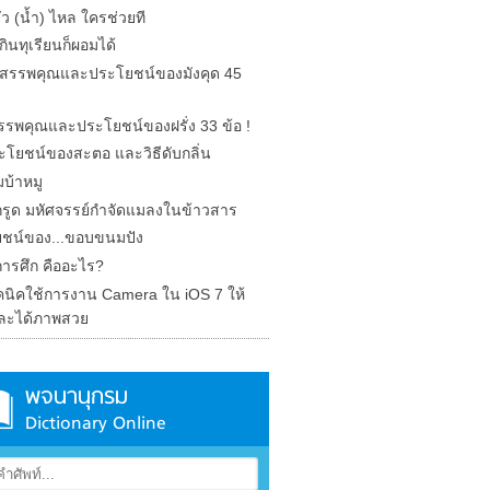
รั่ว (น้ำ) ไหล ใครช่วยที
ินทุเรียนก็ผอมได้
ด สรรพคุณและประโยชน์ของมังคุด 45
 สรรพคุณและประโยชน์ของฝรั่ง 33 ข้อ !
ะโยชน์ของสะตอ และวิธีดับกลิ่น
บ้าหมู
รูด มหัศจรรย์กำจัดแมลงในข้าวสาร
ชน์ของ...ขอบขนมปัง
การศึก คืออะไร?
คนิคใช้การงาน Camera ใน iOS 7 ให้
ละได้ภาพสวย
พจนานุกรม
Dictionary Online