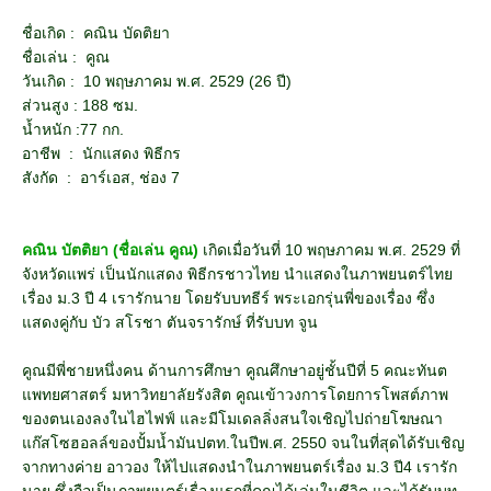
ชื่อเกิด : คณิน บัดติยา
ชื่อเล่น : คูณ
วันเกิด : 10 พฤษภาคม พ.ศ. 2529 (26 ปี)
ส่วนสูง : 188 ซม.
น้ำหนัก :77 กก.
อาชีพ : นักแสดง พิธีกร
สังกัด : อาร์เอส, ช่อง 7
คณิน บัตติยา (ชื่อเล่น คูณ)
เกิดเมื่อวันที่ 10 พฤษภาคม พ.ศ. 2529 ที่
จังหวัดแพร่ เป็นนักแสดง พิธีกรชาวไทย นำแสดงในภาพยนตร์ไทย
เรื่อง ม.3 ปี 4 เรารักนาย โดยรับบทธีร์ พระเอกรุ่นพี่ของเรื่อง ซึ่ง
แสดงคู่กับ บัว สโรชา ตันจรารักษ์ ที่รับบท จูน
คูณมีพี่ชายหนึ่งคน ด้านการศึกษา คูณศึกษาอยู่ชั้นปีที่ 5 คณะทันต
แพทยศาสตร์ มหาวิทยาลัยรังสิต คูณเข้าวงการโดยการโพสต์ภาพ
ของตนเองลงในไฮไฟฟ์ และมีโมเดลลิ่งสนใจเชิญไปถ่ายโฆษณา
แก๊สโซฮอลล์ของปั้มน้ำมันปตท.ในปีพ.ศ. 2550 จนในที่สุดได้รับเชิญ
จากทางค่าย อาวอง ให้ไปแสดงนำในภาพยนตร์เรื่อง ม.3 ปี4 เรารัก
นาย ซึ่งถือเป็นภาพยนตร์เรื่องแรกที่คูณได้เล่นในชีวิต และได้รับบท