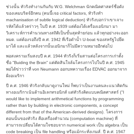
ช่วงนั้น ทัวริงทำงานกันกับ W.G. Welchman นักคณิตศาสตร์ชื่อดัง
ของเคมบริดจ์อีกคน (คนนี้เจอ critical factors, ทัวริงทำ
machanisation of subtle logical deduction) ทัวริงบอกว่าเขาเจาะ
รหัสได้แล้วคร่าวๆ ในปี ค.ศ. 1939 แต่ต้องได้เครื่องเอนิกมา มา
วิเคราะห์การคำนวณทางสถิติเป็นขั้นสุดท้ายก่อน แล้วทุกอย่างจะออก
หมด. แต่ต้องรอถึงปี ค.ศ. 1942 ที่เรือดำน้ำ U-boat ของสหรัฐไปยึด
มาได้ และแล้วหลังจากนั้นเอนิกมาก็ไม่มีความหมายอีกต่อไป
พอสงครามเริ่มสงบปี ค.ศ. 1944 ทัวริงก็เริ่มสานต่อโครงการเก่าตั้ง
ชื่อ "Buiding the Brain" แต่ตัดสินใจล้มโครงการไปในปี ค.ศ. 1945
พอได้ข่าวว่าที่ von Neumann ออกบทความเรื่อง EDVAC ออกมาจาก
ฝั่งอเมริกา
ปี ค.ศ. 1946 ทัวริงกลับมาดูงานใหม่ ก็พบว่าเป็นงานคนละแนวคิดกัน
ทางอเมริกาเน้นด้านอิเลกทรอนิกส์ แต่ทัวริงคิดแบบคณิตศาสตร์ ("I
would like to implement arithmetical functions by programming
rather than by building in electronic components, a concept
different from that of the American-derived designs). โครงการ
ตอนนั้นของทัวริง คือเครื่องคำนวณ (computation machine) ที่
สามารถเปลี่ยนได้ตามใจชอบจาก numerical work เป็น algebra เป็น
code breaking เป็น file handling หรือแม้กระทั่งเกมส์. ปี ค.ศ. 1947