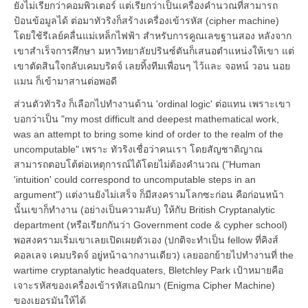
ยังไม่เรียกว่าคอมพิวเตอร์ แต่เรียกว่าเป็นเครื่องคำนวณที่สามารถ
ป้อนข้อมูลได้ ต่อมาทัวริงก็สร้างเครื่องเข้ารหัส (cipher machine)
โดยใช้รีเลย์คลื่นแม่เหล็กไฟฟ้า สำหรับการคูณเลขฐานสอง หลังจาก
เขาสำเร็จการศึกษา มหาวิทยาลัยปรินซ์ตันก็เสนอตำแหน่งให้เขา แต่
เขาตัดสินใจกลับเคมบริดจ์ เลยทิ้งทีมเพื่อนๆ ไว้และ จอหน์ วอน นอย
แมน ก็เข้ามาสานต่อพอดี
ส่วนตัวทัวริง ก็เลือกไปทำงานด้าน 'ordinal logic' ต่อแทน เพราะเขา
บอกว่าเป็น "my most difficult and deepest mathematical work,
was an attempt to bring some kind of order to the realm of the
uncomputable" เพราะ ทัวริงเชื่อว่าคนเรา โดยสัญชาติญาณ
สามารถตอบโต้ต่อเหตุการณ์ได้โดยไม่ต้องคำนวณ ("Human
'intuition' could correspond to uncomputable steps in an
argument") แต่งานยังไม่เสร็จ ก็มีสงครามโลกซะก่อน คือก่อนหน้า
นั้นเขาก็ทำงาน (อย่างเป็นความลับ) ให้กับ British Cryptanalytic
department (หรือเรียกกันว่า Government code & cypher school)
พอสงครามเริ่มเขาเลยเปิดเผยตัวเอง (ปกติจะทำเป็น fellow ที่คิงส์
คอลเลจ เคมบริดจ์ อยู่หน้าฉากงานเดียว) เลยออกย้ายไปทำงานที่ the
wartime cryptanalytic headquaters, Bletchley Park เป้าหมายคือ
เจาะรหัสของเครื่องเข้ารหัสเอนิกมา (Enigma Cipher Machine)
ของเยอรมันให้ได้