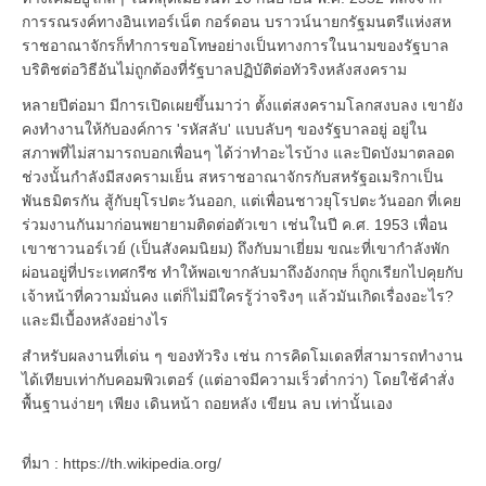
การรณรงค์ทางอินเทอร์เน็ต กอร์ดอน บราวน์นายกรัฐมนตรีแห่งสห
ราชอาณาจักรก็ทำการขอโทษอย่างเป็นทางการในนามของรัฐบาล
บริติชต่อวิธีอันไม่ถูกต้องที่รัฐบาลปฏิบัติต่อทัวริงหลังสงคราม
หลายปีต่อมา มีการเปิดเผยขึ้นมาว่า ตั้งแต่สงครามโลกสงบลง เขายัง
คงทำงานให้กับองค์การ 'รหัสลับ' แบบลับๆ ของรัฐบาลอยู่ อยู่ใน
สภาพที่ไม่สามารถบอกเพื่อนๆ ได้ว่าทำอะไรบ้าง และปิดบังมาตลอด
ช่วงนั้นกำลังมีสงครามเย็น สหราชอาณาจักรกับสหรัฐอเมริกาเป็น
พันธมิตรกัน สู้กับยุโรปตะวันออก, แต่เพื่อนชาวยุโรปตะวันออก ที่เคย
ร่วมงานกันมาก่อนพยายามติดต่อตัวเขา เช่นในปี ค.ศ. 1953 เพื่อน
เขาชาวนอร์เวย์ (เป็นสังคมนิยม) ถึงกับมาเยี่ยม ขณะที่เขากำลังพัก
ผ่อนอยู่ที่ประเทศกรีซ ทำให้พอเขากลับมาถึงอังกฤษ ก็ถูกเรียกไปคุยกับ
เจ้าหน้าที่ความมั่นคง แต่ก็ไม่มีใครรู้ว่าจริงๆ แล้วมันเกิดเรื่องอะไร?
และมีเบื้องหลังอย่างไร
สำหรับผลงานที่เด่น ๆ ของทัวริง เช่น การคิดโมเดลที่สามารถทำงาน
ได้เทียบเท่ากับคอมพิวเตอร์ (แต่อาจมีความเร็วต่ำกว่า) โดยใช้คำสั่ง
พื้นฐานง่ายๆ เพียง เดินหน้า ถอยหลัง เขียน ลบ เท่านั้นเอง
ที่มา : https://th.wikipedia.org/