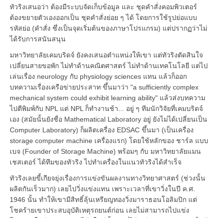
ทัวริงเสนอว่า ต้องมีระบบจัดเก็บข้อมูล และ ชุดคำสั่งคอมพิวเตอร์
ต้องขยายตัวเองออกเป็น ชุดคำสั่งย่อย ๆ ได้ โดยการใช้รูปย่อแบบ
รหัสย่อ (คำสั่ง ซึ่งเป็นจุดเริ่มต้นของภาษาโปรแกรม) แต่ปรากฏว่าไม่
ได้รับการสนันสนุน
มหาวิทยาลัยเคมบริดจ์ ยังคงเสนอตำแหน่งให้เขา แต่ทัวริงตัดสินใจ
เปลี่ยนสายขอพัก ไม่ทำด้านคณิตศาสตร์ ไม่ทำด้านเทคโนโลยี แต่ไป
เล่นเรื่อง neurology กับ physiology sciences แทน แล้วก็ออก
บทความเรื่องเครือข่ายประสาท ขึ้นมาว่า "a sufficiently complex
mechanical system could exhibit learning ability" แล้วส่งบทความ
ไปตีพิมพ์กับ NPL แต่ NPL ก็ทำงานช้า... อยู่ ๆ ทีมนักวิจัยที่เคมบริดจ์
เอง (สมัยนั้นยังชื่อ Mathematical Laboratory อยู่ ยังไม่ได้เปลี่ยนเป็น
Computer Laboratory) ก็ผลิตเครื่อง EDSAC ขึ้นมา (เป็นเครื่อง
storage computer machine เครื่องแรก) โดยใช้หลักของ ชาร์ล แบบ
เบจ (Founder of Storage Machine) พร้อมๆ กับ มหาวิทยาลัยแมน
เชสเตอร์ ได้ทีมของทัวริง ไปทำเครื่องในแนวทัวริงได้สำเร็จ
ทัวริงเลยขี้เกียจยุ่งเรื่องการแข่งขันผลงานทางวิทยาศาสตร์ (ช่วงนั้น
ผลิตกันเร็วมาก) เลยไปวิ่งแข่งแทน เพราะเวลาที่เขาวิ่งในปี ค.ศ.
1946 นั้น ทำให้เขามีสิทธิ์ลุ้นเหรียญทองวิ่งมาราธอนโอลิมปิก แต่
โชคร้ายเขาประสบอุบัติเหตุรถยนต์ก่อน เลยไม่สามารถไปแข่ง