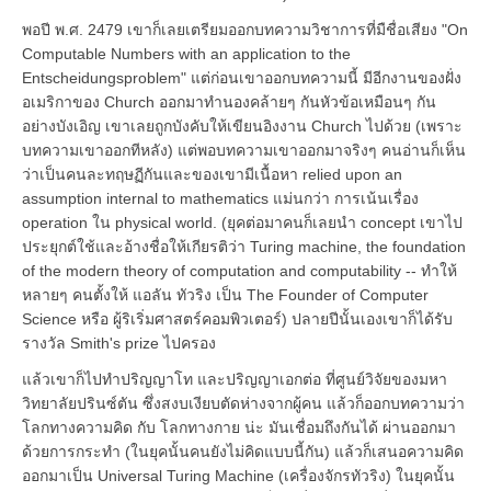
พอปี พ.ศ. 2479 เขาก็เลยเตรียมออกบทความวิชาการที่มืชื่อเสียง "On
Computable Numbers with an application to the
Entscheidungsproblem" แต่ก่อนเขาออกบทความนี้ มีอีกงานของฝั่ง
อเมริกาของ Church ออกมาทำนองคล้ายๆ กันหัวข้อเหมือนๆ กัน
อย่างบังเอิญ เขาเลยถูกบังคับให้เขียนอิงงาน Church ไปด้วย (เพราะ
บทความเขาออกทีหลัง) แต่พอบทความเขาออกมาจริงๆ คนอ่านก็เห็น
ว่าเป็นคนละทฤษฏีกันและของเขามีเนื้อหา relied upon an
assumption internal to mathematics แม่นกว่า การเน้นเรื่อง
operation ใน physical world. (ยุคต่อมาคนก็เลยนำ concept เขาไป
ประยุกต์ใช้และอ้างชื่อให้เกียรติว่า Turing machine, the foundation
of the modern theory of computation and computability -- ทำให้
หลายๆ คนตั้งให้ แอลัน ทัวริง เป็น The Founder of Computer
Science หรือ ผู้ริเริ่มศาสตร์คอมพิวเตอร์) ปลายปีนั้นเองเขาก็ได้รับ
รางวัล Smith's prize ไปครอง
แล้วเขาก็ไปทำปริญญาโท และปริญญาเอกต่อ ที่ศูนย์วิจัยของมหา
วิทยาลัยปรินซ์ตัน ซึ่งสงบเงียบตัดห่างจากผู้คน แล้วก็ออกบทความว่า
โลกทางความคิด กับ โลกทางกาย น่ะ มันเชื่อมถึงกันได้ ผ่านออกมา
ด้วยการกระทำ (ในยุคนั้นคนยังไม่คิดแบบนี้กัน) แล้วก็เสนอความคิด
ออกมาเป็น Universal Turing Machine (เครื่องจักรทัวริง) ในยุคนั้น