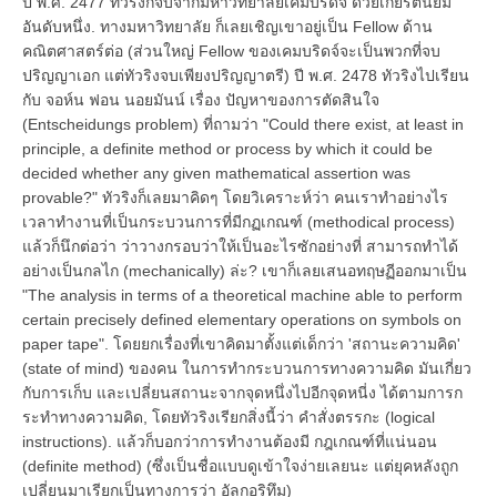
ปี พ.ศ. 2477 ทัวริงก็จบจากมหาวิทยาลัยเคมบริดจ์ ด้วยเกียรตินิยม
อันดับหนึ่ง. ทางมหาวิทยาลัย ก็เลยเชิญเขาอยู่เป็น Fellow ด้าน
คณิตศาสตร์ต่อ (ส่วนใหญ่ Fellow ของเคมบริดจ์จะเป็นพวกที่จบ
ปริญญาเอก แต่ทัวริงจบเพียงปริญญาตรี) ปี พ.ศ. 2478 ทัวริงไปเรียน
กับ จอห์น ฟอน นอยมันน์ เรื่อง ปัญหาของการตัดสินใจ
(Entscheidungs problem) ที่ถามว่า "Could there exist, at least in
principle, a definite method or process by which it could be
decided whether any given mathematical assertion was
provable?" ทัวริงก็เลยมาคิดๆ โดยวิเคราะห์ว่า คนเราทำอย่างไร
เวลาทำงานที่เป็นกระบวนการที่มีกฏเกณฑ์ (methodical process)
แล้วก็นึกต่อว่า ว่าวางกรอบว่าให้เป็นอะไรซักอย่างที่ สามารถทำได้
อย่างเป็นกลไก (mechanically) ล่ะ? เขาก็เลยเสนอทฤษฏีออกมาเป็น
"The analysis in terms of a theoretical machine able to perform
certain precisely defined elementary operations on symbols on
paper tape". โดยยกเรื่องที่เขาคิดมาตั้งแต่เด็กว่า 'สถานะความคิด'
(state of mind) ของคน ในการทำกระบวนการทางความคิด มันเกี่ยว
กับการเก็บ และเปลี่ยนสถานะจากจุดหนึ่งไปอีกจุดหนี่ง ได้ตามการก
ระทำทางความคิด, โดยทัวริงเรียกสิ่งนี้ว่า คำสั่งตรรกะ (logical
instructions). แล้วก็บอกว่าการทำงานต้องมี กฎเกณฑ์ที่แน่นอน
(definite method) (ซึ่งเป็นชื่อแบบดูเข้าใจง่ายเลยนะ แต่ยุคหลังถูก
เปลี่ยนมาเรียกเป็นทางการว่า อัลกอริทึม)