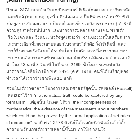
(Alan Mathison Turing)
ปี พ.ศ. 2474 เขาเข้าเรียนคณิตศาสตร์ ที่ คิงส์คอลเลจ มหาวิทยาลัย
เคมบริดจ์ (หมายเหตุ: ยุคนั้น คิงส์คอลเลจเป็นที่พักชายล้วน ซึ่ง ทัวริ
งก็อยู่อย่างเปิดเผยว่าเขาเป็นเกย์ และเข้าร่วมกิจกรรมชมรม) ทัวริงมี
ความสุขกับชีวิตที่นี่มาก และทำกิจกรรมหลายอย่าง เช่น พายเรือ,
เรือใบเล็ก และ วิ่งแข่ง. ทัวริงพูดเสมอว่า "งานของผมนั้นเครียดมาก
และทางเดียวที่ผมจะเอามันออกไปจากหัวได้ก็คือ วิ่งให้เต็มที่" และ
เขาก็วิ่งอย่างจริงจัง จนได้ระดับโลก โดยที่ผลการวิ่งมาราธอนของ
เขา ชนะเลิศการแข่งขันของสมาคมนักกรีฑาสมัครเล่น ด้วยเวลา 2
ชั่วโมง 43 นาที 3 วินาที ในปี พ.ศ. 2489. ซึ่งในการแข่งขันวิ่ง
มาราธอนโอลิมปิก เมื่อ พ.ศ. 2491 (ค.ศ. 1948) คนที่ได้เหรียญทอง
ทำเวลาได้เร็วกว่าเขาเพียง 11 นาที
ส่วนในเรื่องวิชาการ ในวงการคณิตศาสตร์ยุคนั้น รัสเซิลล์ (Russell)
เสนอเอาไว้ว่า "mathematical truth could be captured by any
formalism" แต่ยุคนั้น โกเดล โต้ว่า "the incompleteness of
mathematics: the existence of true statements about numbers
which could not be proved by the formal application of set rules
of deduction". พอปี พ.ศ. 2476 ทัวริงก็ได้เจอกับรัสเซิลล์ แล้วก็ตั้ง
คำถาม พร้อมถกเรื่องราวเหล่านี้ขึ้นมา ทำให้เขาสนใจ