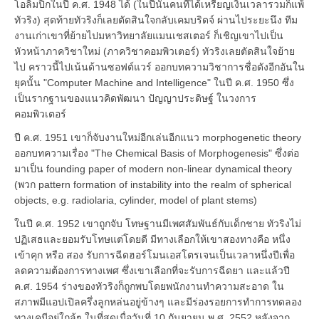
โอลิมปิกในปี ค.ศ. 1948 ได้ (ในปีนั้นคนที่ได้เหรียญเงินเวลารวมก็แพ้
ทัวริง) สุดท้ายทัวริงก็เลยตัดสินใจกลับเคมบริดจ์ ผ่านไประยะนึง ทีม
งานเก่าเขาที่ย้ายไปมหาวิทยาลัยแมนเชสเตอร์ ก็เชิญเขาไปเป็น
หัวหน้าภาควิชาใหม่ (ภาควิชาคอมพิวเตอร์) ทัวริงเลยตัดสินใจย้าย
ไป คราวนี้ไปเน้นด้านซอฟต์แวร์ ออกบทความวิชาการชื่อดังอีกอันใน
ยุคนั้น "Computer Machine and Intelligence" ในปี ค.ศ. 1950 ซึ่ง
เป็นรากฐานของแนวคิดพัฒนา ปัญญาประดิษฐ์ ในวงการ
คอมพิวเตอร์
ปี ค.ศ. 1951 เขาก็จับงานใหม่อีกเล่นอีกแนว morphogenetic theory
ออกบทความเรื่อง "The Chemical Basis of Morphogenesis" ซึ่งต่อ
มาเป็น founding paper of modern non-linear dynamical theory
(พวก pattern formation of instability into the realm of spherical
objects, e.g. radiolaria, cylinder, model of plant stems)
ในปี ค.ศ. 1952 เขาถูกจับ โทษฐานมีเพศสัมพันธ์กับเด็กชาย ทัวริงไม่
ปฏิเสธและยอมรับโทษแต่โดยดี มีทางเลือกให้เขาสองทางคือ หนึ่ง
เข้าคุก หรือ สอง รับการฉีดฮอร์โมนเอสโตรเจนเป็นเวลาหนึ่งปีเพื่อ
ลดความต้องการทางเพศ ซึ่งเขาเลือกที่จะรับการฉีดยา และแล้วปี
ค.ศ. 1954 ร่างของทัวริงก็ถูกพบโดยพนักงานทำความสะอาด ใน
สภาพมีแอปเปิลครึ่งลูกหล่นอยู่ข้างๆ และมีร่องรอยการทำการทดลอง
ทางเคมีอยู่ใกล้ๆ ในที่สุดเมื่อวันที่ 10 กันยายน พ.ศ. 2552 หลังจาก