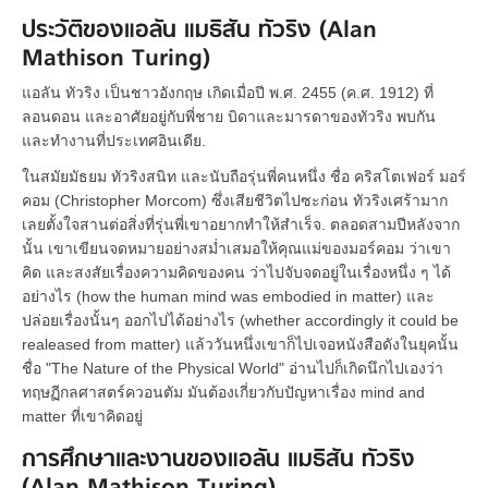
ประวัติของแอลัน แมธิสัน ทัวริง (Alan
Mathison Turing)
แอลัน ทัวริง เป็นชาวอังกฤษ เกิดเมื่อปี พ.ศ. 2455 (ค.ศ. 1912) ที่
ลอนดอน และอาศัยอยู่กับพี่ชาย บิดาและมารดาของทัวริง พบกัน
และทำงานที่ประเทศอินเดีย.
ในสมัยมัธยม ทัวริงสนิท และนับถือรุ่นพี่คนหนึ่ง ชื่อ คริสโตเฟอร์ มอร์
คอม (Christopher Morcom) ซึ่งเสียชีวิตไปซะก่อน ทัวริงเศร้ามาก
เลยตั้งใจสานต่อสิ่งที่รุ่นพี่เขาอยากทำให้สำเร็จ. ตลอดสามปีหลังจาก
นั้น เขาเขียนจดหมายอย่างสม่ำเสมอให้คุณแม่ของมอร์คอม ว่าเขา
คิด และสงสัยเรื่องความคิดของคน ว่าไปจับจดอยู่ในเรื่องหนึ่ง ๆ ได้
อย่างไร (how the human mind was embodied in matter) และ
ปล่อยเรื่องนั้นๆ ออกไปได้อย่างไร (whether accordingly it could be
realeased from matter) แล้ววันหนึ่งเขาก็ไปเจอหนังสือดังในยุคนั้น
ชื่อ "The Nature of the Physical World" อ่านไปก็เกิดนึกไปเองว่า
ทฤษฏีกลศาสตร์ควอนตัม มันต้องเกี่ยวกับปัญหาเรื่อง mind and
matter ที่เขาคิดอยู่
การศึกษาและงานของแอลัน แมธิสัน ทัวริง