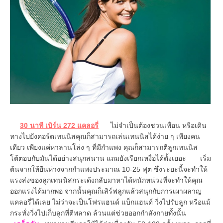
30 นาที เบิร์น 272 แคลอรี่
ไม่จำเป็นต้องชวนเพื่อน หรือเดิน
ทางไปยังคอร์ตเทนนิสคุณก็สามารถเล่นเทนนิสได้ง่าย ๆ เพียงคน
เดียว เพียงแค่หาลานโล่ง ๆ ที่มีกำแพง คุณก็สามารถตีลูกเทนนิส
โต้ตอบกับมันได้อย่างสนุกสนาน แถมยังเรียกเหงื่อได้ตั้งเยอะ เริ่ม
ต้นจากให้ยืนห่างจากกำแพงประมาณ 10-25 ฟุต ซึ่งระยะนี้จะทำให้
แรงส่งของลูกเทนนิสกระเด้งกลับมาหาได้หนักหน่วงที่จะทำให้คุณ
ออกแรงได้มากพอ จากนั้นคุณก็เสิร์ฟลูกแล้วสนุกกับการเผาผลาญ
แคลอรี่ได้เลย ไม่ว่าจะเป็นโฟรแฮนด์ แบ็กแฮนด์ วิ่งไปรับลูก หรือแม้
กระทั่งวิ่งไปเก็บลูกที่ตีพลาด ล้วนแต่ช่วยออกกำลังกายทั้งนั้น