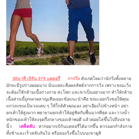
30นาที เบิร์น 374 แคลอรี่
การวิ่ง
สังเกตไหมว่านักวิ่งทั้งหลาย
มักจะมีรูปร่างผอมบาง นั่นแหละคือผลลัพธ์จากการวิ่ง เพราะขณะวิ่ง
จะต้องใช้กล้ามเนื้อร่างกาย สะโพก และขาเป็นอย่างมาก ทำให้กล้าม
เนื้อส่วนนี้ถูกเผาผลาญเสียเยอะข้อแนะนำคือ ขณะออกวิ่งขอให้คุณ
แกว่งแขนเป็นวงแคบ ๆ ให้ใกล้ตัวคุณเอง อย่าเอียงไปข้างหน้า อย่า
ยกเท้าให้สูงมาก พยายามยกเท้าให้อยู่ชิดกับพื้นมากที่สุด และวางน้ำ
หนักของเท้าให้ลงจุดกึ่งกลางของเท้าพอดี แล้วค่อยไล่ขึ้นไปถึงปลาย
นิ้ว
เคล็ดลับ
: หากอยากเบิร์นแคลอรี่ได้มากขึ้น ควรออกกำลังกาย
ทั้งช้าและเร็วสลับกันไป หรือลองวิ่งขึ้นไปบนเขาดูสิ