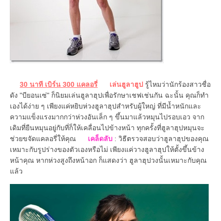
30 นาที เบิร์น 300 แคลอรี่
เล่นฮูลาฮูป
รู้ไหมว่านักร้องสาวชื่อ
ดัง "บียอนเซ่" ก็นิยมเล่นฮูลาฮุปเพื่อรักษาเชฟเช่นกัน ฉะนั้น คุณก็ทำ
เองได้ง่าย ๆ เพียงแค่หยิบห่วงฮูลาฮุปสำหรับผู้ใหญ่ ที่มีน้ำหนักและ
ความแข็งแรงมากกว่าห่วงอันเล็ก ๆ ขึ้นมาแล้วหมุนไปรอบเอว จาก
เดิมที่ยืนหมุนอยู่กับที่ก็ให้เคลื่อนไปข้างหน้า ทุกครั้งที่ฮูลาฮุปหมุนจะ
ช่วยขจัดแคลอรี่ให้คุณ
เคล็ดลับ
: วิธีตรวจสอบว่าฮูลาฮุปของคุณ
เหมาะกับรูปร่างของตัวเองหรือไม่ เพียงแค่วางฮูลาฮุปให้ตั้งขึ้นข้าง
หน้าคุณ หากห่วงสูงถึงหน้าอก ก็แสดงว่า ฮูลาฮุปวงนั้นเหมาะกับคุณ
แล้ว