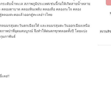
กระดับน้ำทะเล สภาพภูมิประเทศเช่นนี้ก่อให้เกิดสายน้ำหลาย
้ว คลองตาบาด คลองหินเพลิง คลองลือ คลองกะใจ คลอง
่คลองสะตอแล้วออกสู่ทะเลอ่าวไทย
ากลมมรสุมตะวันตกเฉียงใต้ และลมมรสุมตะวันออกเฉียงเหนือ
สภาพป่าที่อุดมสมบูรณ์ จึงทำให้ฝนตกชุกตลอดทั้งปี โดยแบ่ง
สงวนลิข
อนกุมภาพันธ์
ี่เลย!!