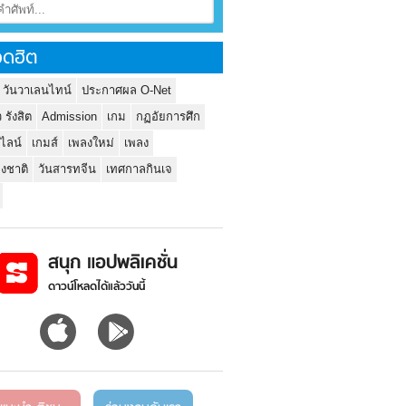
ดฮิต
 วันวาเลนไทน์
ประกาศผล O-Net
ว รังสิต
Admission
เกม
กฏอัยการศึก
นไลน์
เกมส์
เพลงใหม่
เพลง
่งชาติ
วันสารทจีน
เทศกาลกินเจ
สนุก แอปพลิเคชั่น
ดาวน์โหลดได้แล้ววันนี้