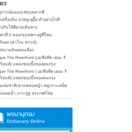
่ยว
การณ์แมงกะพรุนหลากสี
งเครื่องบิน ปวดหู-หูอื้อ ทำอย่างไรดี
ับกินให้ดียามเดินทาง
ตรที่ 0 ของกรุงเทพฯ อยู่ที่ไหน
Town (ฮาโกะ ทาวน์)
ติสนามบินดอนเมือง
que The Riverfront (เอเชียทีค เดอะ ริ
ร้อนท์) แหล่งชอปปิ้งของคนกรุง
que The Riverfront ( เอเชียทีค เดอะ ริ
ร้อนท์) แหล่งชอปปิ้งของคนกรุง
นแห่งชาติเขาแหลมหญ้า-หมู่เกาะเสม็ด
ังลอยน้ำ เกาะกูดู ประเทศไทย
พจนานุกรม
Dictionary Online