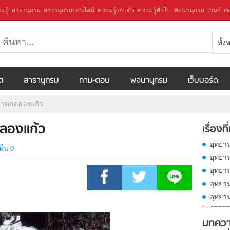
มรู้
สารานุกรม
สารานุกรมออนไลน์
ความรู้รอบตัว
ความรู้ทั่วไป
พจนานุกรม
เกมส์
เพ
ทั้
ีต
สารานุกรม
ถาม-ตอบ
พจนานุกรม
เว็บบอร์ด
น้ำตกคลองแก้ว
คลองแก้ว
เรื่องที
อุทยา
ห็น 0
อุทยาน
อุทยา
อุทยา
อุทยา
บทควา