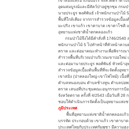
เขาสมิงและอำเภอบ่อไร่ จังหวัดตราด เป
อุดมสมบูรณ์และมีสัตว์ป่าอยู่ชุกชุม กรมป่
นายประยูร พงศ์พันธ์ เจ้าพนักงานป่าไม้ 
พื้นที่ใกล้เคียง จากการสำรวจข้อมูลเบื้อ
มะปริง เขาแก้ว เขาตาบาด เขาตาโชติ แล
อุทยานแห่งชาติน้ำตกคลองแก้ว
กรมป่าไม้จึงได้มีคำสั่งที่ 1746/2540 ลง
พนักงานป่าไม้ 5 ไปทำหน้าที่หัวหน้าควบค
ตราด และต่อมาคณะทำงานเพื่อพิจารณาก
สำรวจพื้นที่บริเวณป่าบริเวณเขาปอใหม่ 
และต่อมานายประยูร พงศ์พันธ์ หัวหน้า
สำรวจข้อมูลเบื้องต้นพื้นที่ที่จะจัดตั้งอ
เขาสมิง (ป่าคลองใหญ่-เขาไฟไหม้) เนื้อท
ตำบลหนองบอน ตำบลช้างทูน ตำบลบ่อพลอ
ตราด เสนอที่ประชุมคณะอนุกรรมการป้
จังหวัดตราด ครั้งที่ 4/2543 เมื่อวันที่ 
ชอบให้ดำเนินการจัดตั้งเป็นอุทยานแห่งชา
ภูมิประเทศ
พื้นที่อุทยานแห่งชาติน้ำตกคลองแก้วส
บรรทัด ประกอบด้วย เขาแก้ว เขาตาบา
ประเทศไทยกับประเทศกัมพูชา มีความสูงจาก