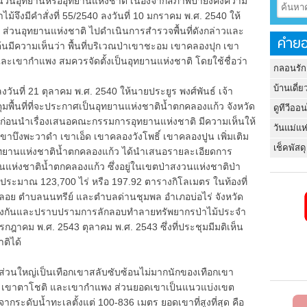
็นวนอุทยานหรืออุทยานแห่งชาติ เนื่องจากสภาพป่ายังคงความ
าไม้จึงมีคำสั่งที่ 55/2540 ลงวันที่ 10 มกราคม พ.ศ. 2540 ให้
5 ส่วนอุทยานแห่งชาติ ไปดำเนินการสำรวจพื้นที่ดังกล่าวและ
คำยอ
งต้นมีความเห็นว่า พื้นที่บริเวณป่าเขาชะอม เขาคลองปุก เขา
ะเขากำแพง สมควรจัดตั้งเป็นอุทยานแห่งชาติ โดยใช้ชื่อว่า
กลอนรัก
บ้านเดี่ย
วันที่ 21 ตุลาคม พ.ศ. 2540 ให้นายประยูร พงศ์พันธ์ เจ้า
ุมพื้นที่ที่จะประกาศเป็นอุทยานแห่งชาติน้ำตกคลองแก้ว จังหวัด
ดูทีวีออ
่อนนำเรื่องเสนอคณะกรรมการอุทยานแห่งชาติ มีความเห็นให้
วันแม่แห
เขาบึงพะวาดำ เขาเอ็ด เขาคลองวังโพธิ์ เขาคลองปูน เพิ่มเติม
เช็คพัสดุ
อุทยานแห่งชาติน้ำตกคลองแก้ว ได้นำเสนอรายละเอียดการ
ุทยานแห่งชาติน้ำตกคลองแก้ว ซึ่งอยู่ในเขตป่าสงวนแห่งชาติป่า
ี่ประมาณ 123,700 ไร่ หรือ 197.92 ตารางกิโลเมตร ในท้องที่
ย ตำบลนนทรีย์ และตำบลด่านชุมพล อำเภอบ่อไร่ จังหวัด
องกันและปราบปรามการลักลอบทำลายทรัพยากรป่าไม้ประจำ
28 กรกฎาคม พ.ศ. 2543 ตุลาคม พ.ศ. 2543 ซึ่งที่ประชุมมีมติเห็น
ติได้
่วนใหญ่เป็นเทือกเขาสลับซับซ้อนไม่มากนักของเทือกเขา
ด เขาตาโชติ และเขากำแพง ส่วนยอดเขาเป็นแนวแบ่งเขต
ระดับน้ำทะเลตั้งแต่ 100-836 เมตร ยอดเขาที่สูงที่สุด คือ