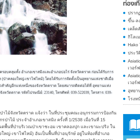
ท่องเที
ปรากฏ
ขึ้น-ล
เคล็ดล
กิโลเม
Hako 
ประวั
Asiati
เวอร์ฟ
ขตครอบคลุมทั้ง อำเภอเขาสมิงและอำเภอบ่อไร่ จังหวัดตราด ก่อนได้รับการ
Asiati
ง (ป่าคลองใหญ่-เขาไฟไหม้) โดยได้รับการจัดตั้งเป็นอุทยานแห่งชาติเมื่อ
เวอร์ฟ
ี่ยวสำคัญอีกแห่งหนึ่งของจังหวัดตราด โดยสมารถติดต่อได้ที่ อุทยานแห่ง
อุทยา
งหวัดตราด รหัสไปรษณีย์: 23140, โทรศัพท์: 039-522039, โทรสาร: 039-
โรงหน
าไม้จังหวัดตราด แจ้งว่า ในที่ประชุมคณะอนุกรรมการป้องกัน
ม้ ประจำอำเภอเขาสมิง ครั้งที่ 1/2538 เมื่อวันที่ 15
ดพื้นที่ป่าบริเวณป่าเขาชะอม เขาคลองปุก และเขามะปริง ใน
่-เขาไฟไหม้) อันเป็นพื้นที่ป่าอนุรักษ์ อยู่ในท้องที่อำเภอ