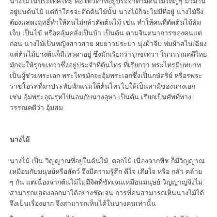
นางไม้ในประเทศไทย คือ เทวดาที่อยู่ประจำตามต้นไม้ใหญ่ๆ มีวิมาน
อยู่บนต้นไม้ แต่ถ้าใครจะตัดต้นไม้นั้น นางไม้ก็จะไม่มีที่อยู่ นางไม้จึง
ต้องแสดงฤทธิ์ทำให้คนไม่กล้าตัดต้นไม้ เช่น ทำให้คนที่ตัดต้นไม้ล้ม
เจ็บ เป็นไข้ หรือคลุ้มคลั่งเป็นบ้า เป็นต้น ตามจินตนาการของคนแต่
ก่อน นางไม้เป็นหญิงสาวสวย ผมยาวประบ่า นุ่งผ้าจีบ ห่มผ้าสไบเฉียง
แต่ต้นไม้บางต้นก็มีเทวดาอยู่ ซึ่งมักเรียกว่ารุกขเทวา ในวรรณคดีไทย
มักจะให้รุกขเทวาซึ่งอยู่ประจำที่ต้นไทร ที่เรียกว่า พระไทรมีบทบาท
เป็นผู้ช่วยพระเอก พระไทรมักจะอุ้มพระเอกซึ่งเป็นกษัตริย์ หรือรพระ
ราชโอรสที่มาประทับพักแรมใต้ต้นไทรไปให้เป็นสามีของนางเอก
เช่น อุ้มพระอุณรุทไปนอนกับนางอุษา เป็นต้น เรียกเป็นศัพท์ทาง
วรรณคดีว่า อุ้มสม
นางไม้
นางไม้ เป็น วิญญาณที่อยู่ในต้นไม้, ดอกไม้ เนื่องจากพืช ก็มีวิญญาณ
เหมือนกับมนุษย์หรือสัตว์ จึงมีความรู้สึก ดีใจ เสียใจ หรือ กลัว คล้าย
ๆ กัน แต่เนื่องจากต้นไม้ไม่มีจิตที่ชัดเจนเหมือนมนุษย์ วิญญาญจึงไม่
สามารถแสดงออกมาได้อย่างชัดเจน การที่คนสามารถเห็นนางไม้ได้
จึงเป็นเรื่องยาก จึงสามารถเห็นได้ในบางคนเท่านั้น