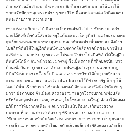
ตำบลสทิงหม้อ อำเภอเมืองสงขลา จัดขึ้นตามคำบนบานให้นางไม้
ช่วยขจัดปัญหาอุปสรรคต่าง ๆ ของชีวิตเมื่อสมประสงค์แล้วก็จะตอบ
สนองด้วยการแต่งงานด้วย
การแต่งงานกับนางไม้ มีความเป็นมาอย่างไรไม่แน่ชัดทราบแต่ว่า
นางไม้ที่เชื่อถือกันนี้สิงสถิตอยู่ในต้นมะม่วงใหญ่ที่บริเวณวัดมะม่วงหมู่
ศูนย์กลางทางศาสนาของชุมชน ต่อมาต้นมะม่วงนั้นตาย ลง จึงย้าย
ไปสถิตที่ต้นไม้ใหญ่อีกต้นหนึ่งนอกเขตวัดใกล้ตลาดนัดของชาวบ้าน
แต่ที่ดังกล่าวสกปรก รุกขเทวดาไม่ชอบ จึงย้ายไปสถิตที่ต้นไม้ใหญ่อีก
ต้นหนึ่งใกล้ ๆ กัน หน้าวัดมะม่วงหมู่ ซึ่งเป็นสถานที่สถิตปัจจุบัน ชาว
บ้านเชื่อกันว่า รุกขเทวดาดังกล่าวเป็นหญิงสาวรูปงามเคยปรากฏ
นิมิตให้เห็นหลายครั้ง ครั้นปี พ.ศ.2523 ชาวบ้านได้ปั้นรูปหญิงสาว
แต่งกายงามขนาดเท่าคนจริง เป็นรูปเคารพไว้ที่ศาลก่ออิฐเล็ก ๆ ใต้
โคนไม้นั้น เรียกกันว่า "เจ้าแม่ม่วงทอง" อีกกระแสหนึ่งมีเล่ากันต่อ ๆ
มาว่า มีธิดาของเจ้าเมืองนครศรีธรรมราชถูกโจรจับตัวมาเพื่อปล้น
ทรัพย์และถูกฆ่าตาย ศพถูกซ่อนอยู่ในโพรงมะม่วงใหญ่ ต่อมาได้แสดง
อภินิหารให้ปรากฏเนือง ๆ จนชาวบ้านนับถือและเกิดบวงสรวง
บนบานเพื่อความประสงค์ต่าง ๆ พิธีกรรมการบวงสรวงและการ
ใช้บน บางครอบครัวนับถือจริงจัง ฝากตัวและบุตรหลานเป็นลูกหลาน
ของเจ้าแม่ หากครอบครัวใดฝากตัวแล้วจะต้องทำพิธีแต่งงานกับเจ้า