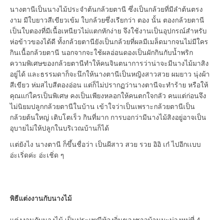
นางตานีเป็นนางไม้ประจำต้นกล้วยตานี ซึ่งเป็นกล้วยที่มีลำต้นตรง
งาม มีใบยาวสีเขียวเข้ม ใบกล้วยซึ่งเรียกว่า ตอง นั้น ตองกล้วยตานี
เป็นใบตองที่มีเนื้อเหนียวไม่แตกหักง่าย จึงใช้งานเป็นอุปกรณ์สำหรับ
ห่อข้าวของได้ดี ทั้งกล้วยตานียังเป็นกล้วยที่ผลมีเมล็ดมากจนไม่มีใคร
กินเนื้อกล้วยตานี นอกจากจะใช้ผลอ่อนดองเป็นผักกินกับน้ำพริก
ความพิเศษของกล้วยตานีทำให้คนจินตนาการว่าน่าจะมีนางไม้มาสิง
อยู่ได้ และธรรมดาก็จะนึกให้นางตานีเป็นหญิงสาวสวย ผมยาว นุ่งผ้า
สีเขียว ห่มสไบสีตองอ่อน แต่ก็ไม่ปรากฏว่านางตานีจะทำร้าย หรือให้
คุณแก่ใครเป็นพิเศษ คงเป็นเพียงหลอกให้คนตกใจกลัว คนแต่ก่อนจึง
ไม่นิยมปลูกกล้วยตานีในบ้าน เข้าใจว่าเป็นเพราะกล้วยตานีเป็น
กล้วยต้นใหญ่ เติบโตเร็ว กินที่มาก การบอกว่ามีนางไม้สิงอยู่อาจเป็น
อุบายไม่ให้ปลูกในบริเวณบ้านก็ได้
เเต่ยังไง นางตานี ก็ขึ้นชื่อว่า เป็นผีสาว สวย รวย อิอิ เก๋ ไปอีกเเบบ
อ่ะเริ่ดค่ะ อ่ะเชิ่ด ๆ
พิธีแต่งงานกับนางไม้
แต่งงานกับนางไม้ เป็นประเพณีท้องถิ่นของชาวบ้านมะม่วงหมู่ที่ 4