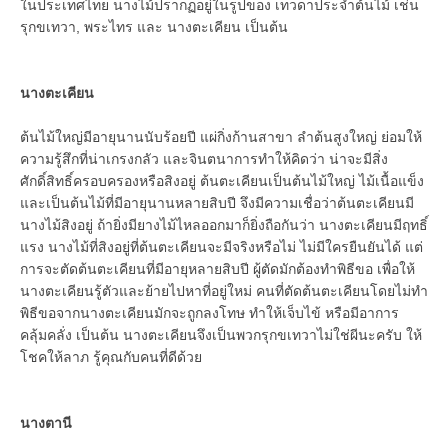
ในประเทศไทย นางไม้ปรากฏอยู่ในรูปของ เทวดาประจำต้นไม้ เช่น
รุกขเทวา, พระไทร และ นางตะเคียน เป็นต้น
นางตะเคียน
ต้นไม้ใหญ่มีอายุนานนับร้อยปี แผ่กิ่งก้านสาขา ลำต้นสูงใหญ่ ย่อมให้
ความรู้สึกที่น่าเกรงกลัว และจินตนาการทำให้คิดว่า น่าจะมีสิ่ง
ศักดิ์สิทธิ์ครอบครองหรือสิงอยู่ ต้นตะเคียนเป็นต้นไม้ใหญ่ ไม้เนื้อแข็ง
และเป็นต้นไม้ที่มีอายุนานหลายสิบปี จึงมีความเชื่อว่าต้นตะเคียนมี
นางไม้สิงอยู่ ถ้ายิ่งมียางไม้ไหลออกมาก็ยิ่งถือกันว่า นางตะเคียนมีฤทธิ์
แรง นางไม้ที่สิงอยู่ที่ต้นตะเคียนจะมีจริงหรือไม่ ไม่มีใครยืนยันได้ แต่
การจะตัดต้นตะเคียนที่มีอายุหลายสิบปี ผู้ตัดมักต้องทำพิธีขอ เพื่อให้
นางตะเคียนรู้ตัวและย้ายไปหาที่อยู่ใหม่ คนที่ตัดต้นตะเคียนโดยไม่ทำ
พิธีขอจากนางตะเคียนมักจะถูกลงโทษ ทำให้เจ็บไข้ หรือมีอาการ
คลุ้มคลั่ง เป็นต้น นางตะเคียนจึงเป็นพวกรุกขเทวาไม่ใช่ผีนะครับ ให้
โชคให้ลาภ รู้คุณกับคนที่ดีด้วย
นางตานี