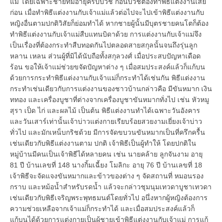
แม่ โดยเฉพาะชายที่มีอายุครบบวช ก่อนบวชต้องทำพิธีแต่งงานเสีย
ก่อน เมื่อทำพิธีแต่งงานกับเจ้าแม่แล้วต่อไปจะไปเข้าพิธีแต่งงานกับ
หญิงอื่นตามปกติวิสัยก็ย่อมทำได้ หากชายผู้นั้นมีบุตรชายคนโตก็ต้อง
ทำพิธีแต่งงานกับเจ้าแม่สืบแทนบิดาด้วย การแต่งงานกับเจ้าแม่จึง
เป็นเรื่องที่ต้องกระทำสืบทอดกันไปตลอดสายสกุลนั้นจนถึงรุ่นลูก
หลาน เหลน ส่วนผู้ที่มิได้นับถือทั้งสกุลวงศ์ เมื่อประสบปัญหาเดือด
ร้อน ขอให้เจ้าแม่ช่วยขจัดปัญหาต่าง ๆ เมื่อสมประสงค์แล้วก็แก้บน
ด้วยการกระทำพิธีแต่งงานกับเจ้าแม่ก็กระทำได้เช่นกัน พิธีแต่งงาน
กระทำเช่นเดียวกับการแต่งงานของชาวบ้านกล่าวคือ มีขันหมาก เงิน
ททอง และเครื่องบูชาที่ต่างจากเครื่องบูชาขันหมากทั่งไป เช่น หัวหมู
สุรา เป็ด ไก่ และผลไม้ เป็นต้น พิธีแต่งงานทำได้เฉพาะวันอังคาร
และวันเสาร์เท่านั้นเจ้าบ่าวแต่งกายเรียบร้อยสวยงามเยี่ยงเจ้าบ่าว
ทั่วไป และมักเหน็บกริชด้วย มีการจัดขบวนขันหมากเป็นที่ครึกครื้น
เช่นเดียวกับพิธีแต่งงานตาม ปกติ เจ้าพิธีเป็นผู้ทำให้ โดยปกติใน
หมู่บ้านมีคนเป็นเจ้าพิธีได้หลายคน เช่น นายคล้าย ลูกจันงาม อายุ
81 ปี บ้านเลขที่ 148 นางกิ้มเฉี้ยง โมลิกะ อายุ 76 ปี บ้านเลขที่ 18
เจ้าพิธีจะจัดแจงขันหมากและข้าวของต่าง ๆ จัดสถานที่ หมอนรอง
กราบ และหม้อน้ำสำหรับรดน้ำ แล้วจะกล่าวชุมนุมเทวดาบูชาเทวดา
เช่นเดียวกับพิธีเจริญพระพุทธมนต์โดยทั่วไป อนึ่งหากผู้หญิงต้องการ
ความช่วยเหลือจากเจ้าแม่ก็กระทำได้ และเมื่อสมประสงค์แล้วก็
แก้บนได้ด้วยการแต่งกายเป็นผู้ชายเข้าพิธีแต่งงานกับเจ้าแม่ การแก้