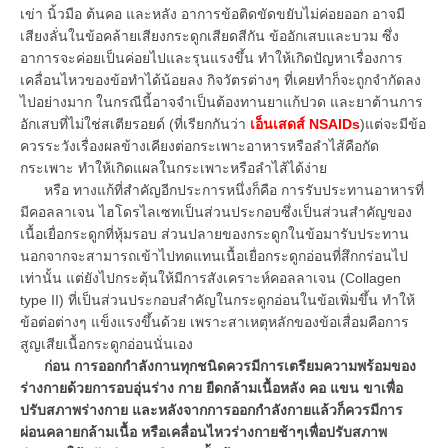
เข่า นิ้วมือ ต้นคอ และหลัง อาการข้อติดขัดขยับไม่ค่อยออก อาจมี
เสียงลั่นในข้อคล้ายเสียงกระดูกเสียดสีกัน ข้ออักเสบและบวม ซึ่ง
อาการจะค่อยเป็นค่อยไปและรุนแรงขึ้น ทำให้เกิดปัญหาเรื่องการ
เคลื่อนไหวของข้อทำได้น้อยลง กิจวัตรต่างๆ ที่เคยทำก็จะถูกจำกัดลง
ไปอย่างมาก ในกรณีนี้อาจจำเป็นต้องทานยาแก้ปวด และยาต้านการ
อักเสบที่ไม่ใช่สเตียรอยด์ (ที่เรียกกันว่า
เอ็นเสดส์ NSAIDs
)แต่จะมีข้อ
ควรระวังเรื่องผลข้างเคียงต่อกระเพาะอาหารหรือลำไส้คือกัด
กระเพาะ ทำให้เกิดแผลในกระเพาะหรือลำไส้ได้ง่าย
หรือ ทางแก้ที่สำคัญอีกประการหนึ่งก็คือ การรับประทานอาหารที่
มีคอลลาเจน ไฮโดรไลเซทเป็นส่วนประกอบซึ่งเป็นส่วนสำคัญของ
เนื้อเยื่อกระดูกที่หุ้มรอบ ส่วนปลายของกระดูกในข้อมารับประทาน
นอกจากจะสามารถเข้าไปทดแทนเนื้อเยื่อกระดูกอ่อนที่สึกกร่อนไป
เท่านั้น แต่ยังไปกระตุ้นให้มีการสังเคราะห์คอลลาเจน (Collagen
type II) ที่เป็นส่วนประกอบสำคัญในกระดูกอ่อนในข้อเพิ่มขึ้น ทำให้
ข้อต่อต่างๆ แข็งแรงขึ้นด้วย เพราะสาเหตุหลักของข้อเสื่อมคือการ
สูญเสียเนื้อกระดูกอ่อนนั่นเอง
ก่อน การออกกำลังกานทุกชนิดควรมีการเตรียมความพร้อมของ
ร่างกายด้วยการอบอุ่นร่าง กาย ยืดกล้ามเนื้อหลัง คอ แขน ขาเพื่อ
ปรับสภาพร่างกาย และหลังจากการออกกำลังกายแล้วก็ควรมีการ
ผ่อนคลายกล้ามเนื้อ หรือเคลื่อนไหวร่างกายช้าๆเพื่อปรับสภาพ