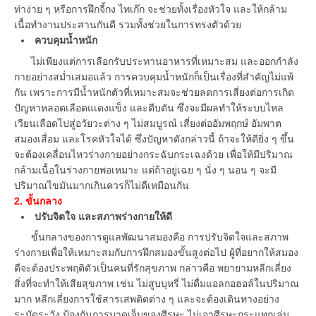
ท่าง่าย ๆ หรือการฝึกจี้กง ไทเก๊ก จะช่วยทั้งเรื่องหัวใจ และให้กล้าม
เนื้อทำงานประสานกันดี รวมทั้งช่วยในการทรงตัวด้วย
ควบคุมน้ำหนัก
ไม่เพียงแต่การเลือกรับประทานอาหารที่เหมาะสม และออกกำลัง
กายอย่างสม่ำเสมอแล้ว การควบคุมน้ำหนักก็เป็นเรื่องที่สำคัญไม่แพ้
กัน เพราะการมีน้ำหนักตัวที่เหมาะสมจะช่วยลดการเสี่ยงต่อการเกิด
ปัญหาหลอดเลือดแเดงแข็ง และตีบตัน ซึ่งจะมีผลทำให้ระบบไหล
เวียนเลือดไปสู่อวัยวะต่าง ๆ ไม่สมบูรณ์ เสี่ยงต่ออัมพฤกษ์ อัมพาต
สมองเสื่อม และโรคหัวใจได้ ซึ่งปัญหาดังกล่าวนี้ ถ้าจะให้ดียิ่ง ๆ ขึ้น
จะต้องเคลื่อนไหวร่างกายอย่างกระฉับกระเฉงด้วย เพื่อให้มีปริมาณ
กล้ามเนื้อในร่างกายพอเหมาะ แต่ถ้าอยู่เฉย ๆ นั่ง ๆ นอน ๆ จะมี
ปริมาณไขมันมากเกินควรก็ไม่ดีเหมือนกัน
2. ขั้นกลาง
ปรับจิตใจ และสภาพร่างกายให้ดี
ขั้นกลางของการดูแลพัฒนาสมองคือ การปรับจิตใจและสภาพ
ร่างกายเพื่อให้เหมาะสมกับการฝึกสมองขั้นสูงต่อไป ผู้ที่อยากให้สมอง
ดีจะต้องประพฤติตัวเป็นคนที่รักสุขภาพ กล่าวคือ พยายามหลีกเลี่ยง
สิ่งที่จะทำให้เสียสุขภาพ เช่น ไม่สูบบุหรี่ ไม่ดื่มแอลกอฮอล์ในปริมาณ
มาก หลีกเลี่ยงการใช้สารเสพติตต่าง ๆ และจะต้องเดินทางอย่าง
ระมัดระวัง ป้องกันการบาดเจ็บของศีรษะ ไม่เอาศีรษะกระแทกเล่น