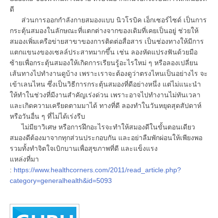
ดี
ส่วนการออกกำลังกายสมองแบบ นิวโรบิค เอ็กเซอร์ไซด์ เป็นการ
กระตุ้นสมองในลักษณะที่แตกต่างจากของเดิมที่เคยเป็นอยู่ ช่วยให้
สมองเพิ่มเครือข่ายสาขาของการติดต่อสื่อสาร เป็นช่องทางให้มีการ
แตกแขนงของเซลล์ประสาทมากขึ้น เช่น ลองหัดแปรงฟันด้วยมือ
ซ้ายเพื่อกระตุ้นสมองให้เกิดการเรียนรู้อะไรใหม่ ๆ หรือลองเปลี่ยน
เส้นทางไปทำงานดูบ้าง เพราะเราจะต้องดูว่าตรงไหนเป็นอย่างไร จะ
เข้าเลนไหน ซึ่งเป็นวิธีการกระตุ้นสมองที่ดีอย่างหนึ่ง แต่ไม่แนะนำ
ให้ทำในช่วงที่มีงานสำคัญเร่งด่วน เพราะอาจไปทำงานไม่ทันเวลา
และเกิดความเครียดตามมาได้ ทางที่ดี ลองทำในวันหยุดสุดสัปดาห์
หรือวันอื่น ๆ ที่ไม่ได้เร่งรีบ
ไม่มียาวิเศษ หรือการฝึกอะไรจะทำให้สมองดีในขั้นตอนเดียว
สมองดีต้องมาจากทุกส่วนประกอบกัน และอย่าลืมพักผ่อนให้เพียงพอ
รวมทั้งทำจิตใจเบิกบานเพื่อสุขภาพที่ดี และแข็งแรง
แหล่งที่มา
:
https://www.healthcorners.com/2011/read_article.php?
category=generalhealth&id=5093