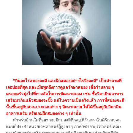
"กินอะไรสมองจะดี และฝึกสมองอย่างไรจึงจะดี" เป็นคำถามที่
เจอบ่อยที่สุด และเมื่อพูดถึงการดูแลรักษาสมอง เชื่อว่าหลาย ๆ
ครอบครัวมุ่งไปที่ทางลัดในการพัฒนาสมอง เช่น ซื้อวิตามิน/อาหาร
เสริมมากินแล้วสมองจะปิ๊ง แต่ในความเป็นจริงแล้ว การที่สมองจะดี
นั้นขึ้นอยู่กับส่วนประกอบต่าง ๆ อีกมากมาย ไม่ได้ขึ้นอยู่กับวิตามิน
อาหารเสริม หรือเกมฝึกสมองต่าง ๆ เท่านั้น
สำหรับบ้านใดที่อยากจะมีสมองที่ดี พญ.สิรินทร ฉันศิริกาญจน
แพทย์ประจำหน่วยเวชศาสตร์ผู้สูงอายุ ภาควิชาอายุรศาสตร์ คณะ
แพทย์ศาสตร์จากโรงพยาบาลรามาธิบดี มหาวิทยาลัยมหิดลมีคำ