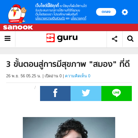
เว็บไซต์นี้ใช้คุกกี้
เราใช้คุกกี้เพื่อให้ท่านได้
รับประสบการณ์การใช้งานที่ดีที่สุดบน
ตกลง
เว็บไซต์ของเรา โปรดศึกษาเพิ่มเติมที่
นโยบายความเป็นส่วนตัว
และ
นโยบายคุกกี้
3 ขั้นตอนสู่การมีสุขภาพ "สมอง" ที่ดี
26 พ.ย. 56 05.25 น.
|
เปิดอ่าน
0
|
ความคิดเห็น 0