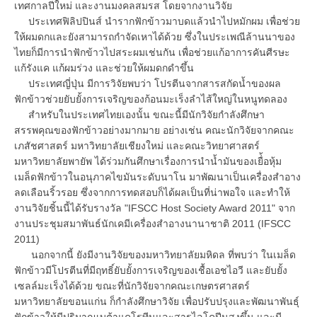
เทศกาลปีใหม่ และงานมงคลสมรส โดยจากงานวิจัย
ประเทศฟิลิปปินส์ นำรากฟักข้าวมาบดแล้วนำไปหมักผม เพื่อช่วย
ให้ผมดกและยังสามารถกำจัดเหาได้ด้วย ซึ่งในประเพณีล้านนาของ
ไทยก็มีการนำฟักข้าวไปสระผมเช่นกัน เพื่อช่วยแก้อาการคันศีรษะ
แก้รังแค แก้ผมร่วง และช่วยให้ผมดกดำขึ้น
ประเทศญี่ปุ่น มีการวิจัยพบว่า โปรตีนจากสารสกัดน้ำของผล
ฟักข้าวช่วยยับยั้งการเจริญของก้อนมะเร็งลำไส้ใหญ่ในหนูทดลอง
สำหรับในประเทศไทยเองนั้น ขณะนี้มีนักวิจัยกำลังศึกษา
สรรพคุณของฟักข้าวอย่างมากมาย อย่างเช่น คณะนักวิจัยจากคณะ
เภสัชศาสตร์ มหาวิทยาลัยเชียงใหม่ และคณะวิทยาศาสตร์
มหาวิทยาลัยพายัพ ได้ร่วมกันศึกษาเรื่องการนำน้ำมันของเยื่้อหุ้ม
เมล็ดฟักข้าวในอนุภาคไขมันระดับนาโน มาพัฒนาเป็นเครื่องสำอาง
ลดเลือนริ้วรอย ซึ่งจากการทดสอบก็ได้ผลเป็นที่น่าพอใจ และทำให้
งานวิจัยชิ้นนี้ได้รับรางวัล "IFSCC Host Society Award 2011" จาก
งานประชุมสมาพันธ์นักเคมีเครื่องสำอางนานาชาติ 2011 (IFSCC
2011)
นอกจากนี้ ยังมีงานวิจัยของมหาวิทยาลัยมหิดล ที่พบว่า ในเมล็ด
ฟักข้าวมีโปรตีนที่มีฤทธิ์ยับยั้งการเจริญของเชื้อเอชไอวี และยับยั้ง
เซลล์มะเร็งได้ด้วย ขณะที่นักวิจัยจากคณะเกษตรศาสตร์
มหาวิทยาลัยขอนแก่น ก็กำลังศึกษาวิจัย เพื่อปรับปรุงและพัฒนาพันธุ์
ฟักข้าวให้มีปริมาณเบต้าแคโรทีนและสารไลโคปีนสูงขึ้น และมี