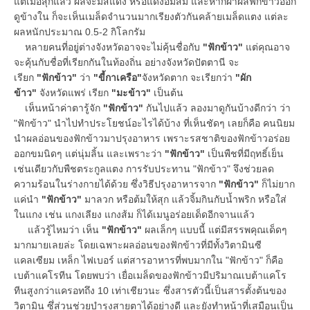
แต่เมื่อสุกแล้ว ผลจะมีสีแดง หรือแดงอมส้ม และหากผ่าผลฟักข้าวออก
ดูข้างใน ก็จะเห็นเมล็ดจำนวนมากเรียงตัวกันคล้ายเมล็ดแตง แต่ละ
ผลหนักประมาณ 0.5-2 กิโลกรัม
หลายคนที่อยู่ต่างจังหวัดอาจจะไม่คุ้นชื่อกับ
"ฟักข้าว"
แต่คุณอาจ
จะคุ้นกับชื่อที่เรียกกันในท้องถิ่น อย่างจังหวัดปัตตานี จะ
เรียก
"ฟักข้าว"
ว่า
"ขี้กาเครือ"
จังหวัดตาก จะเรียกว่า
"ผัก
ข้าว"
จังหวัดแพร่ เรียก
"มะข้าว"
เป็นต้น
เห็นหน้าค่าตารู้จัก
"ฟักข้าว"
กันไปแล้ว ลองมาดูกันบ้างดีกว่า ว่า
"ฟักข้าว" นำไปทำประโยชน์อะไรได้บ้าง ที่เห็นชัดๆ เลยก็คือ คนนิยม
นำผลอ่อนของฟักข้าวมาปรุงอาหาร เพราะรสชาติของฟักข้าวอร่อย
ออกขมนิดๆ แต่นุ่มลิ้น และเพราะว่า
"ฟักข้าว"
เป็นพืชที่มีฤทธิ์เย็น
เช่นเดียวกับพืชตระกูลแตง การรับประทาน "ฟักข้าว" จึงช่วยลด
ความร้อนในร่างกายได้ด้วย ซึ่งวิธีปรุงอาหารจาก
"ฟักข้าว"
ก็ไม่ยาก
แค่นำ
"ฟักข้าว"
มาลวก หรือต้มให้สุก แล้วจิ้มกินกับน้ำพริก หรือใส่
ในแกง เช่น แกงเลียง แกงส้ม ก็ได้เมนูอร่อยเด็ดอีกจานแล้ว
แล้วรู้ไหมว่า เห็น
"ฟักข้าว"
ผลเล็กๆ แบบนี้ แต่มีสรรพคุณเด็ดๆ
มากมายเลยล่ะ โดยเฉพาะผลอ่อนของฟักข้าวที่มีทั้งวิตามินซี
แคลเซียม เหล็ก ไฟเบอร์ แต่สารอาหารที่พบมากใน "ฟักข้าว" ก็คือ
เบต้าแคโรทีน โดยพบว่า เยื่อเมล็ดของฟักข้าวมีปริมาณเบต้าแคโร
ทีนสูงกว่าแครอทถึง 10 เท่าเชียวนะ ซึ่งสารตัวนี้เป็นสารตั้งต้นของ
วิตามิน ซึ่ส่วนช่วยบำรุงสายตาได้อย่างดี และยังทำหน้าที่เสมือนเป็น