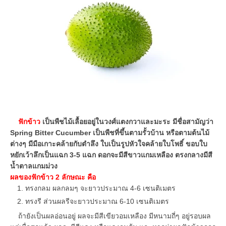
ฟักข้าว
เป็นพืชไม้เลื้อยอยู่ในวงศ์แตงกวาและมะระ มีชื่อสามัญว่า
Spring Bitter Cucumber เป็นพืชที่ขึ้นตามรั้วบ้าน หรือตามต้นไม้
ต่างๆ มีมือเกาะคล้ายกับตำลึง ใบเป็นรูปหัวใจคล้ายใบโพธิ์ ขอบใบ
หยักเว้าลึกเป็นแฉก 3-5 แฉก ดอกจะมีสีขาวแกมเหลือง ตรงกลางมีสี
น้ำตาลแกมม่วง
ผลของฟักข้าว 2 ลักษณะ คือ
ทรงกลม ผลกลมๆ จะยาวประมาณ 4-6 เซนติเมตร
ทรงรี ส่วนผลรีจะยาวประมาณ 6-10 เซนติเมตร
ถ้ายังเป็นผลอ่อนอยู่ ผลจะมีสีเขียวอมเหลือง มีหนามถี่ๆ อยู่รอบผล