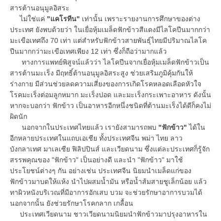
สารต้านอนุมูลอิสระ
ไม่ใช่แค่
"แคโรทีน"
เท่านั้น เพราะรายงานการศึกษาของต่าง
ประเทศ ยังพบด้วยว่า ในเยื่อหุ้มเมล็ดฟักข้าวสีแดงมีไลโคปีนมากกว่า
มะเขือเทศถึง 70 เท่า แต่สำหรับฟักข้าวสายพันธุ์ไทยมีปริมาณไลโค
ปีนมากกว่ามะเขือเทศเพียง 12 เท่า ซึ่งก็ถือว่ามากแล้ว
ทางการแพทย์พิสูจน์แล้วว่า ไลโคปีนจากเยื่อหุ้มเมล็ดฟักข้าวเป็น
สารต้านมะเร็ง มีฤทธิ์ต้านอนุมูลอิสระสูง ช่วยเสริมภูมิคุ้มกันให้
ร่างกาย มีส่วนช่วยลดความเสี่ยงของการเกิดโรคหลอดเลือดหัวใจ
โรคมะเร็งต่อมลูกหมาก มะเร็งปอด และมะเร็งกระเพาะอาหาร ดังนั้น
หากจะบอกว่า ฟักข้าว เป็นอาหารอีกหนึ่งชนิดที่ต้านมะเร็งได้ดีก็คงไม่
ผิดนัก
นอกจากในประเทศไทยแล้ว เรายังสามารถพบ
"ฟักข้าว"
ได้ใน
อีกหลายประเทศในแถบเอเชีย ทั้งประเทศจีน พม่า ไทย ลาว
บังกลาเทศ มาเลเซีย ฟิลิปปินส์ และเวียดนาม ซึ่งแต่ละประเทศก็รู้จัก
สรรพคุณของ "ฟักข้าว" เป็นอย่างดี และนำ "ฟักข้าว" มาใช้
ประโยชน์ต่างๆ กัน อย่างเช่น ประเทศจีน นิยมนำเมล็ดแก่ของ
ฟักข้าวมาบดให้แห้ง นำไปผสมน้ำมัน หรือน้ำส้มสายชูเล็กน้อย แล้ว
ทาผิวหนังบริเวณที่มีอาการอักเสบ บวม จะช่วยรักษาอาการบวมได้
นอกจากนั้น ยังช่วยรักษาโรคกลาก เกลื้อน
ประเทศเวียดนาม ชาวเวียดนามนิยมนำฟักข้าวมาปรุงอาหารใน