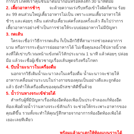
การบริโภคที่เราคุ้นชินมาดื่มน้ำก่อนหรือหลังสัก 30 นาทีดีมั้ย
2. เคี้ยวอาหารช้าๆ
จะด้วยความเร่งรีบหรือเข้าใจผิดก็ตาม ร้อย
ละ 99 คนส่วนใหญ่เคี้ยวอาหารไม่เป็น เพราะแทนเคี้ยวอาหารให้
ช้าๆ และค่อยๆ กลืน แต่กลับเคี้ยวแค่ครั้งสองครั้งแล้ว ลืมไปว่าการ
เคี้ยวอาหารอย่างช้าเป็นการช่วยให้ระบบย่อยอาหารไม่มีปัญหา
3. กดเส้น
ใครจะเชื่อว่าวิธีการกดเส้น ก็เป็นอีกวิธีที่สามารถช่วยลดอาการ
บวม หรือการกระตุ้นการย่อยอาหารได้ ไม่เชื่อคุณลองใช้ปลายนิ้วกด
ลงที่ใต้เข่าบริเวณหน้าแข้งกดไว้สักประมาณ 1 นาที แล้วค่อยๆ ปล่อย
มือ แล้วจะเชื่อผู้เชี่ยวชาญเรื่องเส้นพูดจริงหรือโกหก
4. บีบน้ำมะนาวในเครื่องดื่ม
นอกจากวิธีเติมน้ำมะนาวลงในเครื่องดื่ม น้ำมะนาวจะช่วยให้
อาหารเคลื่อนผ่านระบบในร่างกายของคุณเป็นอย่างดีและถูกต้อง
แล้ว ยังทำให้เครื่องดื่มของคุณมีรสชาติดีขึ้นด้วย
5. น้ำว่านหางจระเข้ช่วยได้
สำหรับผู้ที่มีปัญหาเรื่องท้องอืดท้องเฟ้อเป็นประจำลองแก้ท้องอืด
ท้องเฟ้อด้วยน้ำว่านหางจระเข้สักแก้ว จะช่วยให้กระเพาะอาหารของ
คุณดีขึ้น รวมทั้งจะทำให้คุณรู้สึกหายจากอาการท้องอืดท้องเฟ้อได้
เยอะเลยทีเดียว
พร้อมแล้วมาเสกให้ท้องแบนราบได้