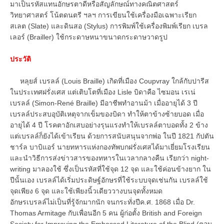
มาเป็นรหัสแทนอักษรตาดีหรือสัญลักษณ์ทางคณิตศาสตร์
วิทยาศาสตร์ โน้ตดนตรี ฯลฯ การเขียนใช้เครื่องมือเฉพาะเรียก
สเลต (Slate) และดินสอ (Stylus) การพิมพ์ใช้เครื่องพิมพ์เรียก เบรล
เลอร์ (Brailler) ใช้กระดาษหนาขนาดกระดาษวาดรูป
ประวัติ
หลุยส์ เบรลล์ (Louis Braille) เกิดที่เมือง Coupvray ใกล้กับปารีส
ในประเทศฝรั่งเศส แต่เติบโตที่เมือง Lisle บิดาคือ ไซมอน เรเน่
เบรลล์ (Simon-René Braille) มีอาชีพทำอานม้า เมื่ออายุได้ 3 ปี
เบรลล์ประสบอุบัติเหตุจากเข็มของบิดา ทำให้ตาข้างซ้ายบอด เมื่อ
อายุได้ 4 ปี โรคตาอักเสบอย่างรุนแรงทำให้เบรลล์ตาบอดทั้ง 2 ข้าง
แต่เบรลล์ก็ยังได้เข้าเรียน ด้วยการสนับสนุนจากพ่อ ในปี 1821 กัปตัน
ชาร์ล บาบิแอร์ นายทหารแห่งกองทัพบกฝรั่งเศสได้มาเยี่ยมโรงเรียน
และนำวิธีการส่งข่าวสารของทหารในเวลากลางคืน เรียกว่า night-
writing มาลองใช้ ซึ่งเป็นรหัสที่ใช้จุด 12 จุด และใช้ค่อนข้างยาก ใน
ปีนั้นเอง เบรลล์ได้เริ่มประดิษฐ์อักษรที่ใช้ระบบจุดเช่นกัน เบรลล์ใช้
จุดเพียง 6 จุด และใช้เพียงนิ้วเดียววางบนจุดทั้งหมด
อักษรเบรลล์ไม่เป็นที่รู้จักมากนัก จนกระทั่งปีค.ศ. 1868 เมื่อ Dr.
Thomas Armitage กับเพื่อนอีก 5 คน ผู้ก่อตั้ง British and Foreign
Society for Improving the Embossed Literature of the Blind (ตอน