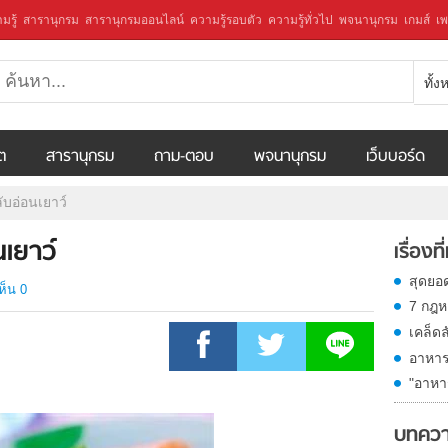
มรู้
สารานุกรม
สารานุกรมออนไลน์
ความรู้รอบตัว
ความรู้ทั่วไป
พจนานุกรม
เกมส์
เพ
ทั้
ีต
สารานุกรม
ถาม-ตอบ
พจนานุกรม
เว็บบอร์ด
บอ่อนเยาว์
เยาว์
เรื่องที
สุดยอ
ห็น 0
7 กฎห
เคล็ดล
อาหาร 
"อาหาร
บทควา