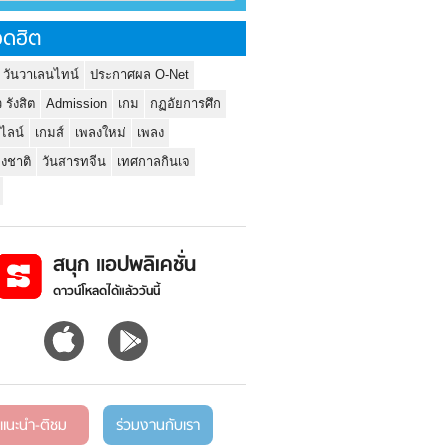
ดฮิต
 วันวาเลนไทน์
ประกาศผล O-Net
ว รังสิต
Admission
เกม
กฏอัยการศึก
นไลน์
เกมส์
เพลงใหม่
เพลง
่งชาติ
วันสารทจีน
เทศกาลกินเจ
สนุก แอปพลิเคชั่น
ดาวน์โหลดได้แล้ววันนี้
แนะนำ-ติชม
ร่วมงานกับเรา