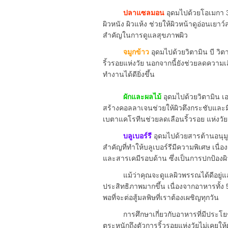
ปลาแซลมอน
อุดมไปด้วยโอเมกา 3
ผิวหนัง ผิวแห้ง ช่วยให้ผิวหน้าดูอ่อน
สำคัญในการดูแลสุขภาพผิว
จมูกข้าว
อุดมไปด้วยวิตามิน บี วิตา
ริ้วรอยแห่งวัย นอกจากนี้ยังช่วยลดความเส
ทำงานได้ดียิ่งขึ้น
ผักและผลไม้
อุดมไปด้วยวิตามิน เอ
สร้างคอลลาเจนช่วยให้ผิวตึงกระชับและ
เบตาแคโรทีนช่วยลดเลือนริ้วรอย แห่งวัย 
บลูเบอร์รี
อุดมไปด้วยสารต้านอนุมู
สำคัญที่ทำให้บลูเบอร์รีมีความพิเศษ เนื
และสารเคมีรอบด้าน ซึ่งเป็นการปกป้อ
แม้ว่าคุณจะดูแลผิวพรรณได้ดีอยู่แล้ว 
ประสิทธิภาพมากขึ้น เนื่องจากอาหารทั้ง
พอที่จะต่อสู้มลพิษที่เราต้องเผชิญทุกวัน
การศึกษาเกี่ยวกับอาหารที่มีประโยชน์
ตระหนักถึงตัวการริ้วรอยแห่งวัยไม่เคยให