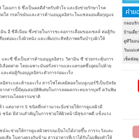
 โอเมกา 6 ซึ่งเป็นผลดีสำหรับหัวใจ และยังช่วยรักษาโรค
คำยอ
เยาว์สดใส กรดไขมันและสารต้านอนุมูลอิสระในแซลมอนคือกุญแจ
กลอนรัก
มิน อี ซีลีเนียม ซึ่งช่วยในการชะลอการเสื่อมของเซลล์ ต่อสู้กับ
บ้านเดี่ย
ี่ยงต่อมะเร็งผิวหนัง และเพิ่มประสิทธิภาพครีมบำรุงผิวให้
ดูทีวีออ
วันแม่แห
 และซี ซึ่งเป็นสารต้านอนุมูลอิสระ วิตามิน ซี ช่วยกระตุ้นการ
เช็คพัสดุ
มีเลือดฝาด โดยเฉพาะมันฝรั่งหวานและแครอตซึ่งอุดมไปด้วย
และต่อสู้กับอนุมูลอิสระตัวการก่อมะเร็ง
ลอิสระและต้านมะเร็ง สารไฟโตเคมิคอลในบลูเบอร์รีเป็นปัจจัย
่องจากสารนี้มีคุณสมบัติพิเศษในการลดผลกระทบจากบุหรี่ ควันพิษ
งผิวพรรณโดยธรรมชาติ
แต่อาหาร 5 ชนิดที่กล่าวมาจะยิ่งช่วยให้การดูแลผิวมี
 5 ชนิด มีส่วนสำคัญในการช่วยให้ผิวหน้ามีสุขภาพดี แข็งแรง
จะช่วยให้การดูแลผิวพรรณเป็นไปได้ง่ายขึ้น การระวังและ
้ผลเสีย ในทางตรงกันข้าม สารอาหารที่เราได้รับไม่เพียงทำให้