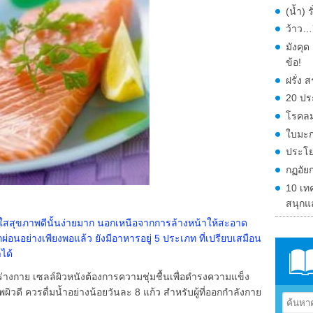
(น้ำ) 
ว้าว…ก
มังคุ
ข้อ!
ฝรั่ง
20 ปร
โรคลม
ใบมะก
ประโย
กฏอัย
10 เท
สนุกแ
ใสสุขภาพดีนั้นง่ายมาก นอกเหนือจากการล้างหน้าให้สะอาด
กผ่อนอย่างเพียงพอแล้ว ยังมีอาหารอยู่ 5 ประเภท ที่เปรียบเสมือน
ได้
้ร่างกาย เซลล์ผิวหนังต้องการความชุ่มชื้นเพื่อดำรงความแข็ง
ิวดี ควรดื่มน้ำอย่างน้อยวันละ 8 แก้ว สำหรับผู้ที่ออกกำลังกาย