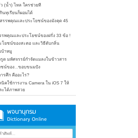
รั่ว (น้ำ) ไหล ใครช่วยที
ินทุเรียนก็ผอมได้
ด สรรพคุณและประโยชน์ของมังคุด 45
 สรรพคุณและประโยชน์ของฝรั่ง 33 ข้อ !
ะโยชน์ของสะตอ และวิธีดับกลิ่น
บ้าหมู
รูด มหัศจรรย์กำจัดแมลงในข้าวสาร
ชน์ของ...ขอบขนมปัง
การศึก คืออะไร?
คนิคใช้การงาน Camera ใน iOS 7 ให้
ละได้ภาพสวย
พจนานุกรม
Dictionary Online