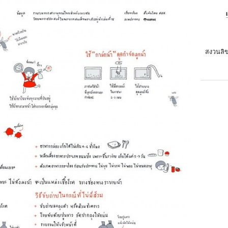
สงวนลิข