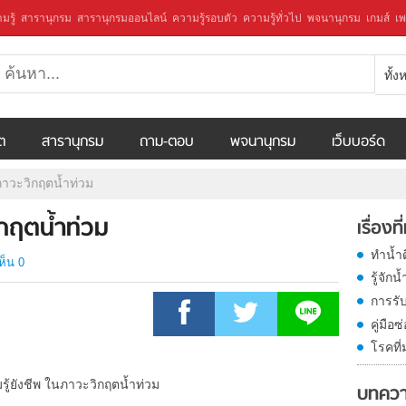
มรู้
สารานุกรม
สารานุกรมออนไลน์
ความรู้รอบตัว
ความรู้ทั่วไป
พจนานุกรม
เกมส์
เพ
ทั้
ีต
สารานุกรม
ถาม-ตอบ
พจนานุกรม
เว็บบอร์ด
ภาวะวิกฤตน้ำท่วม
ิกฤตน้ำท่วม
เรื่องที
ทำน้ำ
ห็น 0
รู้จักน
การรับ
คู่มือ
โรคที่
บทควา