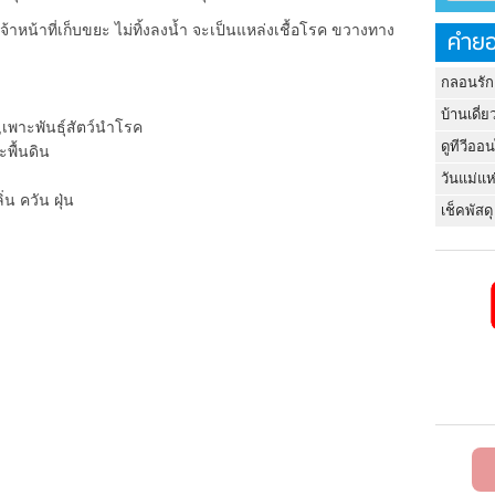
้าหน้าที่เก็บขยะ ไม่ทิ้งลงน้ำ จะเป็นแหล่งเชื้อโรค ขวางทาง
คำยอ
กลอนรัก
บ้านเดี่ย
,เพาะพันธุ์สัตว์นำโรค
ดูทีวีออ
ะพื้นดิน
วันแม่แห
น ควัน ฝุ่น
เช็คพัสดุ