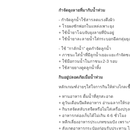
กำจัดยุงลายที่มากับน้ำท่วม
- กำจัดลูกน้ำใช้สารลดแรงตึงผิว
+ โรยผงซักฟอกในแหล่งเพาะยุง
+ ใช้น้ำยาโฉบจับยุงลายที่บินอยู่
+ ใช้น้ำยาละลายน้ำใส่กระบอกฉีดกลุ่มยุ
- ใช้ "กาลักน้ำ" ดูดกำจัดลูกน้ำ
+ ภาชนะใส่น้ำที่มีลูกน้ำเยอะแยะกำจัดซ
+ ใช้มือกวนน้ำในภาชนะ2-3 รอบ
+ ใช้สายยางดูดลูกน้ำทิ้ง
กินอยู่ปลอดภัยเมื่อน้ำท่วม
หลักเกณฑ์ง่ายๆใส่ใจการกินให้ห่างไกลเช
+ ทานอาหาร ดื่มน้ำที่สุกสะอาด
+ ดูวันเดือนปีผลิตอาหาร อ่านฉลากให้ร
+ กินรสจัดสลับรสจืดหรือไม่ใส่เครื่องปร
+ อาหารกล่องเก็บได้ไม่เกิน 4-6 ชั่วโมง
+ หลีกเลี่ยงอาหารประเภทขนมปัง เพราะขึ้
+ สังเกตอาหารกระป๋องก่อนรับประทาน ไม