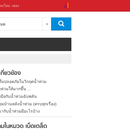
ลงใหม่
เพลง
งหมด
่เกี่ยวข้อง
ดื่มปลอดภัยในวิกฤตน้ำท่วม
้ำท่วมให้มากขึ้น ...
มือกับน้ำท่วมฉับพลัน
ซ่อมบ้านหลังน้ำท่วม (ครบทุกเรื่อง)
มากับน้ำท่วมมีอะไรบ้าง
มในหมวด เบ็ดเตล็ด