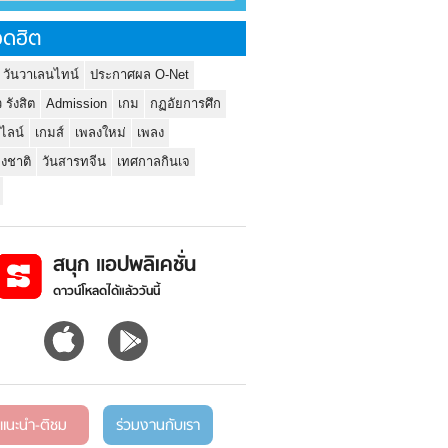
ดฮิต
 วันวาเลนไทน์
ประกาศผล O-Net
ว รังสิต
Admission
เกม
กฏอัยการศึก
นไลน์
เกมส์
เพลงใหม่
เพลง
่งชาติ
วันสารทจีน
เทศกาลกินเจ
สนุก แอปพลิเคชั่น
ดาวน์โหลดได้แล้ววันนี้
แนะนำ-ติชม
ร่วมงานกับเรา