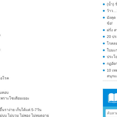
(น้ำ) 
ว้าว…ก
มังคุ
ข้อ!
ฝรั่ง
ง
20 ปร
โรคลม
ะ
ใบมะก
ประโย
กฏอัย
10 เท
สนุกแ
ื้อโรค
อบคอบ
ุงเพราะโซเดียมเยอะ
นราง่าย เก็บได้แค่ 5-7วัน
่บุบ ไม่บวม ไม่พอง ไม่หมดอายุ