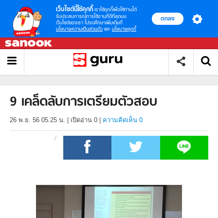
เว็บไซต์นี้ใช้คุกกี้
เราใช้คุกกี้เพื่อให้ท่านได้
รับประสบการณ์การใช้งานที่ดีที่สุดบน
ตกลง
เว็บไซต์ของเรา โปรดศึกษาเพิ่มเติมที่
นโยบายความเป็นส่วนตัว
และ
นโยบายคุกกี้
9 เคล็ดลับการเตรียมตัวสอบ
26 พ.ย. 56 05.25 น.
|
เปิดอ่าน
0
|
ความคิดเห็น 0