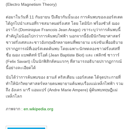
(Electro Magnetism Theory)
ต่อมาในวันที่ 11 กันยายน ปีเดียวกันนั้นเอง การค้นพบของเออร์สเตด
ได้ถูกไปนำเสนอที่ราชสมาคมฝรั่งเศส โดย โดมินิก ฟร็องซัวส์ ฌอง
อราโก (Dominiqiue Francois Jean Arago) เขาระบุว่าการค้นพบนี้
สำคัญไม่น้อยไปกว่าการค้นพบไฟฟ้า นอกจากนี้ยังมีนักวิทยาศาสตร์
ชาวฝรั่งเศสและชาวอังกฤษอีกหลายคนที่พยายาม แข่งขันเพื่ออธิบาย
ปรากฏการณ์ที่เออร์สเตดค้นพบ โดยเฉพาะนักทดลองชาวฝรั่งเศสที่
ชื่อ ฌอง แบพติสท์ บิโอต์ (Jean Baptiste Biot) และ เฟลิกซ์ ซาวาร์
(Felix Savart) เป็นนักฟิสิกส์คนแรกๆ ที่สามารถอธิบายปรากฏการณ์
นี้อย่างละเอียดได้
นับได้ว่าการค้นพบของ ฮานส์ คริสเตียน เออร์สเตด ได้จุดประกายที่
ทำให้นักวิทยาศาสตร์หลายคนพยายามค้นพบเรื่องแม่เหล็กไฟฟ้า รวม
ถึง อังเดร มารี แอมแปร์ (Andre Marie Ampere) ผู้ค้นพบทฤษฎีแม่
เหล็กโลก
ภาพจาก :
en.wikipedia.org