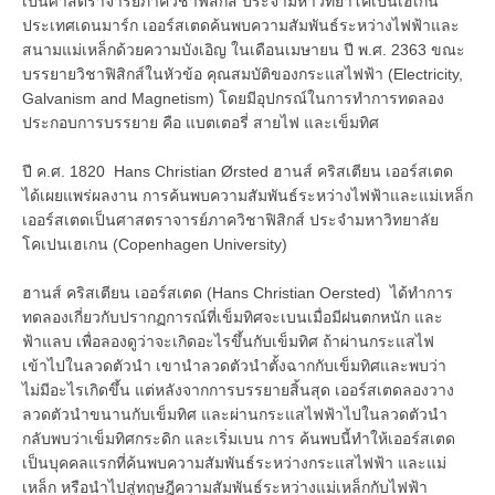
เป็นศาสตราจารย์ภาควิชาฟิสิกส์ ประจำมหาวิทยาโคเปนเฮเกน
ประเทศเดนมาร์ก เออร์สเตดค้นพบความสัมพันธ์ระหว่างไฟฟ้าและ
สนามแม่เหล็กด้วยความบังเอิญ ในเดือนเมษายน ปี พ.ศ. 2363 ขณะ
บรรยายวิชาฟิสิกส์ในหัวข้อ คุณสมบัติของกระแสไฟฟ้า (Electricity,
Galvanism and Magnetism) โดยมีอุปกรณ์ในการทำการทดลอง
ประกอบการบรรยาย คือ แบตเตอรี่ สายไฟ และเข็มทิศ
ปี ค.ศ. 1820 Hans Christian Ørsted ฮานส์ คริสเตียน เออร์สเตด
ได้เผยแพร่ผลงาน การค้นพบความสัมพันธ์ระหว่างไฟฟ้าและแม่เหล็ก
เออร์สเตดเป็นศาสตราจารย์ภาควิชาฟิสิกส์ ประจำมหาวิทยาลัย
โคเปนเฮเกน (Copenhagen University)
ฮานส์ คริสเตียน เออร์สเตด (Hans Christian Oersted) ได้ทำการ
ทดลองเกี่ยวกับปรากฏการณ์ที่เข็มทิศจะเบนเมื่อมีฝนตกหนัก และ
ฟ้าแลบ เพื่อลองดูว่าจะเกิดอะไรขึ้นกับเข็มทิศ ถ้าผ่านกระแสไฟ
เข้าไปในลวดตัวนำ เขานำลวดตัวนำตั้งฉากกับเข็มทิศและพบว่า
ไม่มีอะไรเกิดขึ้น แต่หลังจากการบรรยายสิ้นสุด เออร์สเตดลองวาง
ลวดตัวนำขนานกับเข็มทิศ และผ่านกระแสไฟฟ้าไปในลวดตัวนำ
กลับพบว่าเข็มทิศกระดิก และเริ่มเบน การ ค้นพบนี้ทำให้เออร์สเตด
เป็นบุคคลแรกที่ค้นพบความสัมพันธ์ระหว่างกระแสไฟฟ้า และแม่
เหล็ก หรือนำไปสู่ทฤษฎีความสัมพันธ์ระหว่างแม่เหล็กกับไฟฟ้า