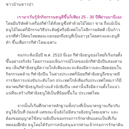
ชาวบ้านชาวป่า
เรามาเริ่มรู้จักกิจกรรมธนูดีขึ้นก็เพียง 25 - 30 ปีที่ผ่านมานี่เอง
โดยมีบริษัทค้าเครื่องกีฬาได้สั่งธนูซึ่งทำด้วยไม้ไผ่มา ขาย ถึงแม้เป็น
ธนูไม้ไผ่แต่ก็มีกรรมวิธีประดิษฐ์หรือมีเทคโนโลยีการผลิตดี เป็นก้าว
แรกที่ทำให้คนไทยพอจะแยกออกถึงธนูที่เป็นอาวุธโดยตรงและธนูที่
ทำ ขึ้นเพื่อการกีฬาโดยเฉพาะ
จนกระทั่งเมื่อปี พ.ศ. 2510 นี่เอง กีฬายิงธนูของไทยก็เริ่มก่อตั้ง
ขึ้นอย่างจริงจัง โดยการมองเห็นการณ์ไกลของนักกีฬายิงปืนสองสาม
คน เห็นกีฬายิงธนูมีความใกล้เคียงและจะต้องมีความละเอียดอ่อนใน
กิจกรรมคล้าย กีฬายิงปืน ในต่างประเทศก็นิยมกีฬายิงธนูถึงขนาดมี
การจัดการแข่งขันระดับโลก ประเทศใกล้เคียงกับประเทศไทยเราก็มี
สมาคมกีฬายิงธนูกันบ้างแล้วนักยิงปืน เหล่านั้นจึงมีความตั้งใจแน่ว
แน่ที่จะสร้างกีฬายิงธนูให้เป็นที่นิยมขึ้นใน ประเทศไทย
จากนั้นก็เริ่มศึกษาหาหลักฐานทั้งปวงที่เป็นมาตรฐานเกี่ยวกับ
ธนูให้เป็นที่ ถ่องแท้ แต่ขณะนั้นยังไม่มีสนามยิงธนูโดยเฉพาะ และ
ต้องขออนุญาตใช้สนามยิงปืนของกรมการรักษาดินแดนเป็นที่เริ่ม
ทดลองฝึกยิง ธนูโดยได้รับการสนับสนุนจากท่านเจ้ากรมการรักษาดิน