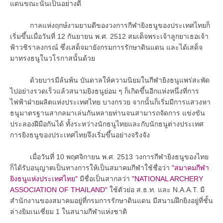
แดนขณะนั้นเป็นอย่างดี
กาลแห่งฤกษ์งามยามดีของวงการกีฬายิงธนูของประเทศไทยก็
เริ่มขึ้นเมื่อวันที่ 12 กันยายน พ.ศ. 2512 สมเด็จพระเจ้าลูกยาเธอเจ้า
ฟ้าวชิราลงกรณ์ ซึ่งเสด็จมายังกรมการรักษาดินแดน และได้เสด็จ
มาทรงธนูในวโรกาสนั้นด้วย
ด้วยบารมีล้นพ้น บันดาลให้ความนิยมในกีฬายิงธนูแพร่สะพัด
ไปอย่างรวดเร็วแล้วสนามยิงธนูย่อม ๆ ก็เกิดขึ้นอีกแห่งหนึ่งที่การ
ไฟฟ้าฝ่ายผลิตแห่งประเทศไทย บางกรวย จากนั้นก็เริ่มมีการแสวงหา
ธนูมาตรฐานสากลมาเล่นกันหลายท่านจนสามารถจัดการ แข่งขัน
ประลองฝีมือกันได้ ทั้งระหว่างนักธนูไทยและกับนักธนูต่างประเทศ
การยิงธนูของประเทศไทยจึงเริ่มขึ้นอย่างจริงจัง
เมื่อวันที่ 10 พฤศจิกายน พ.ศ. 2513 วงการกีฬายิงธนูของไทย
ก็ได้รับอนุญาตเป็นทางการให้เป็นสมาคมกีฬาใช้ชื่อว่า
"สมาคมกีฬา
ยิงธนูแห่งประเทศไทย"
มีชื่อเป็นสากลว่า
"NATIONAL ARCHERY
ASSOCIATION OF THAILAND"
ใช้ตัวย่อ ส.ธ.ท. และ N.A.A.T. มี
สำนักงานของสมาคมอยู่ที่กรมการรักษาดินแดน มีสนามฝึกยิงอยู่ที่ชั้น
ล่างยิมเนเซี่ยม 1 ในสนามกีฬาแห่งชาติ