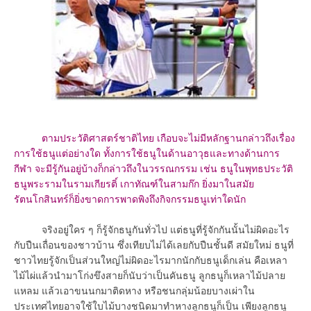
ตามประวัติศาสตร์ชาติไทย เกือบจะไม่มีหลักฐานกล่าวถึงเรื่อง
การใช้ธนูแต่อย่างใด ทั้งการใช้ธนูในด้านอาวุธและทางด้านการ
กีฬา จะมีรู้กันอยู่บ้างก็กล่าวถึงในวรรณกรรม เช่น ธนูในพุทธประวัติ
ธนูพระรามในรามเกียรติ์ เกาทัณฑ์ในสามก๊ก ยิ่งมาในสมัย
รัตนโกสินทร์ก็ยิ่งขาดการพาดพิงถึงกิจกรรมธนูเท่าใดนัก
จริงอยู่ใคร ๆ ก็รู้จักธนูกันทั่วไป แต่ธนูที่รู้จักกันนั้นไม่ผิดอะไร
กับปืนเถื่อนของชาวบ้าน ซึ่งเทียบไม่ได้เลยกับปืนชั้นดี สมัยใหม่ ธนูที่
ชาวไทยรู้จักเป็นส่วนใหญ่ไม่ผิดอะไรมากนักกับธนูเด็กเล่น คือเหลา
ไม้ไผ่แล้วนำมาโก่งขึงสายก็นับว่าเป็นคันธนู ลูกธนูก็เหลาไม้ปลาย
แหลม แล้วเอาขนนกมาติดหาง หรือชนกลุ่มน้อยบางเผ่าใน
ประเทศไทยอาจใช้ใบไม้บางชนิดมาทำหางลูกธนูก็เป็น เพียงลูกธนู