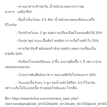
- ทานอาหารเช้าทุกวัน น้ำหนักจะลดมากกว่าอด
อาหาร...เหลือเชื่อ!!
- ดื่มน้ำเย็นวันละ 4.5 ลิตร น้ำหนักจะลดลงเดือนละครึ่ง
กิโลกรัม
- กินกล้วยวันละ 2 ลูก ลดความเสี่ยงเลือดในสมองตีบได้ 20%
- กินปลาทูน่าและเนื้อสัตว์ ลดอัตราการเกิดโรคหัวใจ 25%
- ทานวิตามินซี หลังออกกำลังกายหนัก ลดความเสี่ยงเป็น
หวัดถึง 50%
- กินช็อกโกแลตเดือนละ 3 ชิ้น จะอายุยืนขึ้น 1 ปี เพราะช่วย
ลดคอเลสเทอรอล
- บ้วนปากทันทีหลังอาหาร ลดแบคทีเรียในช่องปาก 30%
- กินแอปเปิ้ลวันละ 2 ลูก ลดน้ำหนักได้ปีละ 4.5 กิโลกรัม
เพราะเส้นใยในแอปเปิ้ล ช่วยย่อยไขมันและโปรตีน
ที่มา https://www.tlcthai.com/club/view_topic.php?
club=narakjang&club_id=522&table_id=1&cate_id=193&post_id=64