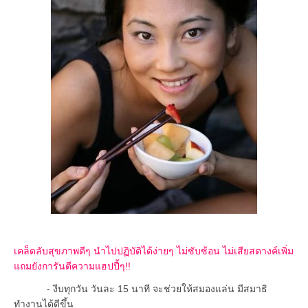
เคล็ดลับสุขภาพดีๆ นำไปปฏิบัติได้ง่ายๆ ไม่ซับซ้อน ไม่เสียสตางค์เพิ่ม
แถมยังการันตีความแฮปปี้ๆ!!
- งีบทุกวัน วันละ 15 นาที จะช่วยให้สมองแล่น มีสมาธิ
ทำงานได้ดีขึ้น