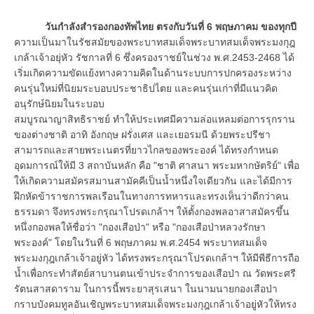
วันกำลังสำรองกองทัพไทย ตรงกับวันที่ 6 พฤษภาคม ของทุกปี
ความเป็นมาในรัชสมัยของพระบาทสมเด็จพระบาทสมเด็จพระมงกุฎ
เกล้าเจ้าอยุ่หัว รัชกาลที่ 6 ซึ่งครองราชย์ในช่วง พ.ศ.2453-2468 ได้
เริ่มเกิดความขัดแย้งทางความคิดในด้านระบบการปกครองระหว่าง
คนรุ่นใหม่ที่นิยมระบอบประชาธิปไตย และคนรุ่นเก่าที่มีแนวคิด
อนุรักษ์นิยมในระบอบ
สมบูรณาญาสิทธิราชย์ ทำให้ประเทศมีความล่อแหลมต่อการรุกราน
ของต่างชาติ อาทิ อังกฤษ ฝรั่งเศส และเยอรมนี ด้วยพระปรีชา
สามารถและสายพระเนตรที่ยาวไกลของพระองค์ ได้ทรงกำหนด
อุดมการณ์ให้มี 3 สถาบันหลัก คือ "ชาติ ศาสนา พระมหากษัตริย์" เพื่อ
ให้เกิดความสมัครสมานสามัคคีเป็นน้ำหนึ่งใจเดียวกัน และได้มีการ
ฝึกหัดข้าราชการพลเรือนในทางการทหารและทรงเห็นว่าดีกว่าคน
ธรรมดา จึงทรงพระกรุณาโปรดเกล้าฯ ให้ตั้งกองพลอาสาสมัครขึ้น
หนึ่งกองพลให้ชื่อว่า "กองเสือป่า" หรือ "กองเสือป่าหลวงรักษา
พระองค์" โดยในวันที่ 6 พฤษภาคม พ.ศ.2454 พระบาทสมเด็จ
พระมงกุฎเกล้าเจ้าอยู่หัว ได้ทรงพระกรุณาโปรดเกล้าฯ ให้มีพีธีการถือ
น้ำเพื่อกระทำสัตย์สาบานตนเข้าประจำการของเสือป่า ณ วัดพระศรี
รัตนสาสดาราม ในการนี้พระยาสุรเสนา ในนามนายกองเสือป่า
กราบบังคมทูลอันเชิญพระบาทสมเด็จพระมงกุฎเกล้าเจ้าอยู่หัวให้ทรง