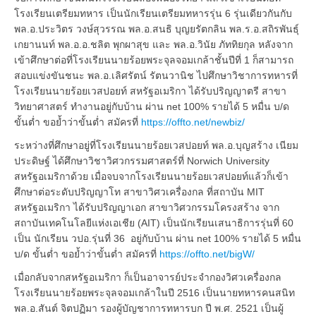
โรงเรียนเตรียมทหาร เป็นนักเรียนเตรียมทหารรุ่น 6 รุ่นเดียวกันกับ
พล.อ.ประวิตร วงษ์สุวรรณ พล.อ.สนธิ บุญยรัตกลิน พล.ร.อ.สถิรพันธุ์
เกยานนท์ พล.อ.อ.ชลิต พุกผาสุข และ พล.อ.วินัย ภัททิยกุล หลังจาก
เข้าศึกษาต่อที่โรงเรียนนายร้อยพระจุลจอมเกล้าชั้นปีที่ 1 ก็สามารถ
สอบแข่งขันชนะ พล.อ.เลิศรัตน์ รัตนวานิช ไปศึกษาวิชาการทหารที่
โรงเรียนนายร้อยเวสปอยท์ สหรัฐอเมริกา ได้รับปริญญาตรี สาขา
วิทยาศาสตร์ ทำงานอยู่กับบ้าน ผ่าน net 100% รายได้ 5 หมื่น บ/ด
ขั้นต่ำ ขอย้ำว่าขั้นต่ำ สมัครที่
https://offto.net/newbiz/
ระหว่างที่ศึกษาอยู่ที่โรงเรียนนายร้อยเวสปอยท์ พล.อ.บุญสร้าง เนียม
ประดิษฐ์ ได้ศึกษาวิชาวิศวกรรมศาสตร์ที่ Norwich University
สหรัฐอเมริกาด้วย เมื่อจบจากโรงเรียนนายร้อยเวสปอยท์แล้วก็เข้า
ศึกษาต่อระดับปริญญาโท สาขาวิศวเครื่องกล ที่สถาบัน MIT
สหรัฐอเมริกา ได้รับปริญญาเอก สาขาวิศวกรรมโครงสร้าง จาก
สถาบันเทคโนโลยีแห่งเอเชีย (AIT) เป็นนักเรียนเสนาธิการรุ่นที่ 60
เป็น นักเรียน วปอ.รุ่นที่ 36 อยู่กับบ้าน ผ่าน net 100% รายได้ 5 หมื่น
บ/ด ขั้นต่ำ ขอย้ำว่าขั้นต่ำ สมัครที่
https://offto.net/bigW/
เมื่อกลับจากสหรัฐอเมริกา ก็เป็นอาจารย์ประจำกองวิศวเครื่องกล
โรงเรียนนายร้อยพระจุลจอมเกล้าในปี 2516 เป็นนายทหารคนสนิท
พล.อ.สันต์ จิตปฏิมา รองผู้บัญชาการทหารบก ปี พ.ศ. 2521 เป็นผู้