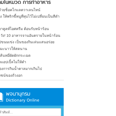
ามในหมวด การทำอาหาร
ักด้วยช็อคโกแลตวาเลนไทน์
ง ให้พริกขี้หนูที่ทุบไว้ไม่เปลี่ยนเป็นสีดำ
ยาคูลท์ไอศครีม ต้อนรับหน้าร้อน
วัง! 10 อาหารจานอันตรายในหน้าร้อน
ปขนมเข่ง เป็นของกินเล่นแสนอร่อย
ก็บมะนาวให้สดนาน
เส้นหมี่ผัดผักกระเฉด
กแอปเปิ้ลไม่ให้ดำ
งการกินน้ำตาลมากเกินไป
ชน์ของถั่วงอก
พจนานุกรม
Dictionary Online