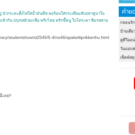
คำยอ
ยู่ นำกระทะตั้งไฟใส่น้ำมันพืช พอร้อนใส่กระเทียมสับปลาทูน่าใน
มเข้ากัน ปรุงรสด้วยเกลือ พริกไทย พริกขี้หนู ใบโหระพา ชิมรสตาม
กลอนรัก
บ้านเดี่ย
ibrary/studentshow/st2545/5-4/no46/spakettiprikkenhu.html
ดูทีวีออ
วันแม่แห
เช็คพัสดุ
ี่เลย!!