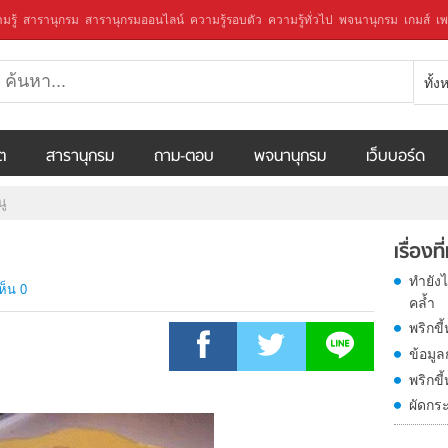
มรู้
สารานุกรม
สารานุกรมออนไลน์
ความรู้รอบตัว
ความรู้ทั่วไป
พจนานุกรม
เกมส์
เพ
ทั้
ีต
สารานุกรม
ถาม-ตอบ
พจนานุกรม
เว็บบอร์ด
นู
เรื่องที
ทำยังไ
ห็น 0
คล้ำ
พริกขี้
ข้อมูล
พริกขี้
ผัดกระ