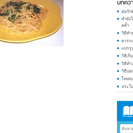
บทคว
อุ่นร
ทำยังไ
คล้ำ
วิธีทำ
ควรระ
แปรรู
วิธีเ
วิธีทำ
วิธีปอ
โทษขอ
ประโย