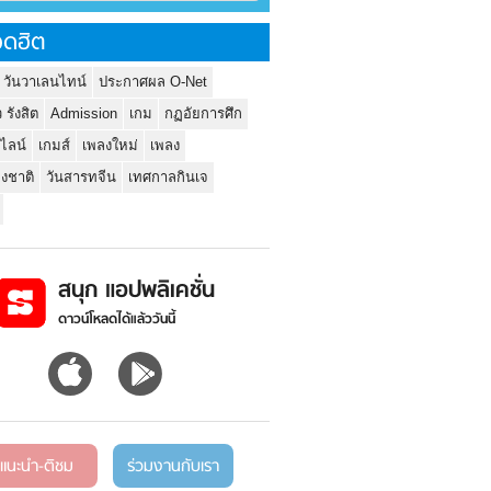
ดฮิต
 วันวาเลนไทน์
ประกาศผล O-Net
ว รังสิต
Admission
เกม
กฏอัยการศึก
นไลน์
เกมส์
เพลงใหม่
เพลง
่งชาติ
วันสารทจีน
เทศกาลกินเจ
สนุก แอปพลิเคชั่น
ดาวน์โหลดได้แล้ววันนี้
แนะนำ-ติชม
ร่วมงานกับเรา