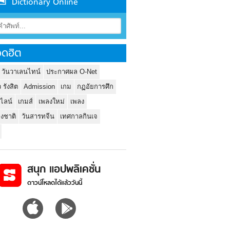
Dictionary Online
ดฮิต
 วันวาเลนไทน์
ประกาศผล O-Net
ว รังสิต
Admission
เกม
กฏอัยการศึก
นไลน์
เกมส์
เพลงใหม่
เพลง
่งชาติ
วันสารทจีน
เทศกาลกินเจ
สนุก แอปพลิเคชั่น
ดาวน์โหลดได้แล้ววันนี้