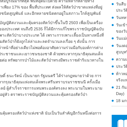
ี่สมบูรณ์มากที่สุด พื้นที่อุดมไปด้วย ความหลากหลายทาง
วันสืบ
ป่าเพียง 17% ของ พื้นที่ประเทศ ส่งผลให้สัตว์ป่าขาดแหล่งที่อยู่
ประวั
งชนิดสูญพันธ์ และอีกหลายชนิดตกอยู่ในสภาวะใกล้สูญพันธ์
วันทหา
ญัติสงวนและคุ้มครองสัตว์ป่าขึ้นในปี 2503 เพื่อเป็นเครื่อง
วันเข
ของประเทศ จนถึงปี 2535 ก็ได้มีการแก้ไขพระราชบัญญัติฉบับ
ของวั
ะสัตว์ป่าบางประเภท ได้ เพราะการเพาะเลี้ยงเป็นทางหนึ่งที่
วันแม
ตามสัตว์ป่าก็ยังถูกไล่ล่าและลดจำนวนลงเรื่อย ๆ ดังนั้น การ
วันงดส
เจ้าหน้าที่อย่างเดียวไม่พอต้องอาศัยความร่วมมือกับองค์การต่าง
สูบบุห
ง ประชาชนและเยาวชนของชาติ ด้วยพระหากรุณาธิคุณสมเด็จ
ความเ
ต่อ ทรัพยากรป่าไม้และสัตว์ป่าทรงมีพระราชดำริแนวทางใน
ประวั
ท้าวทอ
ดิ์ ธนะรัตน์ เป็นนายก รัฐมนตรี ได้ร่างกฎหมายว่าด้วย การ
จริงแ
มหากรุณาธิคุณแห่งสมเด็จพระศรีนทราบรมราชชนนี ครั้งเมื่อ
21 กั
าลย์ ผู้สำเร็จราชการแทนพระองค์ทรงลง พระนามในพระนาม
Day)
ู่หัว ตราพระราชบัญญัติสงวนและคุ้มครองสัตว์ป่า
18 มก
ันคุ้มครองสัตว์ป่าแห่งชาติ นับเป็นวันสำคัญอีกวันหนึ่งต่อการ