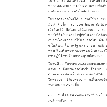
ในอดีต ประเทศไทยได้ชื่อว่า มีทรัพยากรท
ชีวภาพทั้งพืชและสัตว์ ปัจจุบันเหลือพื้นที่
อาศัย แหล่งอาหารทำให้สัตว์ป่าลดลง บา
ในที่สุดรัฐบาลไทยได้ประกาศใช้พระราชบัญ
มือ สำคัญในการปกป้องทรัพยากรสัตว์ป่า
เดิมโดยได้ เปิดโอกาสให้เอกชนสามารถเพา
ช่วยให้สัตว์ป่าคงอยู่ อยู่ต่อไป อย่างไรก็
อนุรักษ์ทรัพยากรป่าไม้และสัตว์ป่า เพียง
ๆ ในสังคม ทั้งภาครัฐ และเอกชนรวมถึ
พระศรีนครินทราบรมราชชนนี ทรงห่วงใย
การปฏิบัติงานด้านการอนุรักษ์เสมอมา
ในวันที่ 26 ธันวาคม 2503 สมัยจอมพลสฤษ
สงวนและคุ้มครองสัตว์ป่าขึ้น ด้วย พระ
ดำรง พระยศสมเด็จพระราชชนนีศรีสังว
ในพระปรมาธิไธยพระบาทสมเด็จพระเจ้าอย
พุทธศักราช 2503 ขึ้น
ต่อมา
วันที่ 26 ธันวาคมของทุกปี
ถือเป็นว
อนุรักษ์ทรัพยากร