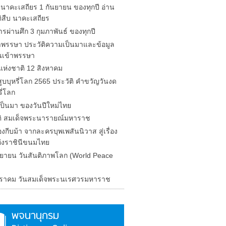
 นาคะเสถียร 1 กันยายน ของทุกปี อ่าน
ติสืบ นาคะเสถียร
รผ่านศึก 3 กุมภาพันธ์ ของทุกปี
้าพรรษา ประวัติความเป็นมาและข้อมูล
นเข้าพรรษา
่แห่งชาติ 12 สิงหาคม
ูบบุหรี่โลก 2565 ประวัติ คำขวัญวันงด
รี่โลก
ป็นมา ของวันปีใหม่ไทย
ติ สมเด็จพระนารายณ์มหาราช
งกีบม้า จากละครบุพเพสันนิวาส สู่เรื่อง
ห่งราชินีขนมไทย
นยายน วันสันติภาพโลก (World Peace
ราคม วันสมเด็จพระนเรศวรมหาราช
พจนานุกรม