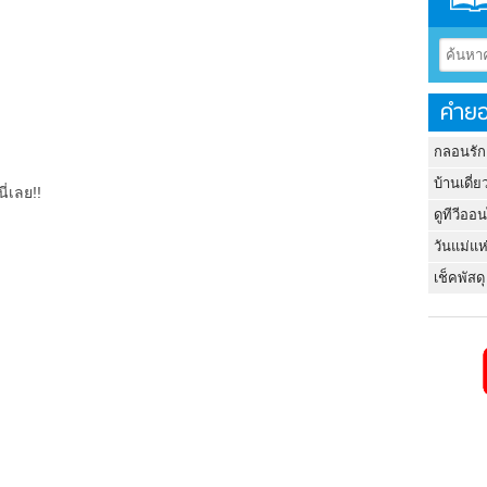
คำยอ
กลอนรัก
บ้านเดี่ย
ี่เลย!!
ดูทีวีออ
วันแม่แห
เช็คพัสดุ