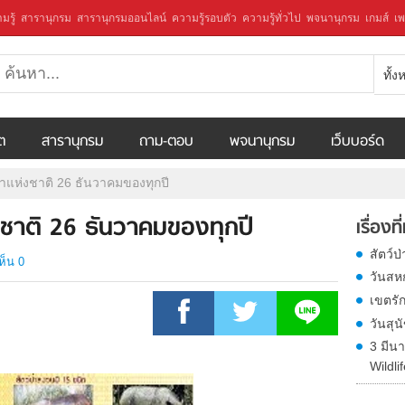
มรู้
สารานุกรม
สารานุกรมออนไลน์
ความรู้รอบตัว
ความรู้ทั่วไป
พจนานุกรม
เกมส์
เพ
ทั้
ีต
สารานุกรม
ถาม-ตอบ
พจนานุกรม
เว็บบอร์ด
ป่าแห่งชาติ 26 ธันวาคมของทุกปี
่งชาติ 26 ธันวาคมของทุกปี
เรื่องที
สัตว์ป
ห็น 0
วันสหก
เขตรัก
วันสุน
3 มีน
Wildli