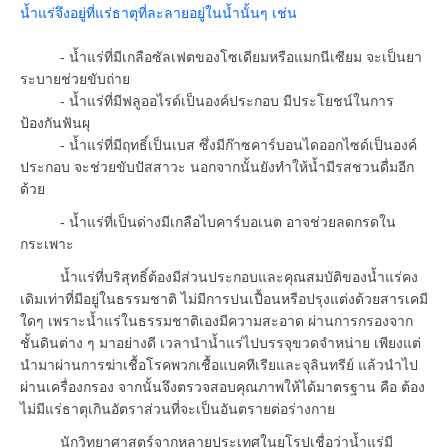
น้ำแร่จึงอยู่ที่แร่ธาตุที่ละลายอยู่ในน้ำนั้นๆ เช่น
- น้ำแร่ที่มีเกลือซัลเฟตของโซเดียมหรือแมกนีเซียม จะเป็นยา
ระบายช่วยขับถ่าย
- น้ำแร่ที่มีฟลูออไรด์เป็นองค์ประกอบ มีประโยชน์ในการ
ป้องกันฟันผุ
- น้ำแร่ที่มีฤทธิ์เป็นเบส ซึ่งมีก๊าซคาร์บอนไดออกไซด์เป็นองค์
ประกอบ จะช่วยขับปัสสาวะ นอกจากนั้นยังทำให้น้ำมีรสชวนดื่มอีก
ด้วย
- น้ำแร่ที่เป็นด่างมีเกลือไบคาร์บอเนต อาจช่วยลดกรดใน
กระเพาะ
น้ำแร่ที่บริสุทธิ์ต้องมีส่วนประกอบและคุณสมบัติของน้ำแร่คง
เดิมเท่าที่มีอยู่ในธรรมชาติ ไม่มีการปนเปื้อนหรือปรุงแต่งด้วยสารเคมี
ใดๆ เพราะน้ำแร่ในธรรมชาติเองมีความสะอาด ผ่านการกรองจาก
ชั้นดินต่าง ๆ มาอย่างดี เวลานำน้ำแร่ไปบรรจุขวดจำหน่าย เพียงแต่
นำมาผ่านการฆ่าเชื้อโรคพวกเชื้อแบคทีเรียและจุลินทรีย์ แล้วนำไป
ผ่านเครื่องกรอง จากนั้นจึงตรวจสอบคุณภาพให้ได้มาตรฐาน คือ ต้อง
ไม่มีแร่ธาตุเกินอัตราส่วนที่จะเป็นอันตรายต่อร่างกาย
นักวิทยาศาสตร์จากหลายประเทศในยุโรปเชื่อว่าน้ำแร่มี