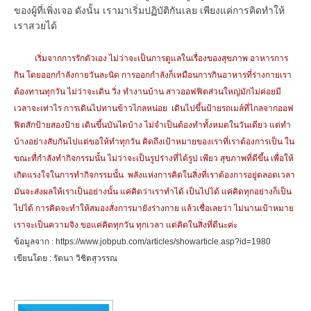
ของผู้ที่เพิ่งเจอ ดังนั้น เรามาเริ่มปฏิบัติกันเลย เพียงแค่การคิดทำให้
เราสวยได้
เริ่มจากการรักตัวเอง ไม่ว่าจะเป็นการดูแลในเรื่องของสุขภาพ อาหารการ
กิน โดยออกกำลังกายวันละนิด การออกกำลังก็เหมือนการกินอาหารที่ร่างกายเรา
ต้องทานทุกวัน ไม่ว่าจะเดิน วิ่ง ทำงานบ้าน สาวออฟฟิตส่วนใหญ่มักไม่ค่อยมี
เวลาจะเท่าไร การเดินไปทานข้าวไกลหน่อย
เดินไปขึ้นป้ายรถเมล์ที่ไกลจากออฟ
ฟิตสักป้ายสองป้าย เดินขึ้นบันไดบ้าง ไม่จำเป็นต้องทำทั้งหมดในวันเดียว แต่ทำ
บ้างอย่างสับกันไปแต่ขอให้ทำทุกวัน คิดถึงเป้าหมายของเราที่เราต้องการเป็น ใน
ขณะทื่กำลังทำกิจกรรมนั้น ไม่ว่าจะเป็นรูปร่างที่ได้รูป เพียว สุขภาพที่ดีขึ้น เพื่อให้
เกิดแรงใจในการทำกิจกรรมนั้น
พลังแห่งการคิดในสิ่งที่เราต้องการอยู่ตลอดเวลา
มันจะส่งผลให้เราเป็นอย่างนั้น แค่คิดว่าเราทำได้ เป็นไปได้ แค่คิดทุกอย่างก็เป็น
ไปได้ การคิดจะทำให้สมองสั่งการมายังร่างกาย แล้วเชื่อเลยว่า ไม่นานเป้าหมาย
เราจะเป็นความจิง ขอแค่คิดทุกวัน ทุกเวลา แต่คิดในสิ่งที่ดีนะค่ะ
ข้อมูลจาก :
https://www.jobpub.com/articles/showarticle.asp?id=1980
เขียนโดย : รัตนา วิชิตสุวรรณ