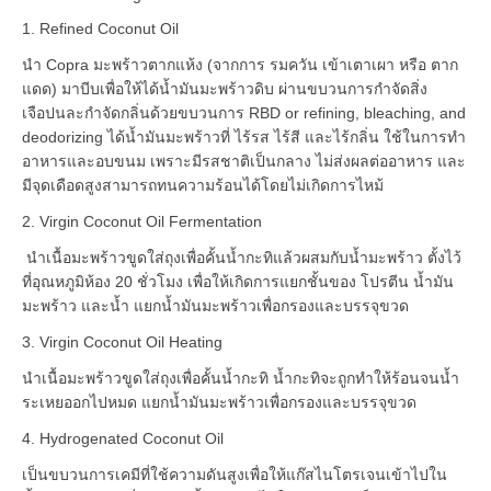
1. Refined Coconut Oil
นำ Copra มะพร้าวตากแห้ง (จากการ รมควัน เข้าเตาเผา หรือ ตาก
แดด) มาบีบเพื่อให้ได้น้ำมันมะพร้าวดิบ ผ่านขบวนการกำจัดสิ่ง
เจือปนละกำจัดกลิ่นด้วยขบวนการ RBD or refining, bleaching, and
deodorizing ได้น้ำมันมะพร้าวที่ ไร้รส ไร้สี และไร้กลิ่น ใช้ในการทำ
อาหารและอบขนม เพราะมีรสชาติเป็นกลาง ไม่ส่งผลต่ออาหาร และ
มีจุดเดือดสูงสามารถทนความร้อนได้โดยไม่เกิดการไหม้
2. Virgin Coconut Oil Fermentation
นำเนื้อมะพร้าวขูดใส่ถุงเพื่อคั้นน้ำกะทิแล้วผสมกับน้ำมะพร้าว ตั้งไว้
ที่อุณหภูมิห้อง 20 ชั่วโมง เพื่อให้เกิดการแยกชั้นของ โปรตีน น้ำมัน
มะพร้าว และน้ำ แยกน้ำมันมะพร้าวเพื่อกรองและบรรจุขวด
3. Virgin Coconut Oil Heating
นำเนื้อมะพร้าวขูดใส่ถุงเพื่อคั้นน้ำกะทิ น้ำกะทิจะถูกทำให้ร้อนจนน้ำ
ระเหยออกไปหมด แยกน้ำมันมะพร้าวเพื่อกรองและบรรจุขวด
4. Hydrogenated Coconut Oil
เป็นขบวนการเคมีที่ใช้ความดันสูงเพื่อให้แก๊สไนโตรเจนเข้าไปใน