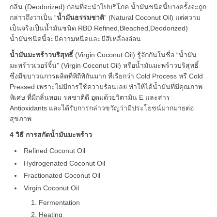
กลิ่น (Deodorized) ก่อนที่จะนำไปบริโภค น้ำมันชนิดนี้บางครั้งจะถูก
กล่าวถึงว่าเป็น “
น้ำมันธรรมชาติ
” (Natural Coconut Oil) แต่ความ
เป็นจริงเป็นน้ำมันชนิด RBD Refined,Bleached,Deodorized)
น้ำมันชนิดนี้จะมีความหนืดและมีสีเหลืองอ่อน
น้ำมันมะพร้าวบริสุทธิ์
(Virgin Coconut Oil) รู้จักกันในชื่อ “น้ำมัน
มะพร้าวเวอร์จิ้น” (Virgin Coconut Oil) หรือน้ำมันมะพร้าวบริสุทธิ์
ซึ่งมีขบาวนการผลิตที่พิถีพิถันมาก ที่เรียกว่า Cold Process หรื Cold
Pressed เพราะไม่มีการใช้ความร้อนเลย ทำให้ได้น้ำมันที่มีคุณภาพ
พิเศษ ที่มีกลิ่นหอม รสชาติดี อุดมด้วยวิตามิน E และสาร
Antioxidants และได้รับการกล่าวขวัญว่ามีประโยชน์มากมายต่อ
สุขภาพ
4
วิธี การสกัดน้ำมันมะพร้าว
Refined Coconut Oil
Hydrogenated Coconut Oil
Fractionated Coconut Oil
Virgin Coconut Oil
Fermentation
Heating