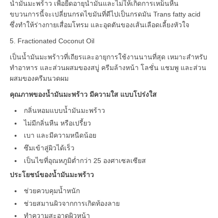
น้ำมันมะพร้าว เพื่อยืดอายุน้ำมันและไม่ให้เกิดการเหม็นหืน
ขบวนการนี้จะเปลี่ยนกรดไขมันที่ดีไปเป็นกรดมัน Trans fatty acid
ซึ่งทำให้ร่างกายเสื่อมโทรม และอุดตันของเส้นเลือดเลี้ยงหัวใจ
5. Fractionated Coconut Oil
เป็นน้ำมันมะพร้าวที่เถียรและอายุการใช้งานนานที่สุด เหมาะสำหรับ
ทำอาหาร และส่วนผสมของสบู่ ครีมล้างหน้า โลชั่น แชมพู และส่วน
ผสมของครีมนวดผม
คุณภาพของน้ำมันมะพร้าว
มีความใส แบบโปร่งใส
กลิ่นหอมแบบน้ำมันมะพร้าว
ไม่มีกลิ่นหืน หรือเปรี้ยว
เบา และมีความหนืดน้อย
ซึมเข้าสู่ผิวได้เร็ว
เป็นไขที่อุณหภูมิต่ำกว่า 25 องศาเซลเซียส
ประโยชน์ของน้ำมันมะพร้าว
ช่วยควบคุมน้ำหนัก
ช่วยสมานผิวจากการเกิดท้องลาย
ทำความสะอาดผิวหน้า