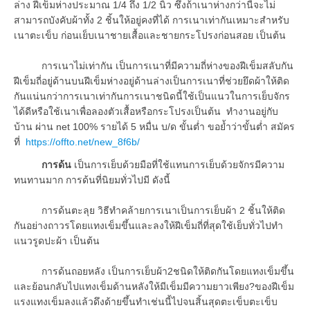
ล่าง ฝีเข็มห่างประมาณ 1/4 ถึง 1/2 นิ้ว ซึ่งถ้าเนาห่างกว่านี้จะไม่
สามารถบังคับผ้าทั้ง 2 ชิ้นให้อยู่คงที่ได้ การเนาเท่ากันเหมาะสำหรับ
เนาตะเข็บ ก่อนเย็บเนาชายเสื้อและชายกระโปรงก่อนสอย เป็นต้น
การเนาไม่เท่ากัน เป็นการเนาที่มีความถี่ห่างของฝีเข็มสลับกัน
ฝีเข็มถี่อยู่ด้านบนฝีเข็มห่างอยู่ด้านล่างเป็นการเนาที่ช่วยยึดผ้าให้ติด
กันแน่นกว่าการเนาเท่ากันการเนาชนิดนี้ใช้เป็นแนวในการเย็บจักร
ได้ดีหรือใช้เนาเพื่อลองตัวเสื้อหรือกระโปรงเป็นต้น ทำงานอยู่กับ
บ้าน ผ่าน net 100% รายได้ 5 หมื่น บ/ด ขั้นต่ำ ขอย้ำว่าขั้นต่ำ สมัคร
ที่
https://offto.net/new_8f6b/
การด้น
เป็นการเย็บด้วยมือที่ใช้แทนการเย็บด้วยจักรมีความ
ทนทานมาก การด้นที่นิยมทั่วไปมี ดังนี้
การด้นตะลุย วิธีทำคล้ายการเนาเป็นการเย็บผ้า 2 ชิ้นให้ติด
กันอย่างถาวรโดยแทงเข็มขึ้นและลงให้ฝีเข็มถี่ที่สุดใช้เย็บทั่วไปทำ
แนวรูดปะผ้า เป็นต้น
การด้นถอยหลัง เป็นการเย็บผ้า2ชนิดให้ติดกันโดยแทงเข็มขึ้น
และย้อนกลับไปแทงเข็มด้านหลังให้มีเข็มมีความยาวเพียง?ของฝีเข็ม
แรงแทงเข็มลงแล้วดึงด้ายขึ้นทำเช่นนี้ไปจนสิ้นสุดตะเข็บตะเข็บ