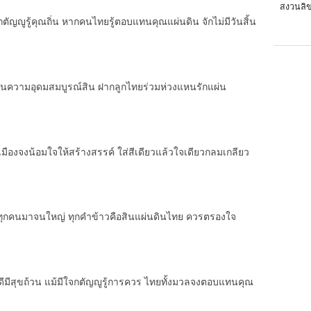
สงวนลิข
กตัญญูรู้คุณถิ่น หากคนไทยรู้ตอบแทนคุณแผ่นดิน จักไม่มีวันสิ้น
ความอุดมสมบูรณ์สิน ฝากลูกไทยร่วมห่วงแหนรักแผ่น
เมืองจงน้อมใจให้สร้างสรรค์ ใส่สีเดียวแล้วใจเดียวกลมเกลียว
ยงเราทุกคนมาจนใหญ่ ทุกคำข้าวคือสินแผ่นดินไทย ควรตรองใจ
ีกินดีมีสุขถ้วน แม้มีใจกตัญญูรู้การควร ไทยทั้งมวลจงตอบแทนคุณ