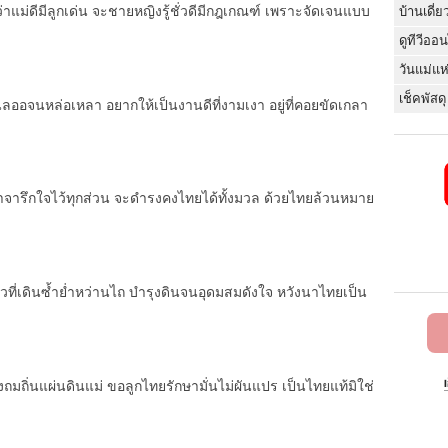
าแม่ดีมีลูกเด่น จะชายหญิงรู้ชั่วดีมีกฎเกณฑ์ เพราะจัดเจนแบบ
บ้านเดี่ย
ดูทีวีออ
วันแม่แห
เช็คพัสดุ
่อนลออจนหล่อเหลา อยากให้เป็นงานดีที่งามเงา อยู่ที่คอยขัดเกลา
จำจารึกใจไว้ทุกส่วน จะดำรงคงไทยได้ทั้งมวล ด้วยไทยล้วนหมาย
้าวที่เดินซ้ำย่ำหว่านไถ บำรุงดินจนอุดมสมดังใจ หวังนาไทยเป็น
งถมถิ่นแผ่นดินแม่ ขอลูกไทยรักษามั่นไม่ผันแปร เป็นไทยแท้มิใช่