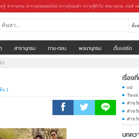
มรู้
สารานุกรม
สารานุกรมออนไลน์
ความรู้รอบตัว
ความรู้ทั่วไป
พจนานุกรม
เกมส์
เพ
ทั้
ีต
สารานุกรม
ถาม-ตอบ
พจนานุกรม
เว็บบอร์ด
562
เรื่องที
แม่
ห็น 1
วันแม่
คำขวั
คำขวั
คำขวั
บทคว