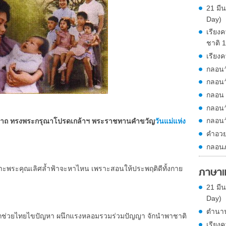
21 มี
Day)
เรียงค
ชาติ 
เรียงค
กลอนว
กลอนว
กลอน ว
กลอนว
กลอนว
ินีนาถ ทรงพระกรุณาโปรดเกล้าฯ พระราชทานคำขวัญ
วันแม่แห่ง
คำอวย
กลอนภ
าะพระคุณเลิศล้ำฟ้าจะหาไหน เพราะสอนให้ประพฤติดีทั้งกาย
ภาษา
21 มี
Day)
ตำนาน
ามารถช่วยไทยไขปัญหา ผนึกแรงหลอมรวมร่วมปัญญา จักนำพาชาติ
เรียงค