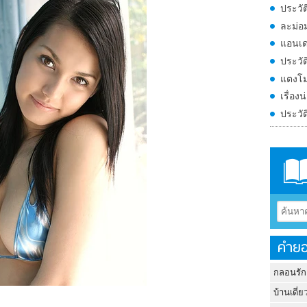
ประวั
ละม่อม
แอนเด
ประวัต
แตงโม
เรื่อง
ประวั
คำยอ
กลอนรัก
บ้านเดี่ย