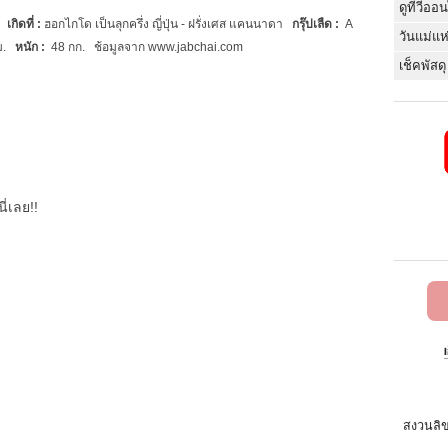
ดูทีวีออ
6
เกิดที่
:
ฮอกไกโด เป็นลุกครึ่ง ญี่ปุ่น - ฝรั่งเศส แคนนาดา
กรุ๊ปเลืด
:
A
วันแม่แห
.
หนัก
:
48 กก.
ช้อมูลจาก
www.jabchai.com
เช็คพัสดุ
ี่เลย!!
สงวนลิข