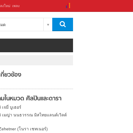
ลงใหม่
เพลง
งหมด
่เกี่ยวข้อง
มในหมวด ศิลปินและดารา
 เจมี่ บูเฮอร์
ติ เมญ่า นนธวรรณ มิสไทยแลนด์เวิลด์
Zehetner (โนรา เชทเนอร์)