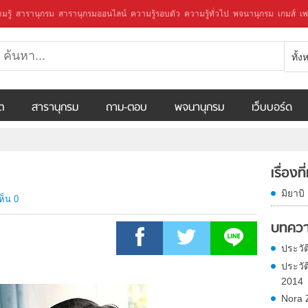
มรู้
สารานุกรม
สารานุกรมออนไลน์
ความรู้รอบตัว
ความรู้ทั่วไป
พจนานุกรม
เกมส์
เพ
ทั้
ีต
สารานุกรม
ถาม-ตอบ
พจนานุกรม
เว็บบอร์ด
เรื่องที
มิยาบิ
ห็น 0
บทควา
ประวัติ
ประวั
2014
Nora 