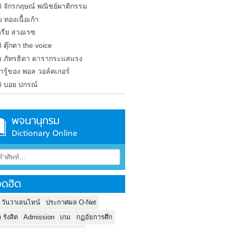
ติ จักรกฤษณ์ พณิชย์ผาติกรรม
 ทองเนื้อเก้า
รีย สวอเรซ
ิ ตุ๊กตา the voice
 ภัทรธิดา ดารากระแสแรง
น่ารู้ของ พอล วอล์คเกอร์
ติ บอย ปกรณ์
พจนานุกรม
Dictionary Online
ดฮิต
 วันวาเลนไทน์
ประกาศผล O-Net
ว รังสิต
Admission
เกม
กฏอัยการศึก