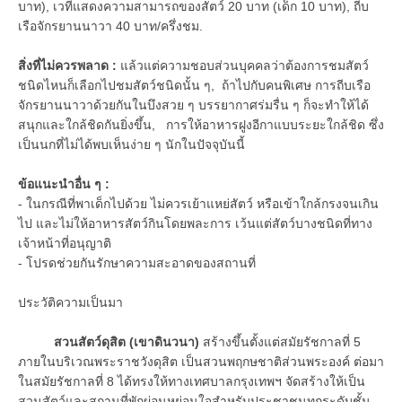
บาท), เวทีแสดงความสามารถของสัตว์ 20 บาท (เด็ก 10 บาท), ถีบ
เรือจักรยานนาวา 40 บาท/ครึ่งชม.
สิ่งที่ไม่ควรพลาด :
แล้วแต่ความชอบส่วนบุคคลว่าต้องการชมสัตว์
ชนิดไหนก็เลือกไปชมสัตว์ชนิดนั้น ๆ, ถ้าไปกับคนพิเศษ การถีบเรือ
จักรยานนาวาด้วยกันในบึงสวย ๆ บรรยากาศร่มรื่น ๆ ก็จะทำให้ได้
สนุกและใกล้ชิดกันยิ่งขึ้น, การให้อาหารฝูงอีกาแบบระยะใกล้ชิด ซึ่ง
เป็นนกที่ไม่ได้พบเห็นง่าย ๆ นักในปัจจุบันนี้
ข้อแนะนำอื่น ๆ :
- ในกรณีที่พาเด็กไปด้วย ไม่ควรเย้าแหย่สัตว์ หรือเข้าใกล้กรงจนเกิน
ไป และไม่ให้อาหารสัตว์กินโดยพละการ เว้นแต่สัตว์บางชนิดที่ทาง
เจ้าหน้าที่อนุญาติ
- โปรดช่วยกันรักษาความสะอาดของสถานที่
ประวัติความเป็นมา
สวนสัตว์ดุสิต (เขาดินวนา)
สร้างขึ้นตั้งแต่สมัยรัชกาลที่ 5
ภายในบริเวณพระราชวังดุสิต เป็นสวนพฤกษชาติส่วนพระองค์ ต่อมา
ในสมัยรัชกาลที่ 8 ได้ทรงให้ทางเทศบาลกรุงเทพฯ จัดสร้างให้เป็น
สวนสัตว์และสถานที่พักผ่อนหย่อนใจสำหรับประชาชนทุกระดับชั้น