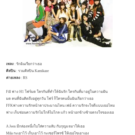
เพลง
: รักฉันเรียกว่าเธอ
ศิลปิน
: รวมศิลปิน
Kamikaze
ค่ายเพลง
:
RS
Fill
ฟาง
H
1 โฟร์มด ใครกันที่ทำให้ฉันรัก ใครกันที่มาอยู่ในความฝัน
มด คนที่ฉันคิดถึงอยู่ทุกวัน โฟร์ ก็ใครคนนั้นฉันเรียกว่าเธอ
FFK
ฟางความรักหน้าตาประมาณไหน เฟย์ ความรักจะใจดีแบบเธอไหม
ฟาง เก็บซ่อนความรักไม่ใกล้ไม่ไกล แก้ว หน้าอกข้างซ้ายตรงใจของเธอ
A Jeen
มีกล่องหนึ่งใบใส่ความลับ กับกุญแจมาให้เธอ
Mila
กะเอาไว้ เก็บเอาไว้ กะเซอร์ไพรซ์ ให้เธอไขเอาเอง