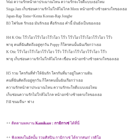
Waii
ความรักหน้าตาประมาณไหน ความรักจะใจดีแบบเธอไหม
Sisga Jam
เก็บซ่อนความรักไม่ใกล้ไม่ไกล
Meen
หน้าอกข้างซ้ายตรงใจของเธอ
Japan-Rap Tomo+Kenta Korean-Rap Jongbe
B
3 โฟร์มด รักเธอ มันรักเธอ คือรักเธอ คำนี้ มันยังเป็นของเธอ
H
4
K Otic
โว๊วโอวโว๊วโอวโว๊วโอว โว๊ว โว๊วโอวโว๊วโอวโว๊วโอว โว๊ว
พายุ คนที่ฉันคิดถึงอยู่ทุกวัน
Poppy
ก็ใครคนนั้นฉันเรียกว่าเธอ
K Otic
โว๊วโอวโว๊วโอวโว๊วโอว โว๊ว โว๊วโอวโว๊วโอวโว๊วโอว โว๊ว
พายุ เก็บซ่อนความรักไม่ใกล้ไม่ไกล เขื่อน หน้าอกข้างซ้ายตรงใจของเธอ
H
5 รวม ใครกันที่ทำให้ฉันรัก ใครกันที่มาอยู่ในความฝัน
คนที่ฉันคิดถึงอยู่ทุกวัน ก็ใครคนนั้นฉันเรียกว่าเธอ
ความรักหน้าตาประมาณไหน ความรักจะใจดีแบบเธอไหม
เก็บซ่อนความรักไม่ใกล้ไม่ไกล หน้าอกข้างซ้ายตรงใจของเธอ
Fill
ขนมจีน+ ฟาง
++
ติดตามผลงาน
Kamikaze :
กามิกาเซ่
ได้ที่นี่
++
ฟังเพลงในอัลบั้ม รวมศิลปิน กามิกาเซ่ ได้จากสนุก
!
เรดิโอ