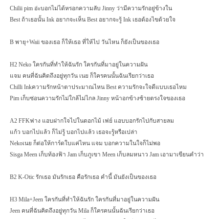
Chilii pim
อ่ะบอกไม่ได้หรอกความลับ
Jinny
ว่ามีความรักอยู่ข้างใน
Best
ถ้าเธอนั้น
Ink
อยากจะเห็น
Best
อยากจะรู้
Ink
เธอต้องไขด้วยใจ
B
พายุ+
Waii
ของเธอ ก็ให้เธอ ที่ให้ไป วันไหน ก็ยังเป็นของเธอ
H
2
Neko
ใครกันที่ทำให้ฉันรัก ใครกันที่มาอยู่ในความฝัน
แจม คนที่ฉันคิดถึงอยู่ทุกวัน เนย ก็ใครคนนั้นฉันเรียกว่าเธอ
Chilli Ink
ความรักหน้าตาประมาณไหน
Best
ความรักจะใจดีแบบเธอไหม
Pim
เก็บซ่อนความรักไม่ใกล้ไม่ไกล
Jinny
หน้าอกข้างซ้ายตรงใจของเธอ
A
2
FFK
ฟาง แอบฝากใจไปในดอกไม้ เฟย์ แอบบอกรักไปกับสายลม
แก้ว บอกไปแล้ว ก็ไม่รู้ บอกไปแล้ว เธอจะรู้หรือเปล่า
Neko
เนย ก็ต่อให้การ์ดใบแค่ไหน แจม บอกความในใจก็ไม่พอ
Sisga Meen
เก็บท้องฟ้า
Jam
เก็บภูเขา
Meen
เก็บลมหนาว
Jam
เอามาเขียนคำว่า
B
2
K-Otic
รักเธอ มันรักเธอ คือรักเธอ คำนี้ มันยังเป็นของเธอ
H
3
Mila+Jeen
ใครกันที่ทำให้ฉันรัก ใครกันที่มาอยู่ในความฝัน
Jeen
คนที่ฉันคิดถึงอยู่ทุกวัน
Mila
ก็ใครคนนั้นฉันเรียกว่าเธอ