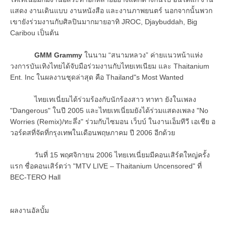
แสดง งานเดินแบบ งานหนังสือ และงานภาพยนตร์ นอกจากนั้นพวก
เขายังร่วมงานกับศิลปินมากมายอาทิ JROC, Djaybuddah, Big
Caribou เป็นต้น
GMM Grammy
ในนาม “สนามหลวง” ค่ายแนวหน้าแห่ง
วงการบันเทิงไทยได้จับมือร่วมงานกับไทยเทเนียม และ Thaitanium
Ent. Inc ในผลงานชุดล่าสุด คือ Thailand"s Most Wanted
ไทยเทเนี่ยมได้ร่วมร้องกับนักร้องสาว ทาทา ยังในเพลง
"Dangerous" ในปี 2005 และไทยเทเนี่ยมยังได้ร่วมแสดงเพลง "No
Worries (Remix)/ทะลึ่ง" ร่วมกับไซมอน เว็บบ์ ในงานเอ็มทีวี เอเชีย อ
วอร์ดสที่จัดที่กรุงเทพในเดือนพฤษภาคม ปี 2006 อีกด้วย
วันที่ 15 พฤศจิกายน 2006 ไทยเทเนี่ยมมีคอนเสิร์ตใหญ่ครั้ง
แรก ชื่อคอนเสิร์ตว่า "MTV LIVE – Thaitanium Uncensored" ที่
BEC-TERO Hall
ผลงานอัลบั้ม