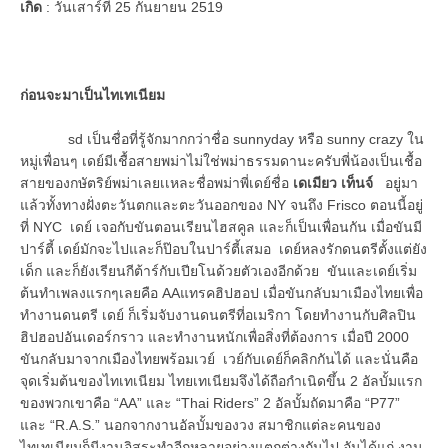
เกิด
: วันเสาร์ที่ 25 กันยายน 2519
ก่อนจะมาเป็นไทเทเนียม
sd เป็นชื่อที่รู้จักมากกว่าชื่อ sunnyday หรือ sunny crazy ใน
หมู่เพื่อนๆ เดย์มีเชื้อสายพม่าไม่ใช่พม่าธรรมดานะครับพี่น้องเป็นเชื้อ
สายของกษัตริย์พม่าเลยเเหละชื่อพม่าพี่เดย์ชื่อ
เดเมียว เท็นจ์
อยู่มา
แล้วทั้งทางฝั่งตะวันตกและตะวันออกของ NY จนถึง Frisco ตอนนี้อยู่
ที่ NYC เดย์ เจอกับขันตอนเรียนไฮสคูล และก็เป็นเพื่อนกัน เมื่อขันมี
ปาร์ตี้ เดย์มักจะไปและก็ป๊อบในปาร์ตี้เสมอ เดย์หลงรักดนตรีตั้งแต่ยัง
เด็ก และก็ยังเรียนกีต้าร์กับเปียโนด้วยตัวเองอีกด้วย ขันและเดย์เริ่ม
ต้นทำเพลงแรกๆเลยคือ AAแทรคฮิปฮอป เมื่อขันกลับมาเมืองไทยเพื่อ
ทำงานดนตรี เดย์ ก็เริ่มจับงานดนตรีที่อเมริกา โดยทำงานกับศิลปิน
ฮิปฮอปอันเดอร์กราว และทำงานหนักเพื่อสิ่งที่ต้องการ เมื่อปี 2000
ขันกลับมาจากเมืองไทยพร้อมเวย์ เวย์กับเดย์ก็คลิกกันได้ และนั่นคือ
จุดเริ่มต้นของไทเทเนียม ไทยเทเนียมจึงได้ถือกำเนิดขึ้น 2 อัลบั้มแรก
ของพวกเขาคือ “AA” และ “Thai Riders” 2 อัลบั้มถัดมาคือ “P77”
และ “R.A.S.” นอกจากงานอัลบั้มของวง สมาชิกแต่ละคนของ
ไทเทเนียมก็มีงานอิสระทำอีกหลายอย่างแตกต่างกันไป อันได้แก่ งาน