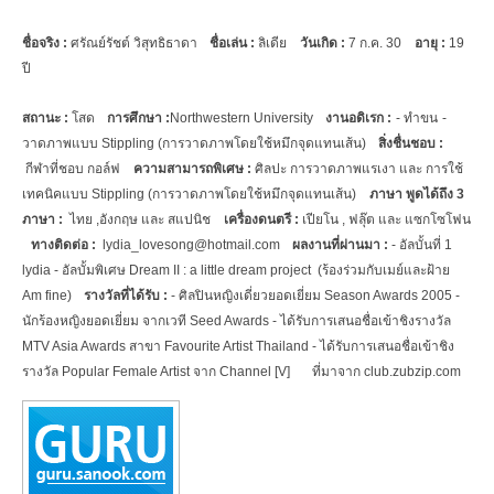
ชื่อจริง :
ศรัณย์รัชต์ วิสุทธิธาดา
ชื่อเล่น :
ลิเดีย
วันเกิด :
7 ก.ค. 30
อายุ :
19
ปี
สถานะ :
โสด
การศึกษา :
Northwestern University
งานอดิเรก :
- ทำขน
-
วาดภาพแบบ
Stippling (การวาดภาพโดยใช้หมึกจุดแทนเส้น)
สิ่งชื่นชอบ :
กีฬาที่ชอบ กอล์ฟ
ความสามารถพิเศษ
:
ศิลปะ การวาดภาพแรเงา และ
การใช้
เทคนิคแบบ
Stippling (การวาดภาพโดยใช้หมึกจุดแทนเส้น)
ภาษา พูดได้ถึง 3
ภาษา
:
ไทย ,อังกฤษ และ สแปนิช
เครื่องดนตรี :
เปียโน
, ฟลุ๊ต และ แซกโซโฟน
ทางติดต่อ :
lydia_lovesong@hotmail.com
ผลงานที่ผ่านมา
:
- อัลบั้นที่ 1
lydia
- อัลบั้มพิเศษ
Dream II : a little dream project
(ร้องร่วมกับเมย์และฝ้าย
Am fine)
รางวัลที่ได้รับ
:
- ศิลปินหญิงเดี่ยวยอดเยี่ยม
Season Awards 2005
-
นักร้องหญิงยอดเยี่ยม จากเวที
Seed Awards
- ได้รับการเสนอชื่อเข้าชิงรางวัล
MTV Asia Awards สาขา Favourite Artist Thailand
- ได้รับการเสนอชื่อเข้าชิง
รางวัล
Popular Female Artist จาก Channel [V]
ที่มาจาก
club.zubzip.com