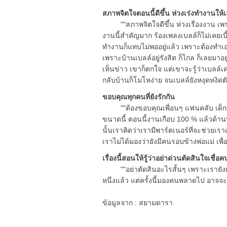
สภาพจิตใจตอนนี้ดีขึ้น ห่วงเร่งทำงานใ
""สภาพจิตใจดีขึ้น ห่วงเรื่องงาน เพราะ
งานนี้สำคัญมาก ร้องเพลงเบลล์ก็ไม่เคยเบี้
ทำงานก็แทบไม่พออยู่แล้ว เพราะต้องทำเอง
เพราะบ้านเบลล์อยู่รังสิต ก็ไกล ก็เลยมาอย
เห็นข่าว เขาก็ตกใจ แต่เขาจะรู้ว่าเบลล์เ
กลับบ้านก็โมโหง่าย จนเบลล์ยังหงุดหงิดตัว
ขอบคุณทุกคนที่ยังรักกัน
""ต้องขอบคุณเพื่อนๆ แฟนคลับ เด็กๆ น
ขนาดนี้ ตอนนี้งานเกือบ 100 % แล้วด้านพ
นั้นเราคิดว่าเรามีพาร์ตเนอร์ที่จะช่วยเร
เราไม่ได้มองว่ายังมีคนรอบข้างพ่อแม่ เพื่
เรื่องนี้สอนให้รู้ว่าอย่าด่วนตัดสินใจเชื่
""อย่าตัดสินอะไรสั้นๆ เพราะเรายังเด็
หนึ่งแล้ว แต่ครั้งนี้มองคนพลาดไป อาจจะ
ข้อมูลจาก : สยามดารา