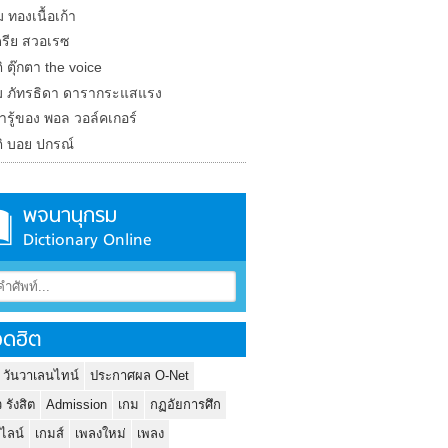
 ทองเนื้อเก้า
รีย สวอเรซ
ิ ตุ๊กตา the voice
 ภัทรธิดา ดารากระแสแรง
น่ารู้ของ พอล วอล์คเกอร์
ติ บอย ปกรณ์
พจนานุกรม
Dictionary Online
ดฮิต
 วันวาเลนไทน์
ประกาศผล O-Net
ว รังสิต
Admission
เกม
กฏอัยการศึก
นไลน์
เกมส์
เพลงใหม่
เพลง