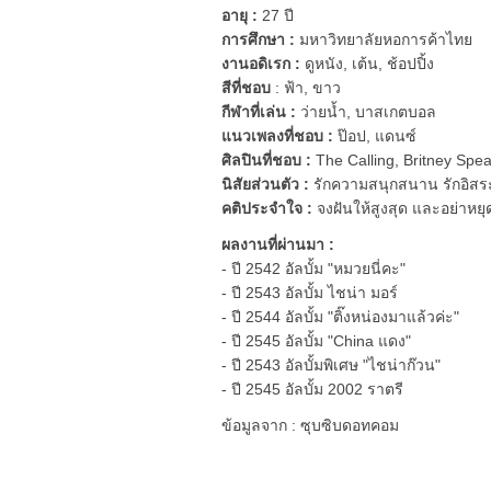
อายุ :
27 ปี
การศึกษา :
มหาวิทยาลัยหอการค้าไทย
งานอดิเรก :
ดูหนัง, เต้น, ช้อปปิ้ง
สีที่ชอบ
: ฟ้า, ขาว
กีฬาที่เล่น :
ว่ายน้ำ, บาสเกตบอล
แนวเพลงที่ชอบ :
ป๊อป, แดนซ์
ศิลปินที่ชอบ :
The Calling, Britney Spea
นิสัยส่วนตัว :
รักความสนุกสนาน รักอิสร
คติประจำใจ :
จงฝันให้สูงสุด และอย่าหยุดเ
ผลงานที่ผ่านมา :
- ปี 2542 อัลบั้ม "หมวยนี่คะ"
- ปี 2543 อัลบั้ม ไชน่า มอร์
- ปี 2544 อัลบั้ม "ติ๊งหน่องมาแล้วค่ะ"
- ปี 2545 อัลบั้ม "China แดง"
- ปี 2543 อัลบั้มพิเศษ "ไชน่าก๊วน"
- ปี 2545 อัลบั้ม 2002 ราตรี
ข้อมูลจาก : ซุบซิบดอทคอม