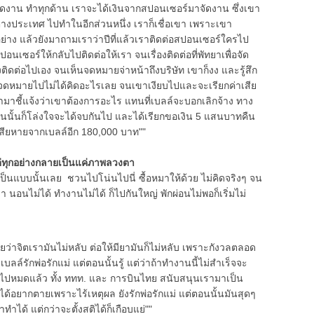
าน ทำทุกด้าน เราจะได้เงินจากสปอนเซอร์มาจัดงาน ซึ่งเขา
างประเทศ ไปทำในอีกส่วนหนึ่ง เราก็เชื่อเขา เพราะเขา
ย่าง แล้วยังมาถามเราว่าปีที่แล้วเราติดต่อสปอนเซอร์ใครไป
ปอนเซอร์ให้กลับไปติดต่อให้เรา จนเรื่องติดต่อที่พัทยาเพื่อจัด
ิดต่อไปเอง จนเห็นจดหมายจ่าหน้าถึงบริษัท เขาก็งง และรู้สึก
งจดหมายไปไม่ได้คิดอะไรเลย จนเขาเงียบไปและจะเรียกค่าเสีย
มาชี้แจ้งว่าเขาต้องการอะไร แทนที่เบลล์จะบอกเลิกจ้าง ทาง
นนั้นก็โล่งใจจะได้จบกันไป และได้เรียกขอเงิน 5 แสนบาทคืน
าเสียหายจากเบลล์อีก 180,000 บาท""
ต่ทุกอย่างกลายเป็นแค่ภาพลวงตา
แบบนั้นเลย ชวนไปโน่นไปนี่ ซื้อหมาให้ด้วย ไม่คิดจริงๆ จน
 นอนไม่ได้ ทำงานไม่ได้ ก็ไปกันใหญ่ พักผ่อนไม่พอก็เริ่มไม่
ว่าจิตเรามันไม่หลับ ต่อให้มียามันก็ไม่หลับ เพราะกังวลตลอด
ลล์รักพ่อรักแม่ แต่ตอนนั้นรู้ แต่ว่าถ้าทำงานนี้ไม่สำเร็จจะ
หญ่ไปหมดแล้ว ทั้ง ททท. และ การบินไทย สนับสนุนเรามาเป็น
ม่ได้อยากตายเพราะไร้เหตุผล ยังรักพ่อรักแม่ แต่ตอนนั้นมันสุดๆ
าทำได้ แต่กว่าจะตั้งสติได้ก็เกือบแย่""