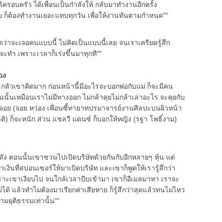
้ครอบครัว ได้เพื่อนเป็นกำลังให้ กลับมาทำงานอีกครั้ง
ย ก็ต้องทำงานเยอะแทบทุกวัน เพื่อให้งานทันตามกำหนด""
่าจะเจอคนแบบนี้ ไม่คิดเป็นแบบนี้เลย จนเราเครียดรู้สึก
่จะทำ เพราะเวลาก็เร่งขึ้นมาทุกที""
่วง
วเขาคิดมาก ก่อนหน้านี้มีอะไรจะบอกพ่อกับแม่ ก็จะมีคน
ั้นเหมือนเราไม่มีทางออก ไม่กล้าคุยไม่กล้าเล่าอะไร จะคุยกับ
ับจอย (จอย หว่อง เพื่อนซี้ทายาทปรมาจารย์งานศิลปะบนผิวหน้า
ก็จะหนัก ส่วน แชลวี แดนซ์ ก็บอกให้หญิง (รฐา โพธิ์งาม)
ตอนนั้นเขาชวนไปเปิดบริษัทด้วยกันกับอีกหลายๆ หุ้น แต่
าเงินที่สปอนเซอร์ให้มาเปิดบริษัท และเขาก็พูดให้เรารู้สึกว่า
เพราะเขาเงียบไป จนใกล้เวลาบีบเข้ามา เขาก็อีเมลมาหา เราจะ
ได้ แล้วทำไมต้องมาเรียกค่าเสียหาย ก็รู้สึกว่าสุดแล้วทนไม่ไหว
ามยุติธรรมเท่านั้น""