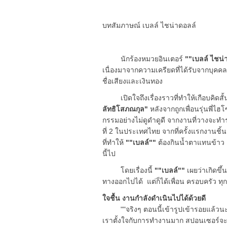
บทสัมภาษณ์ เบลล์ ไชน่าดอลล์
นักร้องหมวยอินเตอร์
""เบลล์ ไชน่
เนื่องมาจากความเครียดที่ได้รับจากบุคคลที
ชื่อเสียงและเงินทอง
เปิดใจถึงเรื่องราวที่ทำให้เกือบคิดสั
ลัทธิโสภณกุล"
หลังจากถูกเพื่อนรุ่นพี่ไ
กรรมอย่างไม่ดูดำดูดี จากงานที่วางจะท
ที่ 2 ในประเทศไทย จากที่ครั้งแรกงานชิ้น
ที่ทำให้
""เบลล์""
ต้องกินน้ำตาแทนข้าว เ
นี้ไป
โดยเรื่องนี้
""เบลล์""
เผยว่าเกิดขึ้
ทางออกไปได้ แต่ก็ได้เพื่อน ครอบครัว ทุ
ใจชื้น งานกำลังดำเนินไปได้ด้วยดี
""จริงๆ ตอนนี้เข้ารูปเข้ารอยแล้วนะค
เราตั้งใจกับการทำงานมาก สปอนเซอร์จะว่าย