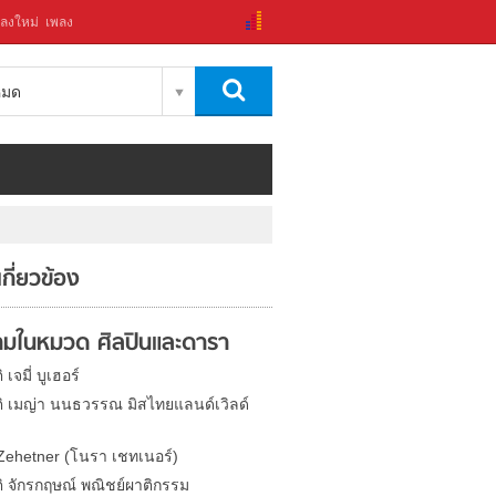
ลงใหม่
เพลง
งหมด
่เกี่ยวข้อง
มในหมวด ศิลปินและดารา
 เจมี่ บูเฮอร์
ติ เมญ่า นนธวรรณ มิสไทยแลนด์เวิลด์
Zehetner (โนรา เชทเนอร์)
ติ จักรกฤษณ์ พณิชย์ผาติกรรม