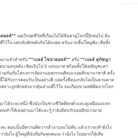
าดอลล์""
เผยวิกฤตชีวิตที่เกือบไม่ได้ลืมตาดูโลกนี้อีกต่อไป อัน
่ไว้ใจ แต่กลับหักหลังกันได้ลงคอ หวั่นงานชิ้นใหญ่พัง เสียทั้ง
้นมาแล้วสำหรับ
""เบลล์ ไชน่าดอลล์""
หรือ
""เบลล์ สุภัชญา
ฮโซนามสกุลดัง เชิดเงินไป 5 แสนบาท พร้อมทิ้งให้เผชิญชะตา
ำร่วมกันกับโครงการจัดงานมหกรรมศิลปะรอยสักนานาชาติ ครั้ง
นี้ได้รับการตอบรับเป็นอย่างดี แต่ครั้งที่สองกลับไม่เป็นตามคาด
พราะถูกหักหลังจากหุ้นส่วนที่ไว้ใจ จนเกือบขาดสติคิดจากโลก
นมาได้ระยะหนึ่ง ซึ่งนับเป็นช่วงชีวิตที่ตกต่ำและดูเหมือนจะหา
กคนทำให้เธอผ่านมาได้และรู้ว่ายังมีคนรักเธออีกมากมาย
ะ ตอนนั้นมีความคิดว่ากลัวงานจะไม่ทัน แล้วเราจะทำยังไง
ังไง ผู้ใหญ่ที่นับถือกันทุกคนจะว่ายังไง ไม่อยากให้เสีย