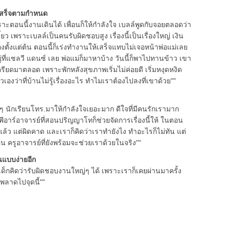
ห้เสร็จตามกำหนด
ตอนนี้งานเดินได้ เพื่อนก็ให้กำลังใจ เบลล์พูดกับจอยตลอดว่า
ยว เพราะเบลล์เป็นคนรับผิดชอบสูง เรื่องนี้เป็นเรื่องใหญ่ เงิน
ตั้งแต่ต้น ตอนนี้ก็เร่งทำงานให้เสร็จแทบไม่เจอหน้าพ่อแม่เลย
ู่ที่แชลวี แดนซ์ เลย พ่อแม่ก็มาหาบ้าง วันนี้ก็พาไปทานข้าว เขา
ครียดมาตลอด เพราะพักหลังสุขภาพเริ่มไม่ค่อยดี เริ่มหงุดหงิด
เองว่าที่บ้านไม่รู้เรื่องอะไร ทำไมเราต้องไปลงที่เขาด้วย""
ักเรียนโทร.มาให้กำลังใจเยอะมาก ดีใจที่มีคนรักเรามาก
ีอาร์อาจารย์ที่สอนปริญญาโทก็ช่วยจัดการเรื่องนี้ให้ ในตอน
าแล้ว แต่ผิดคาด และเราก็คิดว่าเราทำยังไง ทำอะไรก็ไม่ทัน แต่
อน ครูอาจารย์ที่ยังพร้อมจะช่วยเราด้วยในจริง""
อคนแบบง่ายอีก
กคิดว่ารับผิดชอบงานใหญ่ๆ ได้ เพราะเราก็เคยผ่านมาครั้ง
พลาดไปจุดนี้""