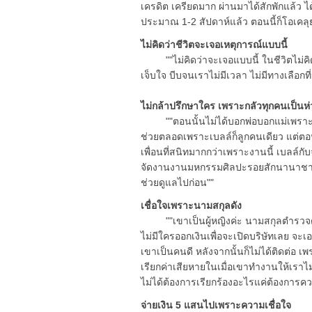
เครดิต เครียดมาก ผ่านมาได้สักพักแล้ว ได
ประมาณ 1-2 สัปดาห์แล้ว ตอนนี้ก็โอเคลุ
ไม่คิดว่าชีวิตจะเจอเหตุการณ์แบบนี้
""ไม่คิดว่าจะเจอแบบนี้ ในชีวิตไม่คิดว
เจ็บใจ บีบจนเราไม่มีเวลา ไม่มีทางเลือกที
ไม่กล้าปรึกษาใคร เพราะกลัวทุกคนเป็นห
""ตอนนั้นไม่ได้บอกพ่อบอกแม่เพราะกลั
ช่วยตลอดเพราะเบลล์ก็ลูกคนเดียว แต่ตอนน
เพื่อนที่สนิทมากกว่าเพราะงานนี้ เบลล์ก
จัดงานงานมหกรรมศิลปะรอยสักนานาชาติ) 
ช่วยดูแลไปก่อน""
เชื่อใจเพราะนามสกุลดัง
""เขาเป็นผู้หญิงค่ะ นามสกุลตำรวจดัง 
ไม่มีใครออกเงินเพื่อจะเปิดบริษัทเลย จะเอ
เขาเป็นคนดี หลังจากนั้นก็ไม่ได้ติดต่อ 
เรียกค่าเสียหายในเมื่อเขาทำงานให้เราไม่
ไม่ได้ต้องการเรียกร้องอะไรแค่ต้องการคว
จ่ายเงิน 5 แสนไปเพราะความเชื่อใจ