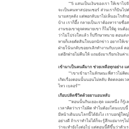
""5 แสนเป็นเงินของเรา ให้เขาไปจัดง
จะเป็นคนหาสปอนเซอร์ ส่วนเราก็บินไปต่
นามสกุลดัง แต่พอกลับมาไม่เห็นอะไรสักอ
บ้าง เราก็อึ้ง กลายเป็นเราต้องหารายชื่อส
งานขอเขาดูจดหมายเขา ก็ไม่ให้ดู จนต้องต
ว่าไม่โปร่งใสแล้ว ก็ปรึกษาทนาย ตอนส่
หายก็เลยตัดสินใจบอกนักข่าว อยากให้เขา
ฝ่ายโน้นกลับขอยกเลิกทำงานกับเบลล์ ตอ
แต่อีกฝ่ายไม่คืนให้ แถมยังมาเรียกเงินค่
เข้ามาเป็นคนดีมาก ช่วยเหลือทุกอย่าง แ
""เขาเข้ามาในลักษณะพี่สาวไม่คิดเป็น
เกิดเรื่องตอนนั้นนอนไม่หลับ คิดตลอดเวลา
ไหว เบลอร์""
เกือบปลิดชีวิตด้วยยานอนหลับ
""ตอนนั้นกินเยอะสุด แผงหนึ่ง ก็รู้เลย
เวลาคิดว่าเราไม่ผิด ทำไมต้องโดนแบบนี้ เบ
มีหน้าเดินบนโลกนี้ได้ยังไง เราบอกผู้ใ
อย่างดี ถ้าเราทำไม่ได้ก็จะรู้สึกแย่มากๆไ
ว่าจะทำยังไงต่อไป แต่ตอนนี้ดีขึ้นว่าตัวเร