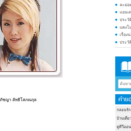
ละม่อม
แอนเด
ประวัต
แตงโม
เรื่อง
ประวั
คำยอ
ุภัชญา ลัทธิโสภณกุล
กลอนรัก
บ้านเดี่ย
ดูทีวีออ