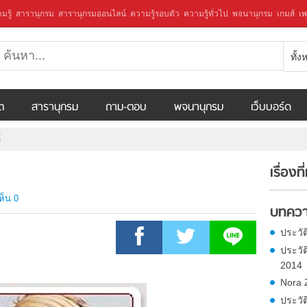
มรู้
สารานุกรม
สารานุกรมออนไลน์
ความรู้รอบตัว
ความรู้ทั่วไป
พจนานุกรม
เกมส์
เพ
ทั้
ีต
สารานุกรม
ถาม-ตอบ
พจนานุกรม
เว็บบอร์ด
์
เรื่องที
ห็น 0
บทควา
ประวัติ
ประวั
2014
Nora 
ประวั